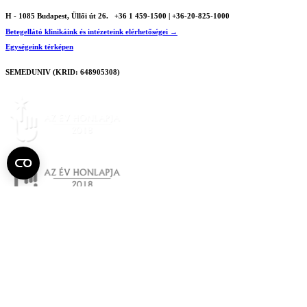
H - 1085 Budapest, Üllői út 26.
+36 1 459-1500 | +36-20-825-1000
Betegellátó klinikáink és intézeteink elérhetőségei →
Egységeink térképen
SEMEDUNIV (KRID: 648905308)