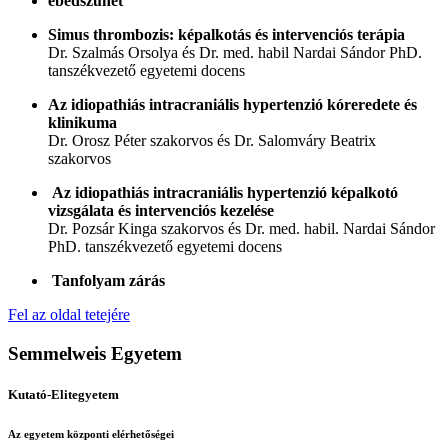
ebédszünet
Simus thrombozis: képalkotás és intervenciós terápia
Dr. Szalmás Orsolya és Dr. med. habil Nardai Sándor PhD.
tanszékvezető egyetemi docens
Az idiopathiás intracraniális hypertenzió kóreredete és
klinikuma
Dr. Orosz Péter szakorvos és Dr. Salomváry Beatrix
szakorvos
Az idiopathiás intracraniális hypertenzió képalkotó
vizsgálata és intervenciós kezelése
Dr. Pozsár Kinga szakorvos és Dr. med. habil. Nardai Sándor
PhD. tanszékvezető egyetemi docens
Tanfolyam zárás
Fel az oldal tetejére
Semmelweis Egyetem
Kutató-Elitegyetem
Az egyetem központi elérhetőségei