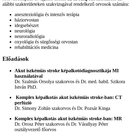
alábbi szakterületeken szakvizsgával rendelkező orvosok számára:
aneszteziológia és intenzív terápia
háziorvostan
idegsebészet
neurológia
neuroradiológia
oxyológia és sürgősségi orvostan
rehabilitációs medicina
Előadások
Akut iszkémiás stroke képalkotódiagnosztikája MI
használatával
Dr. Szalmás Orsolya szakorvos és Dr. med. habil. Szikora
István PhD.
Komplex képalkotás akut iszkémiás stroke-ban: CT
perfúzió
Dr. Simony Zoltán szakorvos és Dr. Pozsár Kinga
Komplex képalkotás akut iszkémiás stroke-ban: MR
Dr. Orosz Péter szakorvos és Dr. Várallyay Péter
osztályvezető főorvos