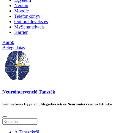
Egyetem
Neptun
Moodle
Telefonkönyv
Outlook levelezés
MySemmelweis
Karrier
Karok
Betegellátás
Neurointervenció Tanszék
Semmelweis Egyetem, Idegsebészeti és Neurointervenciós Klinika
A Tanszékről