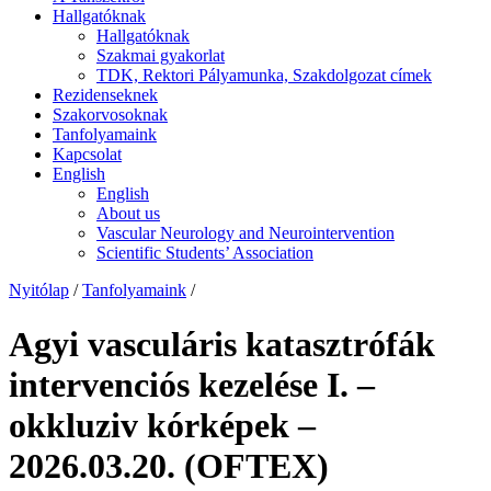
Hallgatóknak
Hallgatóknak
Szakmai gyakorlat
TDK, Rektori Pályamunka, Szakdolgozat címek
Rezidenseknek
Szakorvosoknak
Tanfolyamaink
Kapcsolat
English
English
About us
Vascular Neurology and Neurointervention
Scientific Students’ Association
Nyitólap
/
Tanfolyamaink
/
Agyi vasculáris katasztrófák
intervenciós kezelése I. –
okkluziv kórképek –
2026.03.20. (OFTEX)