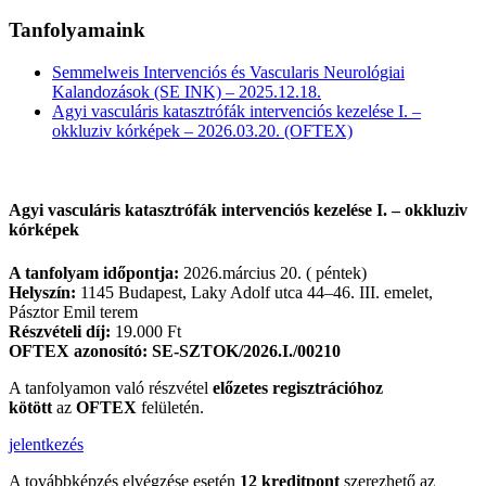
Tanfolyamaink
Semmelweis Intervenciós és Vascularis Neurológiai
Kalandozások (SE INK) – 2025.12.18.
Agyi vasculáris katasztrófák intervenciós kezelése I. –
okkluziv kórképek – 2026.03.20. (OFTEX)
Agyi vasculáris katasztrófák intervenciós kezelése I. – okkluziv
kórképek
A tanfolyam időpontja:
2026.március 20. ( péntek)
Helyszín:
1145 Budapest, Laky Adolf utca 44–46. III. emelet,
Pásztor Emil terem
Részvételi díj:
19.000 Ft
OFTEX azonosító:
SE-SZTOK/2026.I./00210
A tanfolyamon való részvétel
előzetes regisztrációhoz
kötött
az
OFTEX
felületén.
jelentkezés
A továbbképzés elvégzése esetén
12 kreditpont
szerezhető az