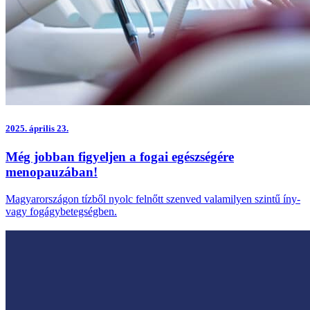
2025.
április 23.
Még jobban figyeljen a fogai egészségére
menopauzában!
Magyarországon tízből nyolc felnőtt szenved valamilyen szintű íny-
vagy fogágybetegségben.