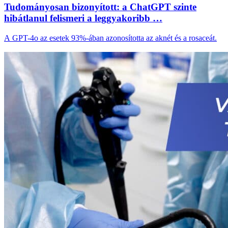
Tudományosan bizonyított: a ChatGPT szinte
hibátlanul felismeri a leggyakoribb …
A GPT-4o az esetek 93%-ában azonosította az aknét és a rosaceát.