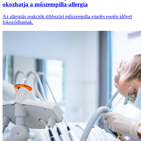
okozhatja a műszempilla-allergia
Az allergiás reakciók többszöri műszempilla-viselés esetén idővel
fokozódhatnak.