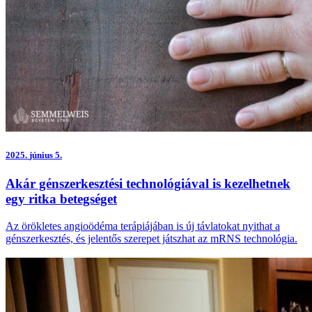
2025.
június 5.
Akár génszerkesztési technológiával is kezelhetnek
egy ritka betegséget
Az örökletes angioödéma terápiájában is új távlatokat nyithat a
génszerkesztés, és jelentős szerepet játszhat az mRNS technológia.