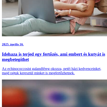
2025.
április 16.
Idehaza is terjed egy fertőzés, ami embert és kutyát is
megbetegíthet
Az echinococcosist galandféreg okozza, petéi házi kedvenceinket,
majd rajtuk keresztül minket is megfertőzhetnek.