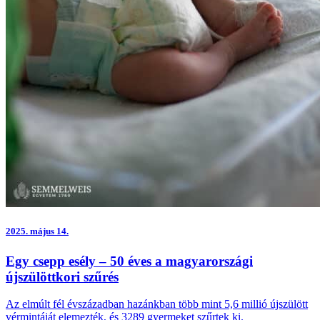
2025.
május 14.
Egy csepp esély – 50 éves a magyarországi
újszülöttkori szűrés
Az elmúlt fél évszázadban hazánkban több mint 5,6 millió újszülött
vérmintáját elemezték, és 3289 gyermeket szűrtek ki.