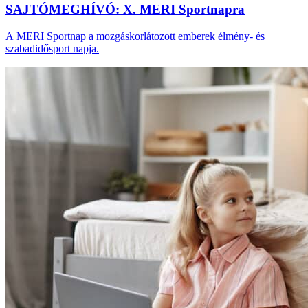
SAJTÓMEGHÍVÓ: X. MERI Sportnapra
A MERI Sportnap a mozgáskorlátozott emberek élmény- és
szabadidősport napja.