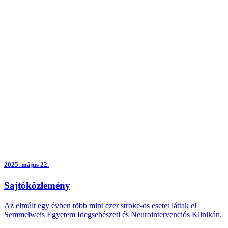
előnyös partnerségét. A szerződést ünnepélyes keretek közt Dr.
Merkely Béla, a Semmelweis Egyetem rektora és Sean R. …
2025.
május 22.
Sajtóközlemény
Az elmúlt egy évben több mint ezer stroke-os esetet láttak el
Semmelweis Egyetem Idegsebészeti és Neurointervenciós Klinikán.