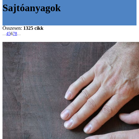
Sajtóanyagok
Összesen:
1325 cikk
...
4
5
6
7
8
...