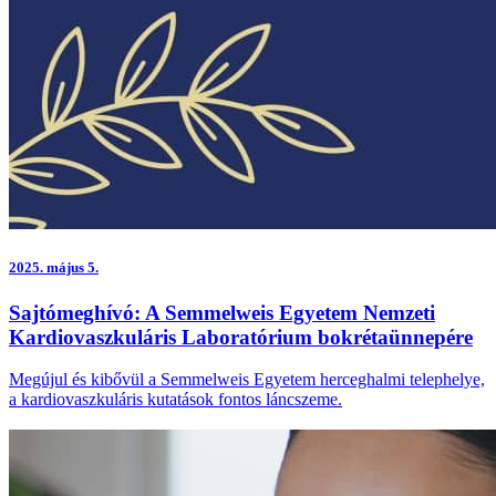
2025.
május 5.
Sajtómeghívó: A Semmelweis Egyetem Nemzeti
Kardiovaszkuláris Laboratórium bokrétaünnepére
Megújul és kibővül a Semmelweis Egyetem herceghalmi telephelye,
a kardiovaszkuláris kutatások fontos láncszeme.