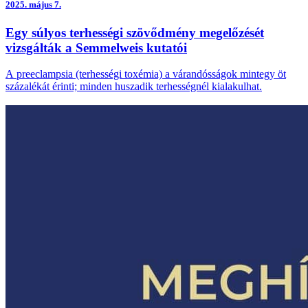
2025.
május 7.
Egy súlyos terhességi szövődmény megelőzését
vizsgálták a Semmelweis kutatói
A preeclampsia (terhességi toxémia) a várandósságok mintegy öt
százalékát érinti; minden huszadik terhességnél kialakulhat.