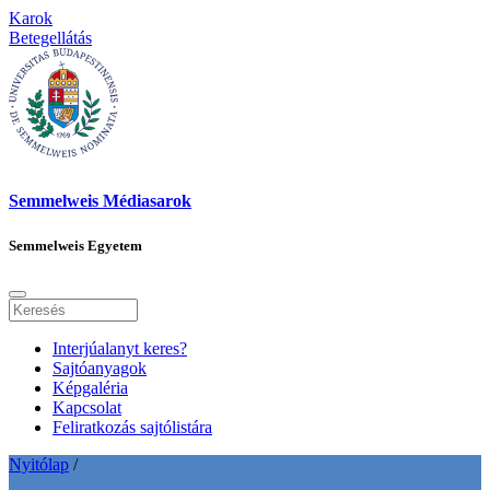
Karok
Betegellátás
Semmelweis Médiasarok
Semmelweis Egyetem
Interjúalanyt keres?
Sajtóanyagok
Képgaléria
Kapcsolat
Feliratkozás sajtólistára
Nyitólap
/