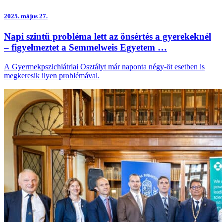
2025.
május 27.
Napi szintű probléma lett az önsértés a gyerekeknél
– figyelmeztet a Semmelweis Egyetem …
A Gyermekpszichiátriai Osztályt már naponta négy-öt esetben is
megkeresik ilyen problémával.