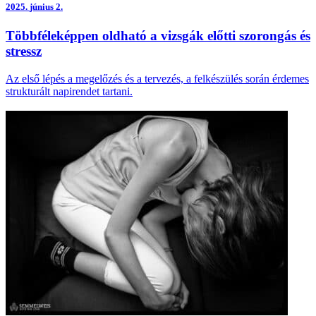
2025.
június 2.
Többféleképpen oldható a vizsgák előtti szorongás és
stressz
Az első lépés a megelőzés és a tervezés, a felkészülés során érdemes
strukturált napirendet tartani.