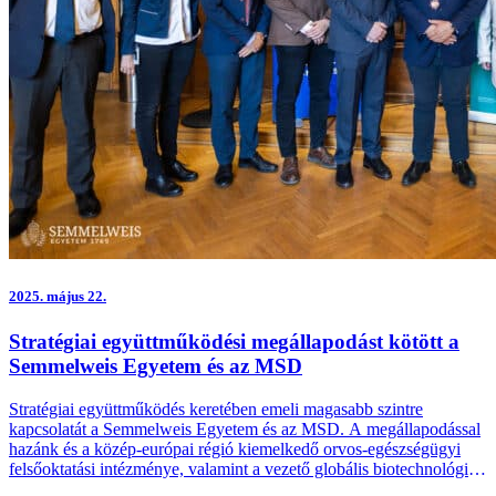
2025.
május 22.
Stratégiai együttműködési megállapodást kötött a
Semmelweis Egyetem és az MSD
Stratégiai együttműködés keretében emeli magasabb szintre
kapcsolatát a Semmelweis Egyetem és az MSD. A megállapodással
hazánk és a közép-európai régió kiemelkedő orvos-egészségügyi
felsőoktatási intézménye, valamint a vezető globális biotechnológiai
vállalat hosszú távon is folytatni és fejleszteni kívánja kölcsönösen