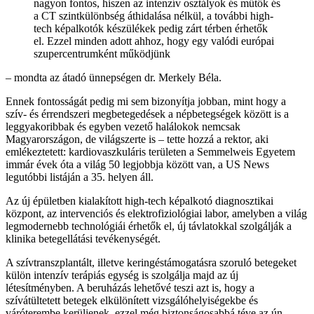
nagyon fontos, hiszen az intenzív osztályok és műtők és
a CT szintkülönbség áthidalása nélkül, a további high-
tech képalkotók készülékek pedig zárt térben érhetők
el. Ezzel minden adott ahhoz, hogy egy valódi európai
szupercentrumként működjünk
– mondta az átadó ünnepségen dr. Merkely Béla.
Ennek fontosságát pedig mi sem bizonyítja jobban, mint hogy a
szív- és érrendszeri megbetegedések a népbetegségek között is a
leggyakoribbak és egyben vezető halálokok nemcsak
Magyarországon, de világszerte is – tette hozzá a rektor, aki
emlékeztetett: kardiovaszkuláris területen a Semmelweis Egyetem
immár évek óta a világ 50 legjobbja között van, a US News
legutóbbi listáján a 35. helyen áll.
Az új épületben kialakított high-tech képalkotó diagnosztikai
központ, az intervenciós és elektrofiziológiai labor, amelyben a világ
legmodernebb technológiái érhetők el, új távlatokkal szolgálják a
klinika betegellátási tevékenységét.
A szívtranszplantált, illetve keringéstámogatásra szoruló betegeket
külön intenzív terápiás egység is szolgálja majd az új
létesítményben. A beruházás lehetővé teszi azt is, hogy a
szívátültetett betegek elkülönített vizsgálóhelyiségekbe és
váróterembe kerüljenek, ezzel még biztonságosabbá téve az ún.