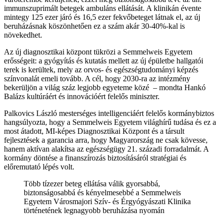
immunszuprimált betegek ambuláns ellátását. A klinikán évente
mintegy 125 ezer járó és 16,5 ezer fekvőbeteget látnak el, az új
beruházásnak köszönhetően ez a szám akár 30-40%-kal is
növekedhet.
Az új diagnosztikai központ tükrözi a Semmelweis Egyetem
erősségeit: a gyógyítás és kutatás mellett az új épületbe hallgatói
terek is kerültek, mely az orvos- és egészségtudományi képzés
színvonalát emeli tovább. A cél, hogy 2030-ra az intézmény
bekerüljön a világ száz legjobb egyeteme közé – mondta Hankó
Balázs kultúráért és innovációért felelős miniszter.
Palkovics László mesterséges intelligenciáért felelős kormánybiztos
hangsúlyozta, hogy a Semmelweis Egyetem világhírű tudása és ez a
most átadott, MI-képes Diagnosztikai Központ és a társult
fejlesztések a garancia arra, hogy Magyarország ne csak kövesse,
hanem aktívan alakítsa az egészségügy 21. századi forradalmát. A
kormány döntése a finanszírozás biztosításáról stratégiai és
előremutató lépés volt.
Több tízezer beteg ellátása válik gyorsabbá,
biztonságosabbá és kényelmesebbé a Semmelweis
Egyetem Városmajori Szív- és Érgyógyászati Klinika
történetének legnagyobb beruházása nyomán