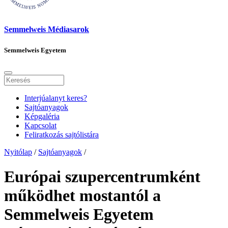
Semmelweis Médiasarok
Semmelweis Egyetem
Interjúalanyt keres?
Sajtóanyagok
Képgaléria
Kapcsolat
Feliratkozás sajtólistára
Nyitólap
/
Sajtóanyagok
/
Európai szupercentrumként
működhet mostantól a
Semmelweis Egyetem