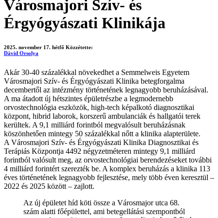
Városmajori Szív- és
Érgyógyászati Klinikája
2025. november 17. hétfő
Közzétette:
Dávid Orsolya
Akár 30-40 százalékkal növekedhet a Semmelweis Egyetem
Városmajori Szív- és Érgyógyászati Klinika betegforgalma
decembertől az intézmény történetének legnagyobb beruházásával.
A ma átadott új hétszintes épületrészbe a legmodernebb
orvostechnológia eszközök, high-tech képalkotó diagnosztikai
központ, hibrid laborok, korszerű ambulanciák és hallgatói terek
kerültek. A 9,1 milliárd forintból megvalósult beruházásnak
köszönhetően mintegy 50 százalékkal nőtt a klinika alapterülete.
A Városmajori Szív- és Érgyógyászati Klinika Diagnosztikai és
Terápiás Központja 4492 négyzetméteren mintegy 9,1 milliárd
forintból valósult meg, az orvostechnológiai berendezéseket további
4 milliárd forintért szerezték be. A komplex beruházás a klinika 113
éves történetének legnagyobb fejlesztése, mely több éven keresztül –
2022 és 2025 között – zajlott.
Az új épületet híd köti össze a Városmajor utca 68.
szám alatti főépülettel, ami betegellátási szempontból