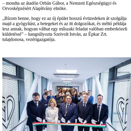
– mondta az átadón Orbán Gábor, a Nemzeti Egészségügyi és
Orvosképzésért Alapítvány elnöke.
„Bízom benne, hogy ez az új épület hosszú évtizedeken át szolgálja
majd a gyógyítást, a betegeket és az itt dolgozókat, és méltó példája
lesz annak, hogyan válhat egy műszaki feladat valóban emberközeli
küldetéssé” – hangsúlyozta Szeivolt István, az Épkar Zrt.
tulajdonosa, vezérigazgatója.