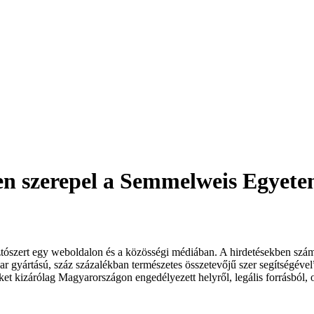
en szerepel a Semmelweis Egyete
zert egy weboldalon és a közösségi médiában. A hirdetésekben számos
r gyártású, száz százalékban természetes összetevőjű szer segítségéve
éket kizárólag Magyarországon engedélyezett helyről, legális forrásból,