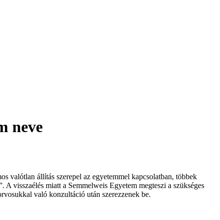
m neve
 valótlan állítás szerepel az egyetemmel kapcsolatban, többek
l”. A visszaélés miatt a Semmelweis Egyetem megteszi a szükséges
 orvosukkal való konzultáció után szerezzenek be.