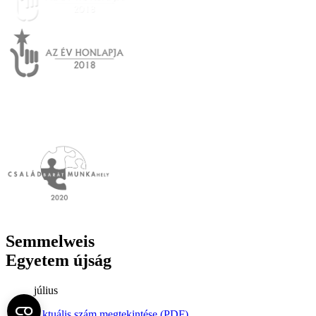
Semmelweis
Egyetem újság
július
Aktuális szám megtekintése (PDF)