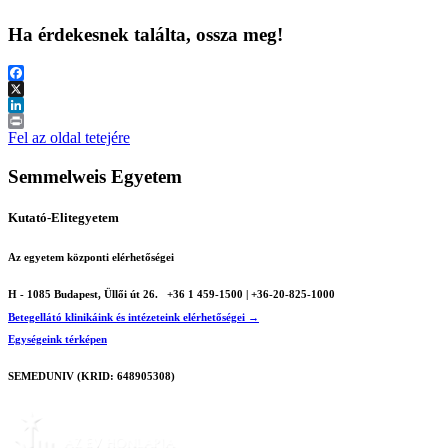
Ha érdekesnek találta, ossza meg!
Facebook
X
LinkedIn
Print
Fel az oldal tetejére
Semmelweis Egyetem
Kutató-Elitegyetem
Az egyetem központi elérhetőségei
H - 1085 Budapest, Üllői út 26.
+36 1 459-1500 | +36-20-825-1000
Betegellátó klinikáink és intézeteink elérhetőségei →
Egységeink térképen
SEMEDUNIV (KRID: 648905308)