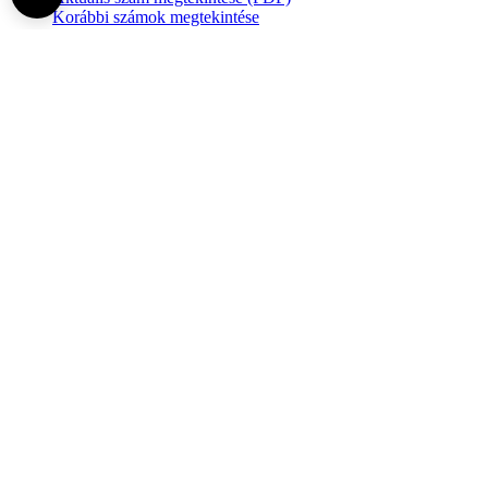
Korábbi számok megtekintése
Semmelweis Egyetem
Alumni
AVIR
Családbarát Egyetem Program
Deutschsprachiges Studium
E-learning (Moodle)
E-tárhely
English Language Program
Esélyegyenlőség és Etikai Kódex
Eseménynaptár
HÖK
Karrier
Kedvezmények
Könyvtár
Körlevelek, utasítások
Közbeszerzések
Közérdekű adatok
Minőségpolitika
MySemmelweis
Nemzetközi Mobilitás
Neptun
Online Outlook levelezés
Pályázatok, ösztöndíjak, felhívások
Sajtókapcsolat (Médiasarok)