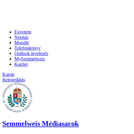
Egyetem
Neptun
Moodle
Telefonkönyv
Outlook levelezés
MySemmelweis
Karrier
Karok
Betegellátás
Semmelweis Médiasarok