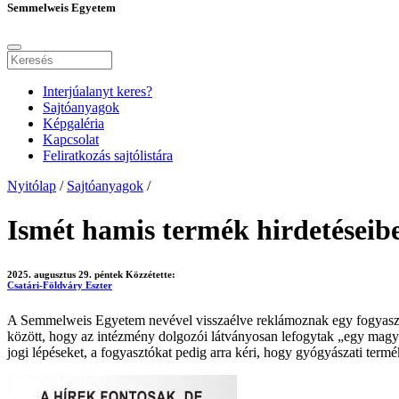
Semmelweis Egyetem
Interjúalanyt keres?
Sajtóanyagok
Képgaléria
Kapcsolat
Feliratkozás sajtólistára
Nyitólap
/
Sajtóanyagok
/
Ismét hamis termék hirdetéseib
2025. augusztus 29. péntek
Közzétette:
Csatári-Földváry Eszter
A Semmelweis Egyetem nevével visszaélve reklámoznak egy fogyasztós
között, hogy az intézmény dolgozói látványosan lefogytak „egy magya
jogi lépéseket, a fogyasztókat pedig arra kéri, hogy gyógyászati term