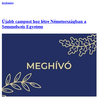
közlemény
Újabb campust hoz létre Németországban a
Semmelweis Egyetem