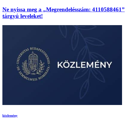
Ne nyissa meg a „Megrendelésszám: 4110588461”
tárgyú leveleket!
közlemény