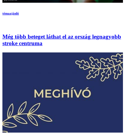
témaajánló
Még több beteget láthat el az ország legnagyobb
stroke centruma