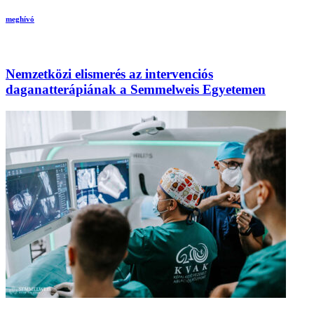
meghívó
Nemzetközi elismerés az intervenciós
daganatterápiának a Semmelweis Egyetemen