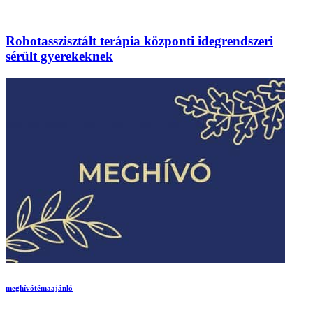
Robotasszisztált terápia központi idegrendszeri
sérült gyerekeknek
meghívó
témaajánló