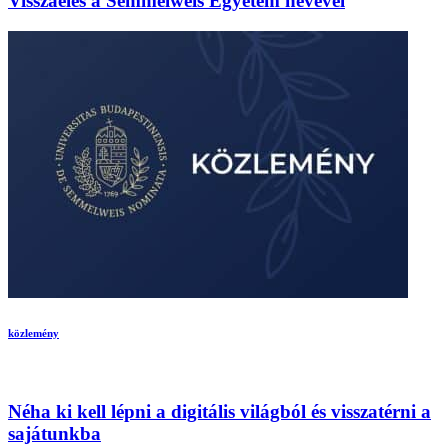
Visszaélés a Semmelweis Egyetem nevével
közlemény
Néha ki kell lépni a digitális világból és visszatérni a
sajátunkba