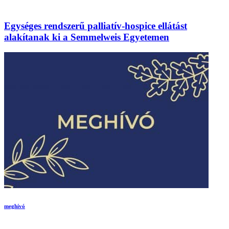
Egységes rendszerű palliatív-hospice ellátást
alakítanak ki a Semmelweis Egyetemen
meghívó