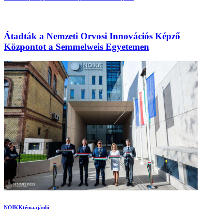
Átadták a Nemzeti Orvosi Innovációs Képző
Központot a Semmelweis Egyetemen
NOIKK
témaajánló