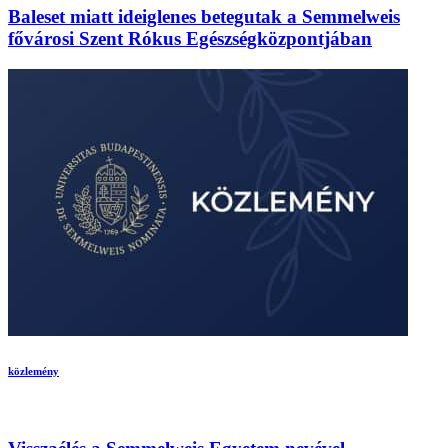
Baleset miatt ideiglenes betegutak a Semmelweis
fővárosi Szent Rókus Egészségközpontjában
közlemény