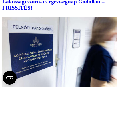
Lakossági szűrő- és egészségnap Gödöllőn –
FRISSÍTÉS!
meghívó
SAJTÓMEGHÍVÓ: Tengeralattjáró tematikájú