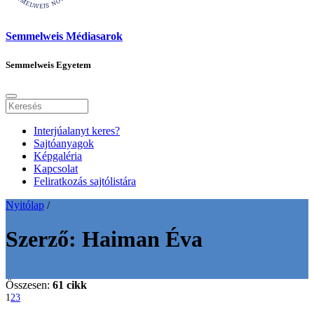
Semmelweis Médiasarok
Semmelweis Egyetem
Interjúalanyt keres?
Sajtóanyagok
Képgaléria
Kapcsolat
Feliratkozás sajtólistára
Nyitólap
/
Szerző:
Haiman Éva
Összesen:
61 cikk
1
2
3