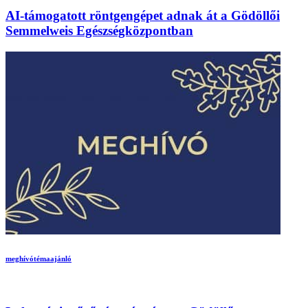
AI-támogatott röntgengépet adnak át a Gödöllői
Semmelweis Egészségközpontban
meghívó
témaajánló