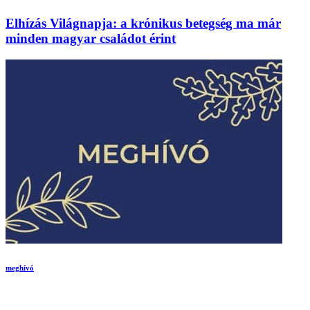
Elhízás Világnapja: a krónikus betegség ma már
minden magyar családot érint
meghívó