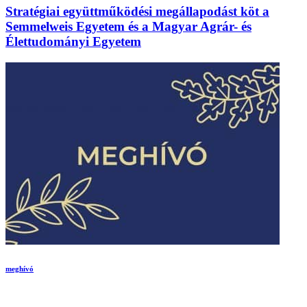
Stratégiai együttműködési megállapodást köt a
Semmelweis Egyetem és a Magyar Agrár- és
Élettudományi Egyetem
meghívó