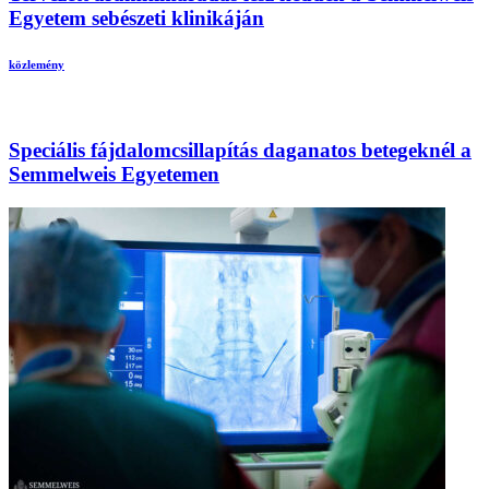
Egyetem sebészeti klinikáján
közlemény
Speciális fájdalomcsillapítás daganatos betegeknél a
Semmelweis Egyetemen