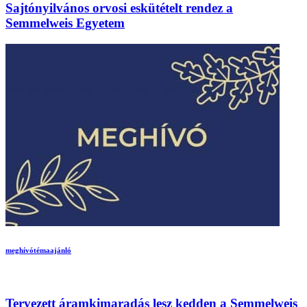
Sajtónyilvános orvosi eskütételt rendez a
Semmelweis Egyetem
meghívó
témaajánló
Tervezett áramkimaradás lesz kedden a Semmelweis