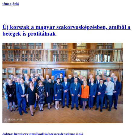
témaajánló
Új korszak a magyar szakorvosképzésben, amiből a
betegek is profitálnak
doktori képzés
együttműködés
képzés
rezidens
témaajánló