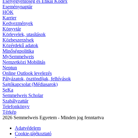
Esélyegyenlőség és Etikai Kódex
Eseménynaptár
HÖK
Karrier
Kedvezmények
Könyvtár
Körlevelek, utasítások
Közbeszerzések
Közérdekű adatok
Minőségpolitika
MySemmelweis
Nemzetközi Mobilitás
Neptun
Online Outlook levelezés
Pályázatok, ösztöndíjak, felhívások
Sajtókapcsolat (Médiasarok)
SeKa
Semmelweis Scholar
Szabályzattár
Telefonkönyv
Térkép
2026 Semmelweis Egyetem - Minden jog fenntartva
Adatvédelem
Cookie-tájékoztató