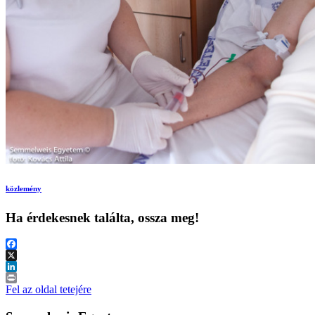
közlemény
Ha érdekesnek találta, ossza meg!
Facebook
X
LinkedIn
Print
Fel az oldal tetejére