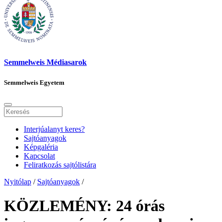
Semmelweis Médiasarok
Semmelweis Egyetem
Interjúalanyt keres?
Sajtóanyagok
Képgaléria
Kapcsolat
Feliratkozás sajtólistára
Nyitólap
/
Sajtóanyagok
/
KÖZLEMÉNY: 24 órás