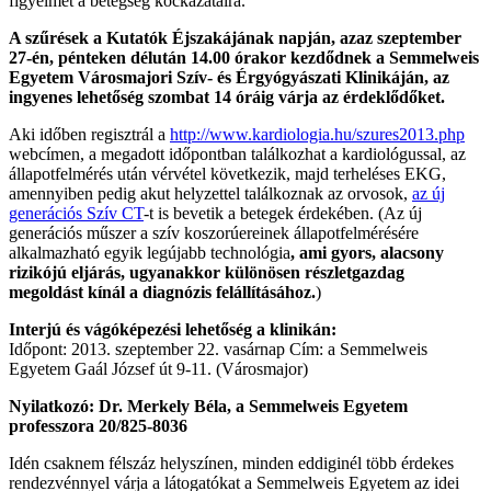
figyelmet a betegség kockázataira.
A szűrések a Kutatók Éjszakájának napján, azaz szeptember
27-én, pénteken délután 14.00 órakor kezdődnek a Semmelweis
Egyetem Városmajori Szív- és Érgyógyászati Klinikáján, az
ingyenes lehetőség szombat 14 óráig várja az érdeklődőket.
Aki időben regisztrál a
http://www.kardiologia.hu/szures2013.php
webcímen, a megadott időpontban találkozhat a kardiológussal, az
állapotfelmérés után vérvétel következik, majd terheléses EKG,
amennyiben pedig akut helyzettel találkoznak az orvosok,
az új
generációs Szív CT
-t is bevetik a betegek érdekében. (Az új
generációs műszer a szív koszorúereinek állapotfelmérésére
alkalmazható egyik legújabb technológia
, ami gyors, alacsony
rizikójú eljárás, ugyanakkor különösen részletgazdag
megoldást kínál a diagnózis felállításához
.
)
Interjú és vágóképezési lehetőség a klinikán:
Időpont: 2013. szeptember 22. vasárnap Cím: a Semmelweis
Egyetem Gaál József út 9-11. (Városmajor)
Nyilatkozó: Dr. Merkely Béla, a Semmelweis Egyetem
professzora 20/825-8036
Idén csaknem félszáz helyszínen, minden eddiginél több érdekes
rendezvénnyel várja a látogatókat a Semmelweis Egyetem az idei