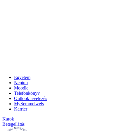
Egyetem
Neptun
Moodle
Telefonkönyv
Outlook levelezés
MySemmelweis
Karrier
Karok
Betegellátás