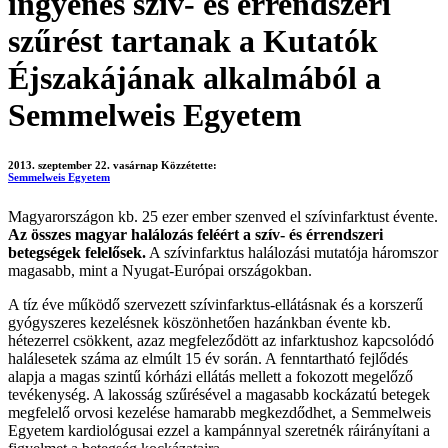
ingyenes szív- és érrendszeri
szűrést tartanak a Kutatók
Éjszakájának alkalmából a
Semmelweis Egyetem
2013. szeptember 22. vasárnap
Közzétette:
Semmelweis Egyetem
Magyarországon kb. 25 ezer ember szenved el szívinfarktust évente.
Az összes magyar halálozás feléért a szív- és érrendszeri
betegségek felelősek.
A szívinfarktus halálozási mutatója háromszor
magasabb, mint a Nyugat-Európai országokban.
A tíz éve működő szervezett szívinfarktus-ellátásnak és a korszerű
gyógyszeres kezelésnek köszönhetően hazánkban évente kb.
hétezerrel csökkent, azaz megfeleződött az infarktushoz kapcsolódó
halálesetek száma az elmúlt 15 év során. A fenntartható fejlődés
alapja a magas szintű kórházi ellátás mellett a fokozott megelőző
tevékenység. A lakosság szűrésével a magasabb kockázatú betegek
megfelelő orvosi kezelése hamarabb megkezdődhet, a Semmelweis
Egyetem kardiológusai ezzel a kampánnyal szeretnék ráirányítani a