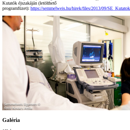
Kutatók éjszakáján (letölthető
programfüzet):
https://semmelweis.hu/hirek/files/2013/09/SE_Kuta
Galéria