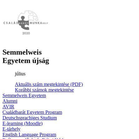
Semmelweis
Egyetem újság
július
Aktuális szám megtekintése (PDF)
Korábbi számok megtekintése
Semmelweis Egyetem
Alumni
AVIR
Családbarát Egyetem Program
Deutschsprachiges Studium
E-learning (Moodle)
E-tárhely
English Language Program