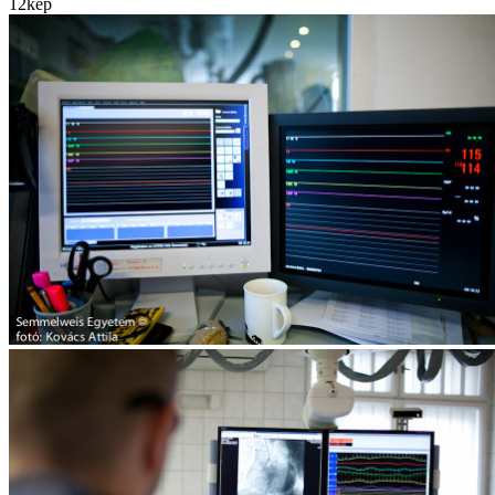
12
kép