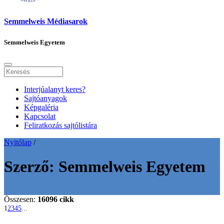
Semmelweis Médiasarok
Semmelweis Egyetem
Interjúalanyt keres?
Sajtóanyagok
Képgaléria
Kapcsolat
Feliratkozás sajtólistára
Nyitólap
/
Szerző:
Semmelweis Egyetem
Összesen:
16096 cikk
1
2
3
4
5
...