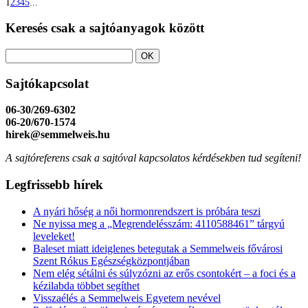
1
2
3
4
5
...
Keresés csak a sajtóanyagok között
Sajtókapcsolat
06-30/269-6302
06-20/670-1574
hirek@semmelweis.hu
A sajtóreferens csak a sajtóval kapcsolatos kérdésekben tud segíteni!
Legfrissebb hírek
A nyári hőség a női hormonrendszert is próbára teszi
Ne nyissa meg a „Megrendelésszám: 4110588461” tárgyú
leveleket!
Baleset miatt ideiglenes betegutak a Semmelweis fővárosi
Szent Rókus Egészségközpontjában
Nem elég sétálni és súlyzózni az erős csontokért – a foci és a
kézilabda többet segíthet
Visszaélés a Semmelweis Egyetem nevével