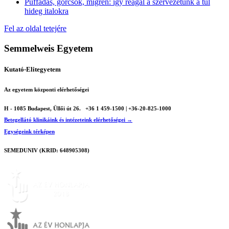
Puffadás, görcsök, migrén: így reagál a szervezetünk a túl
hideg italokra
Fel az oldal tetejére
Semmelweis Egyetem
Kutató-Elitegyetem
Az egyetem központi elérhetőségei
H - 1085 Budapest, Üllői út 26.
+36 1 459-1500 | +36-20-825-1000
Betegellátó klinikáink és intézeteink elérhetőségei →
Egységeink térképen
SEMEDUNIV (KRID: 648905308)