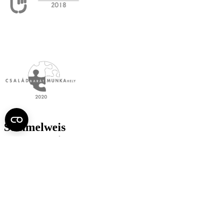
Semmelweis
Egyetem újság
július
Aktuális szám megtekintése (PDF)
Korábbi számok megtekintése
Semmelweis Egyetem
Alumni
AVIR