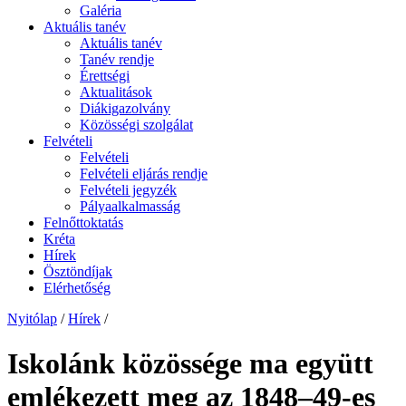
Galéria
Aktuális tanév
Aktuális tanév
Tanév rendje
Érettségi
Aktualitások
Diákigazolvány
Közösségi szolgálat
Felvételi
Felvételi
Felvételi eljárás rendje
Felvételi jegyzék
Pályaalkalmasság
Felnőttoktatás
Kréta
Hírek
Ösztöndíjak
Elérhetőség
Nyitólap
/
Hírek
/
Iskolánk közössége ma együtt
emlékezett meg az 1848–49-es