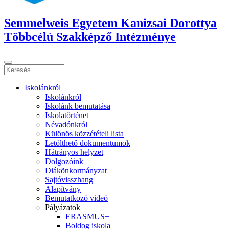
Semmelweis Egyetem Kanizsai Dorottya
Többcélú Szakképző Intézménye
Iskolánkról
Iskolánkról
Iskolánk bemutatása
Iskolatörténet
Névadónkról
Különös közzétételi lista
Letölthető dokumentumok
Hátrányos helyzet
Dolgozóink
Diákönkormányzat
Sajtóvisszhang
Alapítvány
Bemutatkozó videó
Pályázatok
ERASMUS+
Boldog iskola