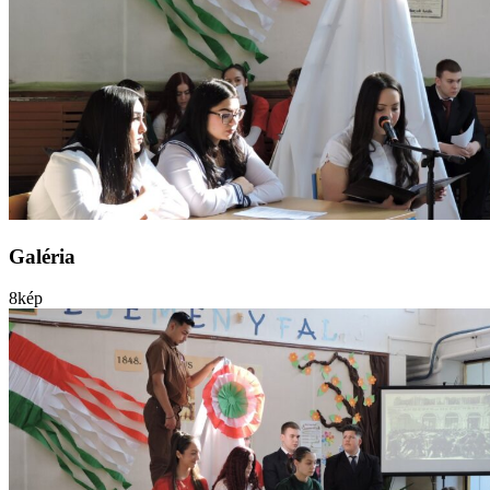
Galéria
8
kép