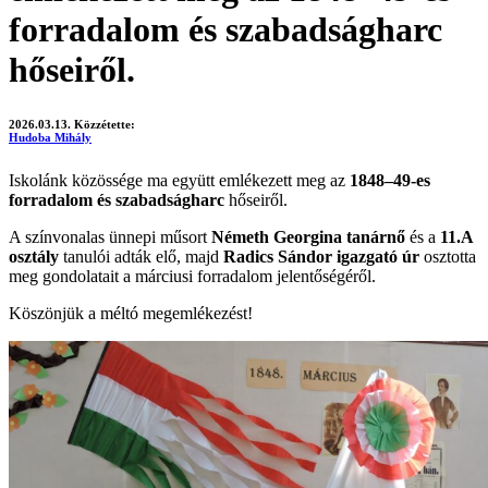
forradalom és szabadságharc
hőseiről.
2026.03.13.
Közzétette:
Hudoba Mihály
Iskolánk közössége ma együtt emlékezett meg az
1848–49-es
forradalom és szabadságharc
hőseiről.
A színvonalas ünnepi műsort
Németh Georgina tanárnő
és a
11.A
osztály
tanulói adták elő, majd
Radics Sándor igazgató úr
osztotta
meg gondolatait a márciusi forradalom jelentőségéről.
Köszönjük a méltó megemlékezést!