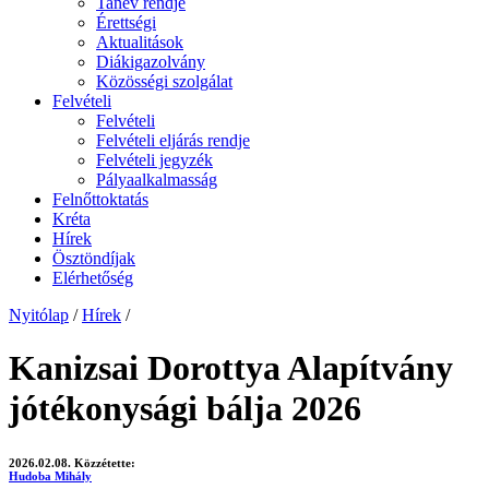
Tanév rendje
Érettségi
Aktualitások
Diákigazolvány
Közösségi szolgálat
Felvételi
Felvételi
Felvételi eljárás rendje
Felvételi jegyzék
Pályaalkalmasság
Felnőttoktatás
Kréta
Hírek
Ösztöndíjak
Elérhetőség
Nyitólap
/
Hírek
/
Kanizsai Dorottya Alapítvány
jótékonysági bálja 2026
2026.02.08.
Közzétette:
Hudoba Mihály