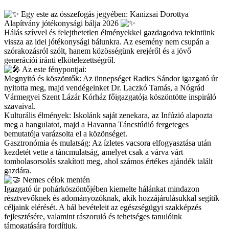
Egy este az összefogás jegyében: Kanizsai Dorottya
Alapítvány jótékonysági bálja 2026
Hálás szívvel és felejthetetlen élményekkel gazdagodva tekintünk
vissza az idei jótékonysági bálunkra. Az esemény nem csupán a
szórakozásról szólt, hanem közösségünk erejéről és a jövő
generációi iránti elkötelezettségről.
Az este fénypontjai:
Megnyitó és köszöntők: Az ünnepséget Radics Sándor igazgató úr
nyitotta meg, majd vendégeinket Dr. Laczkó Tamás, a Nógrád
Vármegyei Szent Lázár Kórház főigazgatója köszöntötte inspiráló
szavaival.
Kulturális élmények: Iskolánk saját zenekara, az Infúzió alapozta
meg a hangulatot, majd a Havanna Táncstúdió fergeteges
bemutatója varázsolta el a közönséget.
Gasztronómia és mulatság: Az ízletes vacsora elfogyasztása után
kezdetét vette a táncmulatság, amelyet csak a várva várt
tombolasorsolás szakított meg, ahol számos értékes ajándék talált
gazdára.
Nemes célok mentén
Igazgató úr pohárköszöntőjében kiemelte hálánkat mindazon
résztvevőknek és adományozóknak, akik hozzájárulásukkal segítik
céljaink elérését. A bál bevételeit az egészségügyi szakképzés
fejlesztésére, valamint rászoruló és tehetséges tanulóink
támogatására fordítjuk.