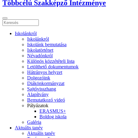
Többcélú Szakképző Intézménye
Iskolánkról
Iskolánkról
Iskolánk bemutatása
Iskolatörténet
Névadónkról
Különös közzétételi lista
Letölthető dokumentumok
Hátrányos helyzet
Dolgozóink
Diákönkormányzat
Sajtóvisszhang
Alapítvány
Bemutatkozó videó
Pályázatok
ERASMUS+
Boldog iskola
Galéria
Aktuális tanév
Aktuális tanév