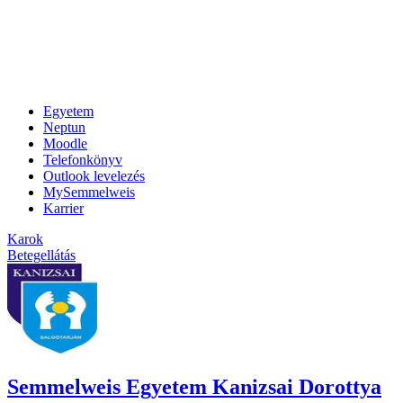
Egyetem
Neptun
Moodle
Telefonkönyv
Outlook levelezés
MySemmelweis
Karrier
Karok
Betegellátás
Semmelweis Egyetem Kanizsai Dorottya