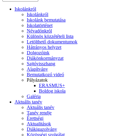
Iskolánkról
Iskolánkról
Iskolánk bemutatása
Iskolatörténet
Névadónkról
Különös közzétételi lista
Letölthető dokumentumok
Hátrányos helyzet
Dolgozóink
Diákönkormányzat
Sajtóvisszhang
Alapítvány
Bemutatkozó videó
Pályázatok
ERASMUS+
Boldog iskola
Galéria
Aktuális tanév
Aktuális tanév
Tanév rendje
Érettségi
Aktualitások
Diákigazolvány
Közösségi szolgálat