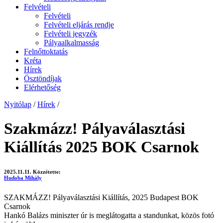
Felvételi
Felvételi
Felvételi eljárás rendje
Felvételi jegyzék
Pályaalkalmasság
Felnőttoktatás
Kréta
Hírek
Ösztöndíjak
Elérhetőség
Nyitólap
/
Hírek
/
Szakmázz! Pályaválasztási
Kiállítás 2025 BOK Csarnok
2025.11.11.
Közzétette:
Hudoba Mihály
SZAKMÁZZ! Pályaválasztási Kiállítás, 2025 Budapest BOK
Csarnok
Hankó Balázs miniszter úr is meglátogatta a standunkat, közös fotó