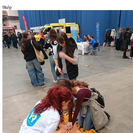
9
kép