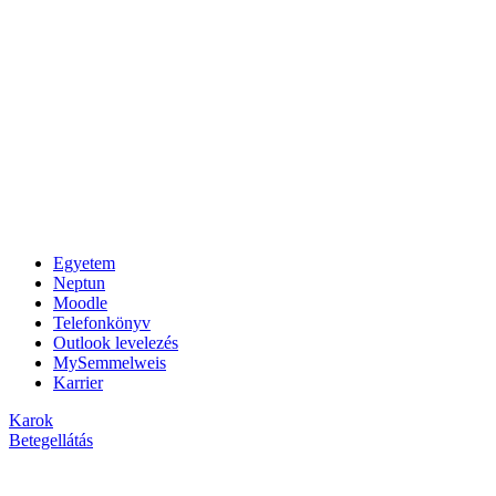
Egyetem
Neptun
Moodle
Telefonkönyv
Outlook levelezés
MySemmelweis
Karrier
Karok
Betegellátás