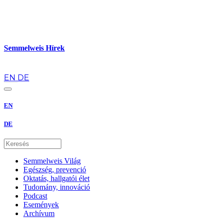
Semmelweis Hírek
hu
EN
DE
EN
DE
Semmelweis Világ
Egészség, prevenció
Oktatás, hallgatói élet
Tudomány, innováció
Podcast
Események
Archívum