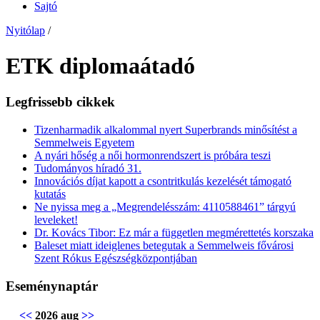
Sajtó
Nyitólap
/
ETK diplomaátadó
Legfrissebb cikkek
Tizenharmadik alkalommal nyert Superbrands minősítést a
Semmelweis Egyetem
A nyári hőség a női hormonrendszert is próbára teszi
Tudományos híradó 31.
Innovációs díjat kapott a csontritkulás kezelését támogató
kutatás
Ne nyissa meg a „Megrendelésszám: 4110588461” tárgyú
leveleket!
Dr. Kovács Tibor: Ez már a független megmérettetés korszaka
Baleset miatt ideiglenes betegutak a Semmelweis fővárosi
Szent Rókus Egészségközpontjában
Eseménynaptár
<<
2026 aug
>>