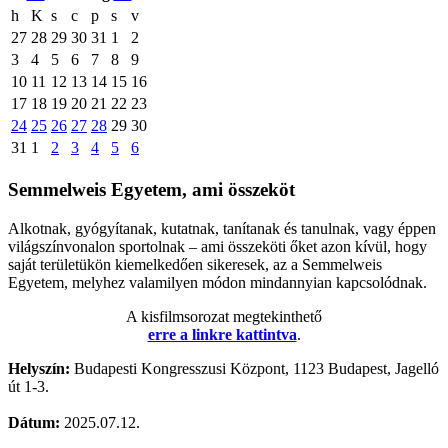
h
K
s
c
p
s
v
27
28
29
30
31
1
2
3
4
5
6
7
8
9
10
11
12
13
14
15
16
17
18
19
20
21
22
23
24
25
26
27
28
29
30
31
1
2
3
4
5
6
Semmelweis Egyetem, ami összeköt
Alkotnak, gyógyítanak, kutatnak, tanítanak és tanulnak, vagy éppen
világszínvonalon sportolnak – ami összeköti őket azon kívül, hogy
saját területükön kiemelkedően sikeresek, az a Semmelweis
Egyetem, melyhez valamilyen módon mindannyian kapcsolódnak.
A kisfilmsorozat megtekinthető
erre a linkre kattintva
.
Helyszín:
Budapesti Kongresszusi Központ, 1123 Budapest, Jagelló
út 1-3.
Dátum:
2025.07.12.