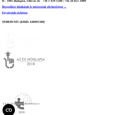
H - 1085 Budapest, Üllői út 26.
+36 1 459-1500 | +36-20-825-1000
Betegellátó klinikáink és intézeteink elérhetőségei →
Egységeink térképen
SEMEDUNIV (KRID: 648905308)