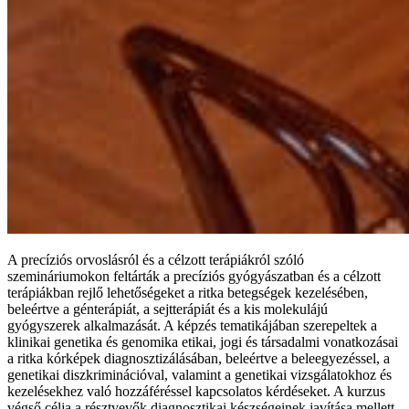
A precíziós orvoslásról és a célzott terápiákról szóló
szemináriumokon feltárták a precíziós gyógyászatban és a célzott
terápiákban rejlő lehetőségeket a ritka betegségek kezelésében,
beleértve a génterápiát, a sejtterápiát és a kis molekulájú
gyógyszerek alkalmazását. A képzés tematikájában szerepeltek a
klinikai genetika és genomika etikai, jogi és társadalmi vonatkozásai
a ritka kórképek diagnosztizálásában, beleértve a beleegyezéssel, a
genetikai diszkriminációval, valamint a genetikai vizsgálatokhoz és
kezelésekhez való hozzáféréssel kapcsolatos kérdéseket. A kurzus
végső célja a résztvevők diagnosztikai készségeinek javítása mellett