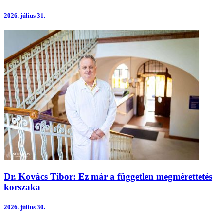
2026.
július 31.
Dr. Kovács Tibor: Ez már a független megmérettetés
korszaka
2026.
július 30.