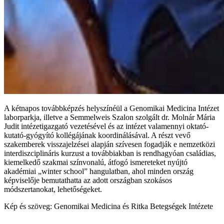
A kétnapos továbbképzés helyszínéül a Genomikai Medicina Intézet
laborparkja, illetve a Semmelweis Szalon szolgált dr. Molnár Mária
Judit intézetigazgató vezetésével és az intézet valamennyi oktató-
kutató-gyógyító kollégájának koordinálásával. A részt vevő
szakemberek visszajelzései alapján szívesen fogadják e nemzetközi
interdiszciplináris kurzust a továbbiakban is rendhagyóan családias,
kiemelkedő szakmai színvonalú, átfogó ismereteket nyújtó
akadémiai „winter school” hangulatban, ahol minden ország
képviselője bemutathatta az adott országban szokásos
módszertanokat, lehetőségeket.
Kép és szöveg: Genomikai Medicina és Ritka Betegségek Intézete