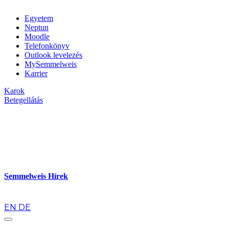
Egyetem
Neptun
Moodle
Telefonkönyv
Outlook levelezés
MySemmelweis
Karrier
Karok
Betegellátás
Semmelweis Hírek
hu
EN
DE