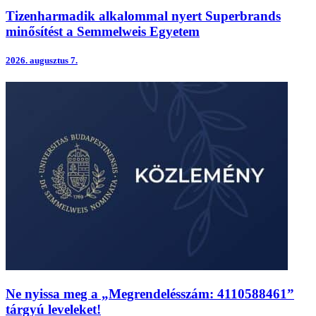
Tizenharmadik alkalommal nyert Superbrands
minősítést a Semmelweis Egyetem
2026.
augusztus 7.
Ne nyissa meg a „Megrendelésszám: 4110588461”
tárgyú leveleket!