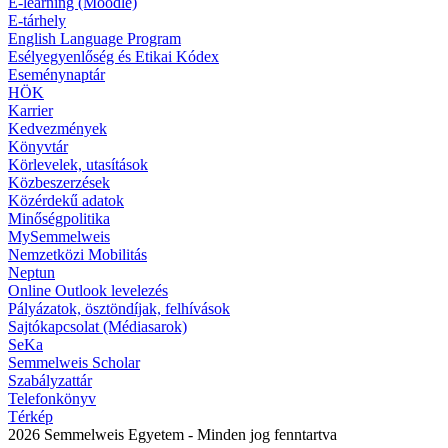
E-learning (Moodle)
E-tárhely
English Language Program
Esélyegyenlőség és Etikai Kódex
Eseménynaptár
HÖK
Karrier
Kedvezmények
Könyvtár
Körlevelek, utasítások
Közbeszerzések
Közérdekű adatok
Minőségpolitika
MySemmelweis
Nemzetközi Mobilitás
Neptun
Online Outlook levelezés
Pályázatok, ösztöndíjak, felhívások
Sajtókapcsolat (Médiasarok)
SeKa
Semmelweis Scholar
Szabályzattár
Telefonkönyv
Térkép
2026 Semmelweis Egyetem - Minden jog fenntartva