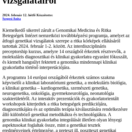
vizsgálatairól
2024. február 12. hétfő
Közzétette:
Szepesi Anita
Kiemelkedő sikerrel zárult a Genomikai Medicina és Ritka
Betegségek Intézet nemzetközi továbbképzési programja, amelyet az
átfogó genetikai vizsgálatok szerepe a ritka kórképek ellátásáról
tartottak 2024. február 1-2. között. Az interdiszciplináris
preceptorship kurzus, amelyre 14 országból érkeztek résztvevők, a
molekuláris diagnosztikai és klinikai gyakorlatra egyaránt fókuszált,
és kiemelt hangsúlyt fektetett a genomika mindennapi klinikai
gyakorlatba történő interpretációjára.
A programra 14 európai országából érkeztek számos szakma
képviselői a klinikai laboratóriumi genetika, a molekuláris biológia,
a klinikai genetika – kardiogenetika, szemészeti genetika,
neurogenetika, onkológia, gyermekneurológia, neonatológia
szakterületéről. Az interaktív prezentációk és gyakorlatorientált
workshopok kiterjedtek a ritka betegségek predikciójára,
diagnosztikájára és az optimális terápia kiválasztására rendelkezésre
álló különböző genetikai metodikákra és technológiákra. A
genomika klinikai gyakorlatba integrálását illetően olyan lényegi
aspektusokat foglaltak össze, mint a genetikai tesztek
eredményeinek értelmezése, a preteszt ill. posztteszt genetikai