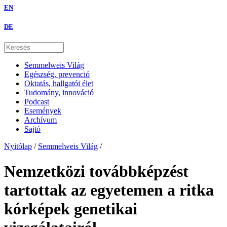
EN
DE
Semmelweis Világ
Egészség, prevenció
Oktatás, hallgatói élet
Tudomány, innováció
Podcast
Események
Archívum
Sajtó
Nyitólap
/
Semmelweis Világ
/
Nemzetközi továbbképzést
tartottak az egyetemen a ritka
kórképek genetikai