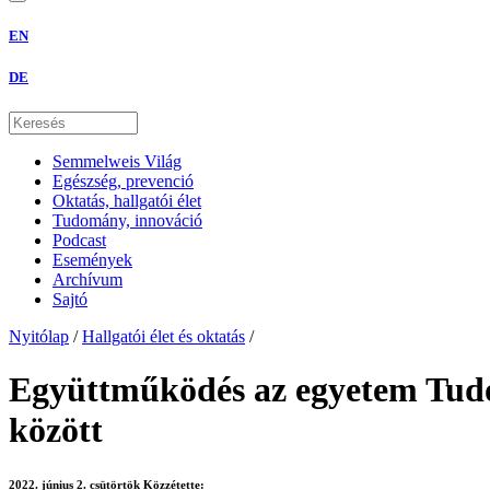
EN
DE
Semmelweis Világ
Egészség, prevenció
Oktatás, hallgatói élet
Tudomány, innováció
Podcast
Események
Archívum
Sajtó
Nyitólap
/
Hallgatói élet és oktatás
/
Együttműködés az egyetem Tudo
között
2022. június 2. csütörtök
Közzétette: