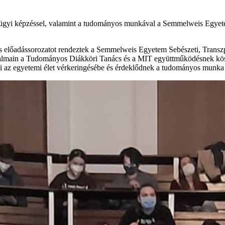
ségügyi képzéssel, valamint a tudományos munkával a Semmelweis Egy
s előadássorozatot rendeztek a Semmelweis Egyetem Sebészeti, Transzpl
kalmain a Tudományos Diákköri Tanács és a MIT együttműködésnek kösz
lni az egyetemi élet vérkeringésébe és érdeklődnek a tudományos munka 