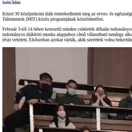
Szabó Ádám
Közel 30 középiskolai diák ismerkedhetett meg az orvos- és egész
Talentumok (MIT) közös programjának köszönhetően.
Február 3-tól 14 héten keresztül minden csütörtök délután tudományo
tudományos diákköri munka alapjaihoz című választható tantárgy al
részt vehetett. Elsősorban azokat várták, akik szerettek volna bekerü