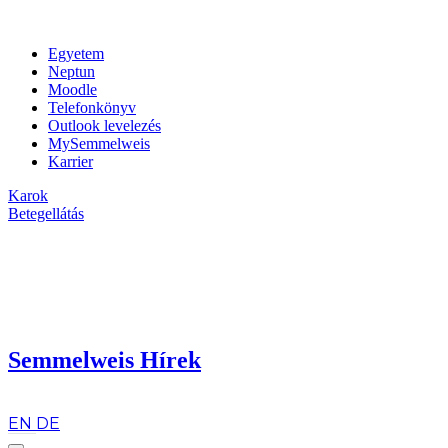
Egyetem
Neptun
Moodle
Telefonkönyv
Outlook levelezés
MySemmelweis
Karrier
Karok
Betegellátás
Semmelweis Hírek
hu
EN
DE