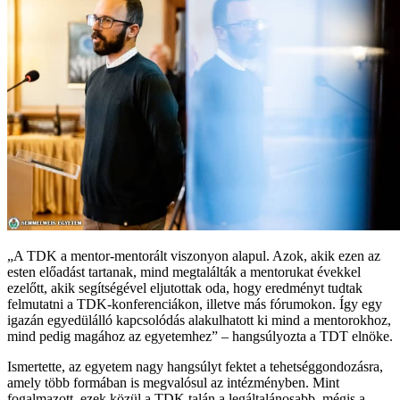
„A TDK a mentor-mentorált viszonyon alapul. Azok, akik ezen az
esten előadást tartanak, mind megtalálták a mentorukat évekkel
ezelőtt, akik segítségével eljutottak oda, hogy eredményt tudtak
felmutatni a TDK-konferenciákon, illetve más fórumokon. Így egy
igazán egyedülálló kapcsolódás alakulhatott ki mind a mentorokhoz,
mind pedig magához az egyetemhez” – hangsúlyozta a TDT elnöke.
Ismertette, az egyetem nagy hangsúlyt fektet a tehetséggondozásra,
amely több formában is megvalósul az intézményben. Mint
fogalmazott, ezek közül a TDK talán a legáltalánosabb, mégis a