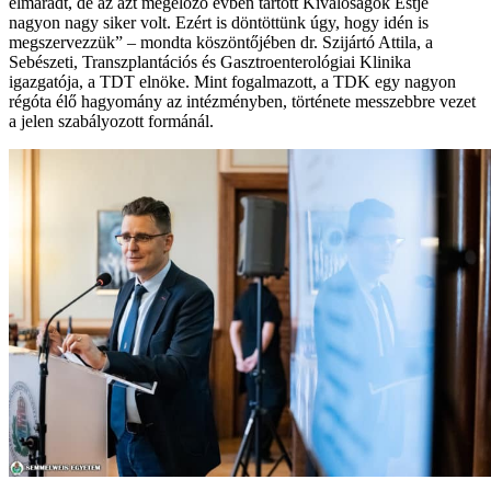
elmaradt, de az azt megelőző évben tartott Kiválóságok Estje
nagyon nagy siker volt. Ezért is döntöttünk úgy, hogy idén is
megszervezzük” – mondta köszöntőjében dr. Szijártó Attila, a
Sebészeti, Transzplantációs és Gasztroenterológiai Klinika
igazgatója, a TDT elnöke. Mint fogalmazott, a TDK egy nagyon
régóta élő hagyomány az intézményben, története messzebbre vezet
a jelen szabályozott formánál.