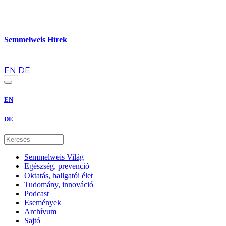
Semmelweis Hírek
hu
EN
DE
EN
DE
Semmelweis Világ
Egészség, prevenció
Oktatás, hallgatói élet
Tudomány, innováció
Podcast
Események
Archívum
Sajtó