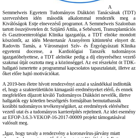
A
Semmelweis Egyetem Tudományos Diákköri Tanácsának (TDT)
szervezésben idén második alkalommal rendezték meg a
Kiválóságok Estje elnevezésű programot. A Semmelweis Szalonban
tartott összejövetelen dr. Szijártó Attila, a Sebészeti, Transzplantációs
és Gasztroenterológiai Klinika igazgatója, a TDT elnöke mondott
köszöntőt, az idén Mestertanár Aranyérem kitüntetést elnyert dr.
Radovits Tamás, a Városmajori Szív- és Érgyógyászati Klinika
egyetemi docense, a Kardiológiai Tanszék tudományos
igazgatóhelyettese, a TDT alelnöke pedig a díj elnyeréséhez vezető
szakmai útját osztotta meg a közönséggel. Az est részeként öt TDK-
hallgató ismertette a programmal kapcsolatos tapasztalatait, illetve az
őket előre hajtó motivációkat.
A 2019-ben életre hívott rendezvényt azzal a szándékkal indították
el, hogy a szakterületükön kimagasló eredményeket elérő, és ennek
megfelelően díjazott kiváló Tudományos Diákköri nevelők, illetve
hallgatók egy kötetlen beszélgetés formájában bemutathassák
korábbi tudományos tevékenységüket, az eredmények eléréséhez
vezető utat és a tudományos karrierépítés rejtelmeit. Az idei esemény
az EFOP-3.6.3-VEKOP-16-2017-00009 projekt támogatásával
valósult meg.
„Igaz, hogy tavaly a rendezvény a koronavírus-járvány miatt