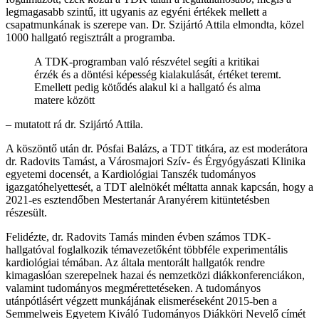
legmagasabb szintű, itt ugyanis az egyéni értékek mellett a
csapatmunkának is szerepe van. Dr. Szijártó Attila elmondta, közel
1000 hallgató regisztrált a programba.
A TDK-programban való részvétel segíti a kritikai
érzék és a döntési képesség kialakulását, értéket teremt.
Emellett pedig kötődés alakul ki a hallgató és alma
matere között
– mutatott rá dr. Szijártó Attila.
A köszöntő után dr. Pósfai Balázs, a TDT titkára, az est moderátora
d
r. Radovits Tamást, a Városmajori Szív- és Érgyógyászati Klinika
egyetemi docensét, a Kardiológiai Tanszék tudományos
igazgatóhelyettesét, a TDT alelnökét méltatta annak kapcsán, hogy a
2021-es esztendőben Mestertanár Aranyérem kitüntetésben
részesült.
Felidézte, dr. Radovits Tamás minden évben számos TDK-
hallgatóval foglalkozik témavezetőként többféle experimentális
kardiológiai témában. Az általa mentorált hallgatók rendre
kimagaslóan szerepelnek hazai és nemzetközi diákkonferenciákon,
valamint tudományos megmérettetéseken. A tudományos
utánpótlásért végzett munkájának elismeréseként 2015-ben a
Semmelweis Egyetem Kiváló Tudományos Diákköri Nevelő címét