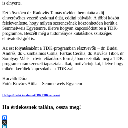
is elnyerte.
Ezt követően dr. Radovits Tamás röviden bemutatta a díj
elnyeréséhez vezető szakmai útját, eddigi pályáját. A többi között
felelevenítette, hogy milyen szerencsének köszönhetően került a
Semmelweis Egyetemre, illetve hogyan kapcsolódott be a TDK-
programba. Beszélt még a tudományos kutatáshoz szükséges
elhivatottságról is.
Az est folyatásaként a TDK-programban résztvevők – dr. Budai
András, dr. Czimbalmos Csilla, Farkas Cecília, dr. Kovács Tibor, dr.
Somlyay Máté – rövid előadások formájában osztották meg a TDK-
program során szerzett tapasztalataikat, motivációjukat, illetve hogy
miként kerültek kapcsolatba a TDK-val.
Horváth Dóra
Fotó: Kovács Attila – Semmelweis Egyetem
Hallgatói élet és alumni
TDK
TDK-sorozat
Ha érdekesnek találta, ossza meg!
Facebook
X