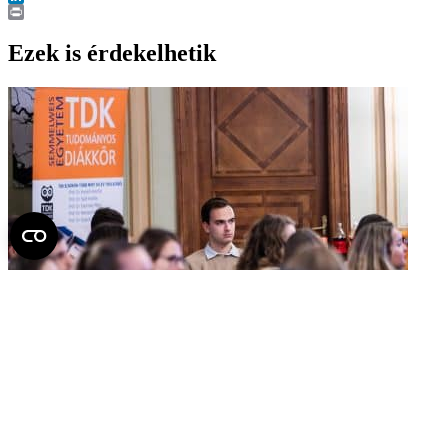
LinkedIn
Print
Ezek is érdekelhetik
Fiatal kutatók kötetlen találkozója a Kiválóságok
Estjén