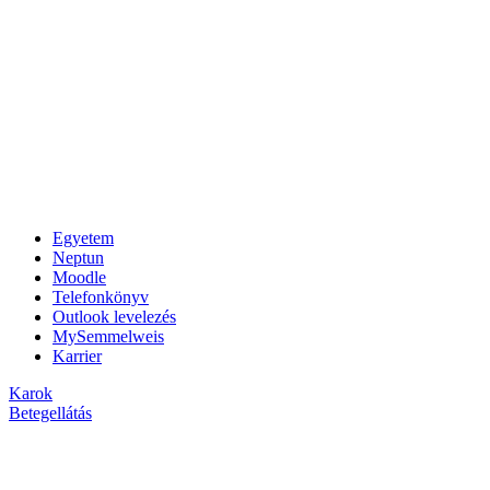
Egyetem
Neptun
Moodle
Telefonkönyv
Outlook levelezés
MySemmelweis
Karrier
Karok
Betegellátás