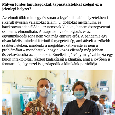
Milyen fontos tanulságokkal, tapasztalatokkal szolgál ez a
jelenlegi helyzet?
Az elmúlt több mint egy év során a legváratlanabb helyzetekben is
sikerült gyorsan válaszokat találni, új dolgokat megtanulni, és
hatékonyan adaptálódni; ez nemcsak klinikai, hanem összegyetemi
szinten is elmondható. A csapatban való dolgozás és az
együttműködés soha nem volt még ennyire erős. A pandémia egy
olyan közös, mindenkit érintő fenyegetettség, ami átívelt a szűkebb
szakterületeken, mindenki a megoldásokat kereste és nem a
problémákat – mondhatjuk, hogy a közös ellenség még jobban
összekovácsolta az embereket. Emellett a járvány magával hozta egy
külön infektológiai részleg kialakítását a klinikán, amit a jövőben is
fenntartunk, így ezzel is gazdagodik a klinikánk portfóliója.