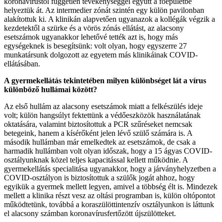
koronavírustól független tevékenységgel együtt a főépületbe
helyeztük át. Az intermedier zónát szintén egy külön pavilonban
alakítottuk ki. A klinikán alapvetően ugyanazok a kollégák végzik a
kezdetektől a szürke és a vörös zónás ellátást, az alacsony
esetszámok ugyanakkor lehetővé tették azt is, hogy más
egységeknek is besegítsünk: volt olyan, hogy egyszerre 27
munkatársunk dolgozott az egyetem más klinikáinak COVID-
ellátásában.
A gyermekellátás tekintetében milyen különbséget lát a vírus
különböző hullámai között?
Az első hullám az alacsony esetszámok miatt a felkészülés ideje
volt; külön hangsúlyt fektettünk a védőeszközök használatának
oktatására, valamint biztosítottuk a PCR szűréseket nemcsak
betegeink, hanem a kísérőként jelen lévő szülő számára is. A
második hullámban már emelkedtek az esetszámok, de csak a
harmadik hullámban volt olyan időszak, hogy a 15 ágyas COVID-
osztályunknak közel teljes kapacitással kellett működnie. A
gyermekellátás specialitása ugyanakkor, hogy a járványhelyzetben a
COVID-osztályon is biztosítottuk a szülők jogát ahhoz, hogy
egyikük a gyermek mellett legyen, amivel a többség élt is. Mindezek
mellett a klinika részt vesz az oltási programban is, külön oltópontot
működtetünk, továbbá a koraszülöttintenzív osztályunkon is láttunk
el alacsony számban koronavírusfertőzött újszülötteket.