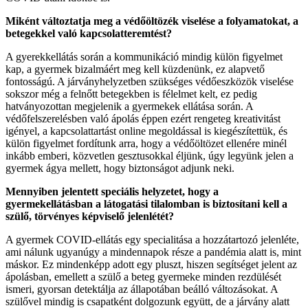
Miként változtatja meg a védőöltözék viselése a folyamatokat, a
betegekkel való kapcsolatteremtést?
A gyerekkellátás során a kommunikáció mindig külön figyelmet
kap, a gyermek bizalmáért meg kell küzdenünk, ez alapvető
fontosságú. A járványhelyzetben szükséges védőeszközök viselése
sokszor még a felnőtt betegekben is félelmet kelt, ez pedig
hatványozottan megjelenik a gyermekek ellátása során. A
védőfelszerelésben való ápolás éppen ezért rengeteg kreativitást
igényel, a kapcsolattartást online megoldással is kiegészítettük, és
külön figyelmet fordítunk arra, hogy a védőöltözet ellenére minél
inkább emberi, közvetlen gesztusokkal éljünk, úgy legyünk jelen a
gyermek ágya mellett, hogy biztonságot adjunk neki.
Mennyiben jelentett speciális helyzetet, hogy a
gyermekellátásban a látogatási tilalomban is biztosítani kell a
szülő, törvényes képviselő jelenlétét?
A gyermek COVID-ellátás egy specialitása a hozzátartozó jelenléte,
ami nálunk ugyanúgy a mindennapok része a pandémia alatt is, mint
máskor. Ez mindenképp adott egy pluszt, hiszen segítséget jelent az
ápolásban, emellett a szülő a beteg gyermeke minden rezdülését
ismeri, gyorsan detektálja az állapotában beálló változásokat. A
szülővel mindig is csapatként dolgozunk együtt, de a járvány alatt