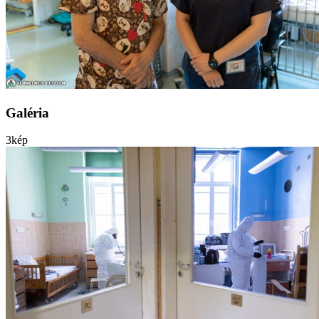
Galéria
3
kép