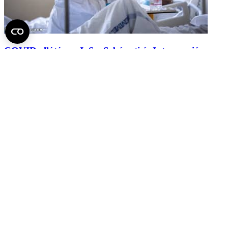
COVID-ellátás az I. Sz. Sebészeti és Intervenciós
Gasztroenterológiai Klinikán
2021.
július 13.