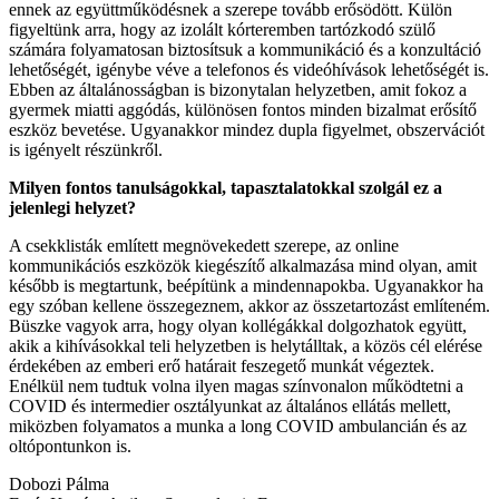
ennek az együttműködésnek a szerepe tovább erősödött. Külön
figyeltünk arra, hogy az izolált kórteremben tartózkodó szülő
számára folyamatosan biztosítsuk a kommunikáció és a konzultáció
lehetőségét, igénybe véve a telefonos és videóhívások lehetőségét is.
Ebben az általánosságban is bizonytalan helyzetben, amit fokoz a
gyermek miatti aggódás, különösen fontos minden bizalmat erősítő
eszköz bevetése. Ugyanakkor mindez dupla figyelmet, obszervációt
is igényelt részünkről.
Milyen fontos tanulságokkal, tapasztalatokkal szolgál ez a
jelenlegi helyzet?
A csekklisták említett megnövekedett szerepe, az online
kommunikációs eszközök kiegészítő alkalmazása mind olyan, amit
később is megtartunk, beépítünk a mindennapokba. Ugyanakkor ha
egy szóban kellene összegeznem, akkor az összetartozást említeném.
Büszke vagyok arra, hogy olyan kollégákkal dolgozhatok együtt,
akik a kihívásokkal teli helyzetben is helytálltak, a közös cél elérése
érdekében az emberi erő határait feszegető munkát végeztek.
Enélkül nem tudtuk volna ilyen magas színvonalon működtetni a
COVID és intermedier osztályunkat az általános ellátás mellett,
miközben folyamatos a munka a long COVID ambulancián és az
oltópontunkon is.
Dobozi Pálma