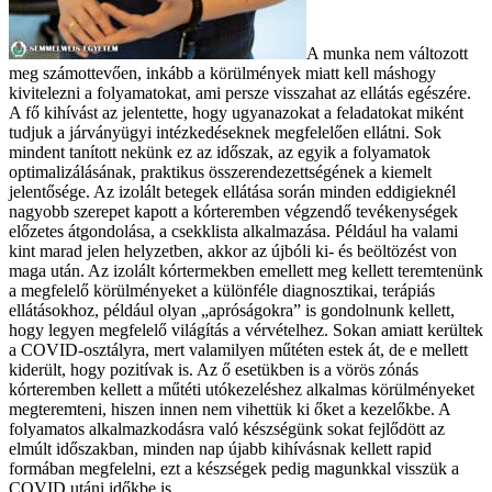
A munka nem változott
meg számottevően, inkább a körülmények miatt kell máshogy
kivitelezni a folyamatokat, ami persze visszahat az ellátás egészére.
A fő kihívást az jelentette, hogy ugyanazokat a feladatokat miként
tudjuk a járványügyi intézkedéseknek megfelelően ellátni. Sok
mindent tanított nekünk ez az időszak, az egyik a folyamatok
optimalizálásának, praktikus összerendezettségének a kiemelt
jelentősége. Az izolált betegek ellátása során minden eddigieknél
nagyobb szerepet kapott a kórteremben végzendő tevékenységek
előzetes átgondolása, a csekklista alkalmazása. Például ha valami
kint marad jelen helyzetben, akkor az újbóli ki- és beöltözést von
maga után. Az izolált kórtermekben emellett meg kellett teremtenünk
a megfelelő körülményeket a különféle diagnosztikai, terápiás
ellátásokhoz, például olyan „apróságokra” is gondolnunk kellett,
hogy legyen megfelelő világítás a vérvételhez. Sokan amiatt kerültek
a COVID-osztályra, mert valamilyen műtéten estek át, de e mellett
kiderült, hogy pozitívak is. Az ő esetükben is a vörös zónás
kórteremben kellett a műtéti utókezeléshez alkalmas körülményeket
megteremteni, hiszen innen nem vihettük ki őket a kezelőkbe. A
folyamatos alkalmazkodásra való készségünk sokat fejlődött az
elmúlt időszakban, minden nap újabb kihívásnak kellett rapid
formában megfelelni, ezt a készségek pedig magunkkal visszük a
COVID utáni időkbe is.