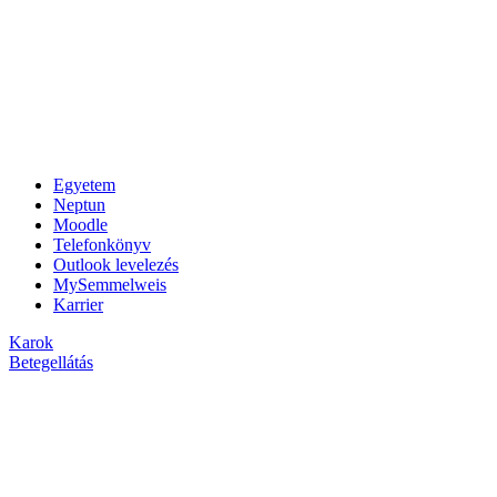
Egyetem
Neptun
Moodle
Telefonkönyv
Outlook levelezés
MySemmelweis
Karrier
Karok
Betegellátás