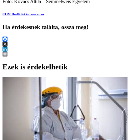
Fotó: Kovács Attila – Semmelweis Egyetem
COVID-ellátók
koronavírus
Ha érdekesnek találta, ossza meg!
Facebook
X
LinkedIn
Print
Ezek is érdekelhetik