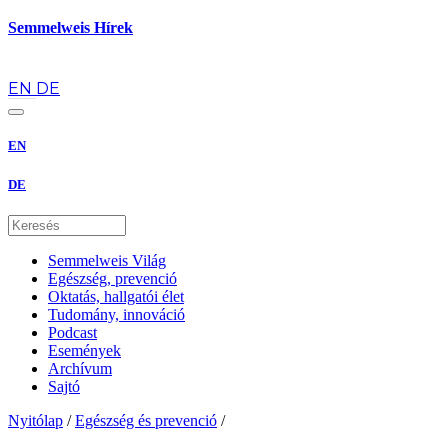
Semmelweis Hírek
hu
EN
DE
EN
DE
Semmelweis Világ
Egészség, prevenció
Oktatás, hallgatói élet
Tudomány, innováció
Podcast
Események
Archívum
Sajtó
Nyitólap
/
Egészség és prevenció
/