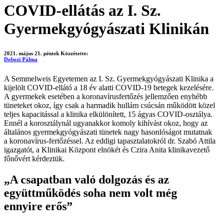
COVID-ellátás az I. Sz.
Gyermekgyógyászati Klinikán
2021. május 21. péntek
Közzétette:
Dobozi Pálma
A Semmelweis Egyetemen az I. Sz. Gyermekgyógyászati Klinika a
kijelölt COVID-ellátó a 18 év alatti COVID-19 betegek kezelésére.
A gyermekek esetében a koronavírusfertőzés jellemzően enyhébb
tüneteket okoz, így csak a harmadik hullám csúcsán működött közel
teljes kapacitással a klinika elkülönített, 15 ágyas COVID-osztálya.
Ennél a korosztálynál ugyanakkor komoly kihívást okoz, hogy az
általános gyermekgyógyászati tünetek nagy hasonlóságot mutatnak
a koronavírus-fertőzéssel. Az eddigi tapasztalatokról dr. Szabó Attila
igazgatót, a Klinikai Központ elnökét és Czira Anita klinikavezető
főnővért kérdeztük.
„A csapatban való dolgozás és az
együttműködés soha nem volt még
ennyire erős”