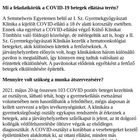
Mi a feladatkörük a COVID-19 betegek ellátása terén?
A Semmelweis Egyetemen belül az I. Sz. Gyermekgyógyászati
Klinika a kijelölt COVID-ellátó a 18 év alatti korosztály esetében.
Ennek oka egyrészt a COVID-ellátást végző Külső Klinikai
Tömbhöz való földrajzi közelsége, de mérlegeltük azt is, hogy a II.
Sz. Gyermekgyógyászati Klinikán kezelik a hematoonkológiai
betegeket, akik különösen kitettek a fertőzéseknek. A
járványhelyzetben előnyös volt, hogy klinikánkon három különálló
pavilon is megtalálható, így könnyen meg tudtuk valósítani az
érintettek elkülönítését. A pavilonokat elődeink egyébként a fertőző
betegek elkülönítésére építették.
Mennyire volt szükség a munka átszervezésére?
2021. május 20-ig összesen 103 COVID pozitív beteget kezeltünk
az osztályon, látható tehát, hogy a gyermekellátás esetszámai
volumenében nem hasonlíthatók a felnőttéhez, mégis alaposan át
kellett szervezni a teljes tevékenységünket. A klinikára a
gyermeksürgősségi osztály egykapus rendszerén át érkeznek a
betegek, ami a járványhelyzetben szűrőkaput is jelent, az itt dolgozó
kollégák védőfelszerelésbe öltözve végzik az elsődleges
diagnosztikát. A COVID-osztályt a korábban a vesebetegeket kezelő
épületünkben alakítottuk ki, az ottani ellátást, minden más