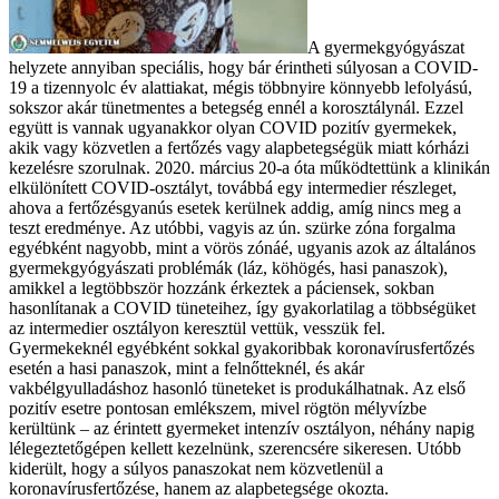
A gyermekgyógyászat
helyzete annyiban speciális, hogy bár érintheti súlyosan a COVID-
19 a tizennyolc év alattiakat, mégis többnyire könnyebb lefolyású,
sokszor akár tünetmentes a betegség ennél a korosztálynál. Ezzel
együtt is vannak ugyanakkor olyan COVID pozitív gyermekek,
akik vagy közvetlen a fertőzés vagy alapbetegségük miatt kórházi
kezelésre szorulnak. 2020. március 20-a óta működtettünk a klinikán
elkülönített COVID-osztályt, továbbá egy intermedier részleget,
ahova a fertőzésgyanús esetek kerülnek addig, amíg nincs meg a
teszt eredménye. Az utóbbi, vagyis az ún. szürke zóna forgalma
egyébként nagyobb, mint a vörös zónáé, ugyanis azok az általános
gyermekgyógyászati problémák (láz, köhögés, hasi panaszok),
amikkel a legtöbbször hozzánk érkeztek a páciensek, sokban
hasonlítanak a COVID tüneteihez, így gyakorlatilag a többségüket
az intermedier osztályon keresztül vettük, vesszük fel.
Gyermekeknél egyébként sokkal gyakoribbak koronavírusfertőzés
esetén a hasi panaszok, mint a felnőtteknél, és akár
vakbélgyulladáshoz hasonló tüneteket is produkálhatnak. Az első
pozitív esetre pontosan emlékszem, mivel rögtön mélyvízbe
kerültünk – az érintett gyermeket intenzív osztályon, néhány napig
lélegeztetőgépen kellett kezelnünk, szerencsére sikeresen. Utóbb
kiderült, hogy a súlyos panaszokat nem közvetlenül a
koronavírusfertőzése, hanem az alapbetegsége okozta.