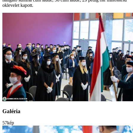
oklevelet kapott.
Galéria
57
kép