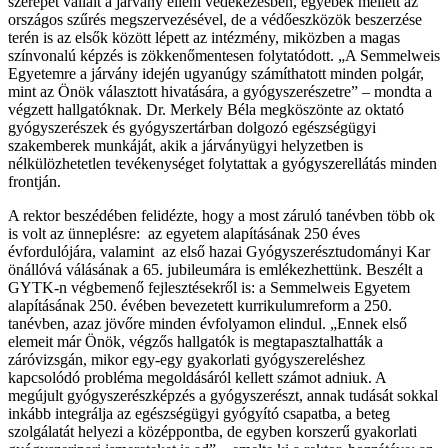
szerepet vállalt a járvány elleni védekezésben, egyebek mellett az
országos szűrés megszervezésével, de a védőeszközök beszerzése
terén is az elsők között lépett az intézmény, miközben a magas
színvonalú képzés is zökkenőmentesen folytatódott. „A Semmelweis
Egyetemre a járvány idején ugyanúgy számíthatott minden polgár,
mint az Önök választott hivatására, a gyógyszerészetre” – mondta a
végzett hallgatóknak. Dr. Merkely Béla megköszönte az oktató
gyógyszerészek és gyógyszertárban dolgozó egészségügyi
szakemberek munkáját, akik a járványügyi helyzetben is
nélkülözhetetlen tevékenységet folytattak a gyógyszerellátás minden
frontján.
A rektor beszédében felidézte, hogy a most záruló tanévben több ok
is volt az ünneplésre: az egyetem alapításának 250 éves
évfordulójára, valamint az első hazai Gyógyszerésztudományi Kar
önállóvá válásának a 65. jubileumára is emlékezhettünk. Beszélt a
GYTK-n végbemenő fejlesztésekről is: a Semmelweis Egyetem
alapításának 250. évében bevezetett kurrikulumreform a 250.
tanévben, azaz jövőre minden évfolyamon elindul. „Ennek első
elemeit már Önök, végzős hallgatók is megtapasztalhatták a
záróvizsgán, mikor egy-egy gyakorlati gyógyszereléshez
kapcsolódó probléma megoldásáról kellett számot adniuk. A
megújult gyógyszerészképzés a gyógyszerészt, annak tudását sokkal
inkább integrálja az egészségügyi gyógyító csapatba, a beteg
szolgálatát helyezi a középpontba, de egyben korszerű gyakorlati