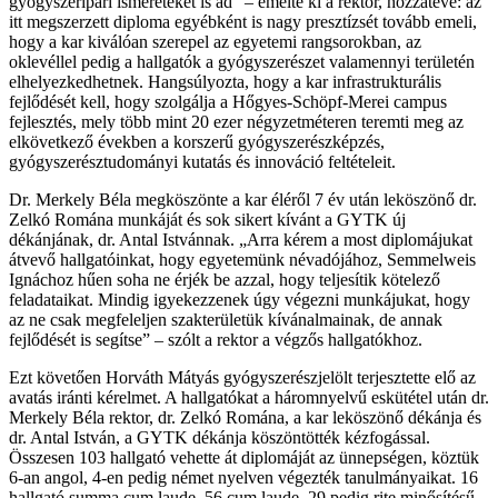
gyógyszeripari ismereteket is ad” – emelte ki a rektor, hozzátéve: az
itt megszerzett diploma egyébként is nagy presztízsét tovább emeli,
hogy a kar kiválóan szerepel az egyetemi rangsorokban, az
oklevéllel pedig a hallgatók a gyógyszerészet valamennyi területén
elhelyezkedhetnek. Hangsúlyozta, hogy a kar infrastrukturális
fejlődését kell, hogy szolgálja a Hőgyes-Schöpf-Merei campus
fejlesztés, mely több mint 20 ezer négyzetméteren teremti meg az
elkövetkező években a korszerű gyógyszerészképzés,
gyógyszerésztudományi kutatás és innováció feltételeit.
Dr. Merkely Béla megköszönte a kar éléről 7 év után leköszönő dr.
Zelkó Romána munkáját és sok sikert kívánt a GYTK új
dékánjának, dr. Antal Istvánnak. „Arra kérem a most diplomájukat
átvevő hallgatóinkat, hogy egyetemünk névadójához, Semmelweis
Ignáchoz hűen soha ne érjék be azzal, hogy teljesítik kötelező
feladataikat. Mindig igyekezzenek úgy végezni munkájukat, hogy
az ne csak megfeleljen szakterületük kívánalmainak, de annak
fejlődését is segítse” – szólt a rektor a végzős hallgatókhoz.
Ezt követően Horváth Mátyás gyógyszerészjelölt terjesztette elő az
avatás iránti kérelmet. A hallgatókat a háromnyelvű eskütétel után dr.
Merkely Béla rektor, dr. Zelkó Romána, a kar leköszönő dékánja és
dr. Antal István, a GYTK dékánja köszöntötték kézfogással.
Összesen 103 hallgató vehette át diplomáját az ünnepségen, köztük
6-an angol, 4-en pedig német nyelven végezték tanulmányaikat. 16
hallgató summa cum laude, 56 cum laude, 29 pedig rite minősítésű