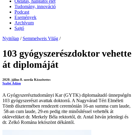
Oktatás, hallgatói élet
Tudomány, innováció
Podcast
Események
Archívum
Sajtó
Nyitólap
/
Semmelweis Világ
/
103 gyógyszerészdoktor vehette
át diplomáját
2020. július 8. szerda
Közzétette:
Szabó Ádám
A Gyógyszerésztudományi Kar (GYTK) diplomaátadó ünnepségén
103 gyógyszerészt avattak doktorrá. A Nagyvárad Téri Elméleti
Tömb dísztermében rendezett ceremónián 16-an summa cum laude,
58-an cum laude, 29-en pedig rite minősítéssel vehették át
oklevelüket dr. Merkely Béla rektortól, dr. Antal István jelenlegi és
dr. Zelkó Romána leköszönt dékántól.