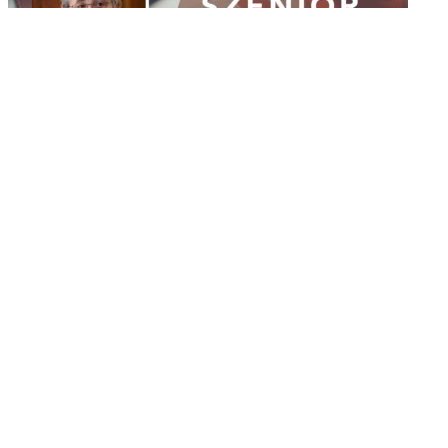
Szenior Akadémia – fókuszban a vese
2021.
november 26.