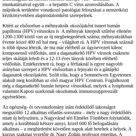
munkatársaival együtt – a hepatitis C vírus azonosításában. A
májrákok területére vonatkozó patológiai felosztásai a nemzetközi
kézikönyvekben alapirodalomként szerepelnek.
Kitért az elsősorban a méhnyakrák okozójaként ismert humán
papilloma (HPV) vírusokra is A méhnyak kiterjedt szűrése ellenére
1200-1300 körül van az új megbetegedések száma; méhnyakrákban
évente közel 400 nő hal meg – világított rá. A HPV vírusnak száznál
is több típusa létezik, de ma már elérhető az úgynevezett kilenc
komponensű védőoltás, ami a daganatkeltő HPV vírusok csaknem
teljes skáláját lefedi és a 12-13 éves lányok körében elérhető
védőoltás. Emlékeztetett rá, hogy a férfiaknál is egyre nagyobb
arányban szerepel a HPV elsősorban a fejnyaki és a gáttájéki
daganatok okozójaként. Szólt róla, hogy a Semmelweis Egyetemen
alakult meg korábban az első magyar HPV Centrum. Foglalkozott
még a daganatkeltő humán herpesz vírusokkal, melyek a lymphomát
valamint Kaposi szarkomát okozhatnak immunszuppresszált
egyénekben.
Az egészség- és orvostudomány iránt érdeklődő lakosságot
megszólító 12 alkalmas előadás-sorozatra – mely a nagy érdeklődés
miatt új helyszínen, a Nagyvárad téri Elmélet Tömbben folytatódik,
amely a korábbinál kétszer annyi, közel 600 fő befogadására
alkalmas – a meghirdetést követően napok alatt beteltek a helyek. A
kurzus szakmai vezetője dr. Nagy Zoltán professor emeritus. A