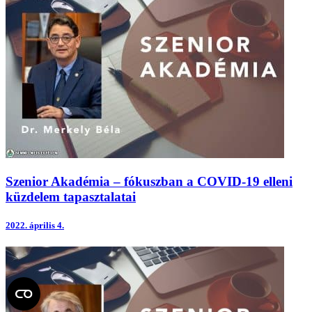
Szenior Akadémia – fókuszban a COVID-19 elleni
küzdelem tapasztalatai
2022.
április 4.