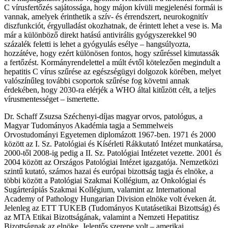
C vírusfertőzés sajátossága, hogy májon kívüli megjelenési formái is
vannak, amelyek érinthetik a szív- és érrendszert, neurokognitív
diszfunkciót, érgyulladást okozhatnak, de érintett lehet a vese is. Ma
már a különböző direkt hatású antivirális gyógyszerekkel 90
százalék feletti is lehet a gyógyulás esélye – hangsúlyozta,
hozzátéve, hogy ezért különösen fontos, hogy szűréssel kimutassák
a fertőzést. Kormányrendelettel a múlt évtől kötelezően megindult a
hepatitis C vírus szűrése az egészségügyi dolgozok körében, melyet
valószínűleg további csoportok szűrése fog követni annak
érdekében, hogy 2030-ra elérjék a WHO által kitűzött célt, a teljes
vírusmentességet – ismertette.
Dr. Schaff Zsuzsa Széchenyi-díjas magyar orvos, patológus, a
Magyar Tudományos Akadémia tagja a Semmelweis
Orvostudományi Egyetemen diplomázott 1967-ben. 1971 és 2000
között az I. Sz. Patológiai és Kísérleti Rákkutató Intézet munkatársa,
2000-től 2008-ig pedig a II. Sz. Patológiai Intézetet vezette. 2001 és
2004 között az Országos Patológiai Intézet igazgatója. Nemzetközi
szintű kutató, számos hazai és európai bizottság tagja és elnöke, a
többi között a Patológiai Szakmai Kollégium, az Onkológiai és
Sugárterápiás Szakmai Kollégium, valamint az International
Academy of Pathology Hungarian Division elnöke volt éveken át.
Jelenleg az ETT TUKEB (Tudományos Kutatásetikai Bizottság) és
az MTA Etikai Bizottságának, valamint a Nemzeti Hepatitisz
Bizottságnak az elnöke. Jelentős szerepe volt – amerikai