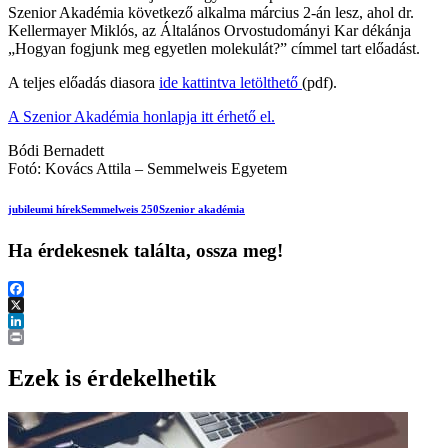
Szenior Akadémia következő alkalma március 2-án lesz, ahol dr.
Kellermayer Miklós, az Általános Orvostudományi Kar dékánja
„Hogyan fogjunk meg egyetlen molekulát?” címmel tart előadást.
A teljes előadás diasora
ide kattintva letölthető
(pdf).
A Szenior Akadémia honlapja itt érhető el.
Bódi Bernadett
Fotó: Kovács Attila – Semmelweis Egyetem
jubileumi hírek
Semmelweis 250
Szenior akadémia
Ha érdekesnek találta, ossza meg!
Facebook
X
LinkedIn
Print
Ezek is érdekelhetik