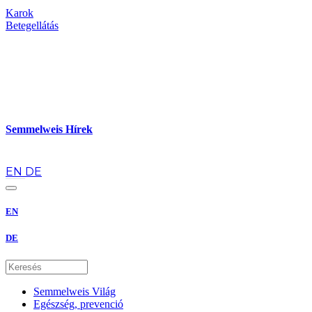
Karok
Betegellátás
Semmelweis Hírek
hu
EN
DE
EN
DE
Semmelweis Világ
Egészség, prevenció