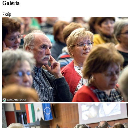
Galéria
7
kép