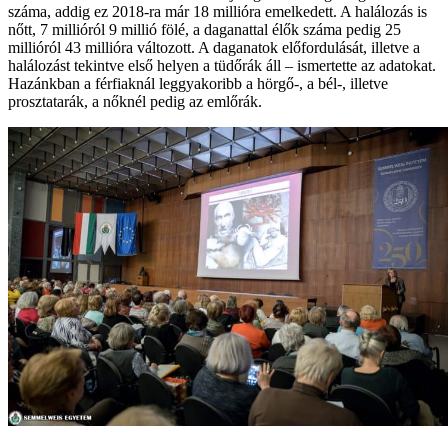
száma, addig ez 2018-ra már 18 millióra emelkedett. A halálozás is
nőtt, 7 millióról 9 millió fölé, a daganattal élők száma pedig 25
millióról 43 millióra változott. A daganatok előfordulását, illetve a
halálozást tekintve első helyen a tüdőrák áll – ismertette az adatokat.
Hazánkban a férfiaknál leggyakoribb a hörgő-, a bél-, illetve
prosztatarák, a nőknél pedig az emlőrák.