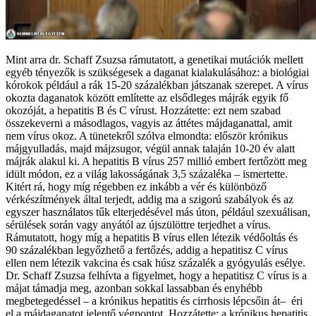
Mint arra dr. Schaff Zsuzsa rámutatott, a genetikai mutációk mellett
egyéb tényezők is szükségesek a daganat kialakulásához: a biológiai
kórokok például a rák 15-20 százalékban játszanak szerepet. A vírus
okozta daganatok között említette az elsődleges májrák egyik fő
okozóját, a hepatitis B és C vírust. Hozzátette: ezt nem szabad
összekeverni a másodlagos, vagyis az áttétes májdaganattal, amit
nem vírus okoz. A tünetekről szólva elmondta: először krónikus
májgyulladás, majd májzsugor, végül annak talaján 10-20 év alatt
májrák alakul ki. A hepatitis B vírus 257 millió embert fertőzött meg
idült módon, ez a világ lakosságának 3,5 százaléka – ismertette.
Kitért rá, hogy míg régebben ez inkább a vér és különböző
vérkészítmények által terjedt, addig ma a szigorú szabályok és az
egyszer használatos tűk elterjedésével más úton, például szexuálisan,
sérülések során vagy anyától az újszülöttre terjedhet a vírus.
Rámutatott, hogy míg a hepatitis B vírus ellen létezik védőoltás és
90 százalékban legyőzhető a fertőzés, addig a hepatitisz C vírus
ellen nem létezik vakcina és csak húsz százalék a gyógyulás esélye.
Dr. Schaff Zsuzsa felhívta a figyelmet, hogy a hepatitisz C vírus is a
májat támadja meg, azonban sokkal lassabban és enyhébb
megbetegedéssel – a krónikus hepatitis és cirrhosis lépcsőin át– éri
el a májdaganatot jelentő végpontot. Hozzátette: a krónikus hepatitis