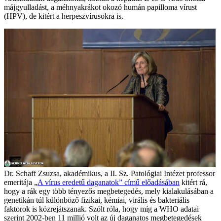
májgyulladást, a méhnyakrákot okozó humán papilloma vírust
(HPV), de kitért a herpeszvírusokra is.
Dr. Schaff Zsuzsa, akadémikus, a II. Sz. Patológiai Intézet professor
emeritája „
A vírus eredetű daganatok” című előadásában
kitért rá,
hogy a rák egy több tényezős megbetegedés, mely kialakulásában a
genetikán túl különböző fizikai, kémiai, virális és bakteriális
faktorok is közrejátszanak. Szólt róla, hogy míg a WHO adatai
szerint 2002-ben 11 millió volt az új daganatos megbetegedések