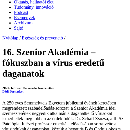
Oktatás, hallgatói élet
Tudomány, innováció
Podcast
Események
Archívum
Sajtó
Nyitólap
/
Egészség és prevenció
/
16. Szenior Akadémia –
fókuszban a vírus eredetű
daganatok
2020. február 26. szerda
Közzétette:
Bódi Bernadett
A 250 éves Semmelweis Egyetem jubileumi évének keretében
megrendezett szabadelőadás-sorozat, a Szenior Akadémia idei
szemeszterének negyedik alkalmán a daganatkeltő vírusokat
ismerhették meg jobban az érdeklődők. Dr. Schaff Zsuzsa, a II. Sz.
Patológiai Intézet professor emeritája előadásában sorra vette a
vírusindukált daganatokat, köztük a hepatitis B és C vírus okozta