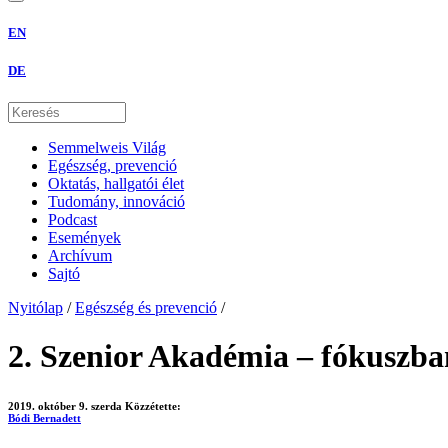
EN
DE
Semmelweis Világ
Egészség, prevenció
Oktatás, hallgatói élet
Tudomány, innováció
Podcast
Események
Archívum
Sajtó
Nyitólap
/
Egészség és prevenció
/
2. Szenior Akadémia – fókuszban
2019. október 9. szerda
Közzétette:
Bódi Bernadett