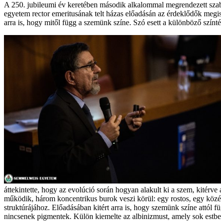
A 250. jubileumi év keretében második alkalommal megrendezett szabad
egyetem rector emeritusának telt házas előadásán az érdeklődők megis
arra is, hogy mitől függ a szemünk színe. Szó esett a különböző színté
áttekintette, hogy az evolúció során hogyan alakult ki a szem, kitérv
működik, három koncentrikus burok veszi körül: egy rostos, egy középső 
struktúrájához. Előadásában kitért arra is, hogy szemünk színe attól
nincsenek pigmentek. Külön kiemelte az albinizmust, amely sok estben