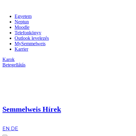
Egyetem
Neptun
Moodle
Telefonkönyv
Outlook levelezés
MySemmelweis
Karrier
Karok
Betegellátás
Semmelweis Hírek
hu
EN
DE