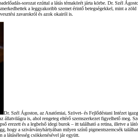
előadás-sorozat ezúttal a látás témakörét járta körbe. Dr. Szél Ágoston
merkedhettek a leggyakoribb szemet érintő betegségekkel, mint a zöld v
vesztési zavarokról és azok okairól is.
Dr. Szél Ágoston, az Anatómiai, Szövet- és Fejlődéstani Intézet igaz
e az állatvilágra is, ahol rengeteg eltérő szemszerkezet figyelhető meg
erezett és a legbelső idegi burok – itt található a retina, illetve a lát
 függ, hogy a szivárványhártyában milyen színű pigmentszemcsék találha
 a látásélesség csökkenésével jár együtt.