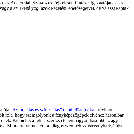
, az Anatómiai, Szövet- és Fejlődéstani Intézet igazgatójának, az
agy a szürkehályog, azok kezelési lehetőségeivel, de választ kaptak
gatója
„Szem, látás és színeslátás” című előadásában
röviden
. Szólt róla, hogy szemgolyónk a fényképezőgépek elvéhez hasonlóan
ósejtek. Kiemelte: a retina szerkezetében nagyon hasonlít az agy
tók. Mint arra rámutatott: a világos szeműek szivárványhártyájában