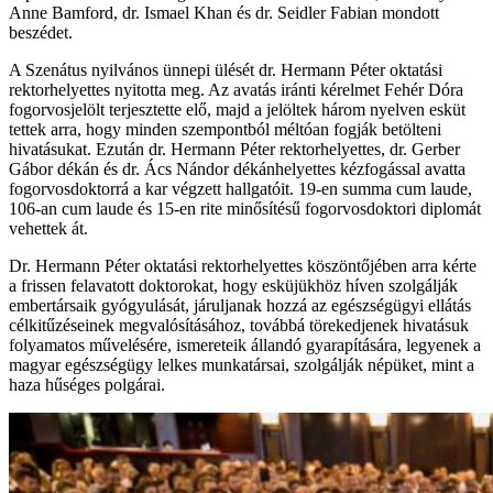
Anne Bamford, dr. Ismael Khan és dr. Seidler Fabian mondott
beszédet.
A Szenátus nyilvános ünnepi ülését dr. Hermann Péter oktatási
rektorhelyettes nyitotta meg. Az avatás iránti kérelmet Fehér Dóra
fogorvosjelölt terjesztette elő, majd a jelöltek három nyelven esküt
tettek arra, hogy minden szempontból méltóan fogják betölteni
hivatásukat. Ezután dr. Hermann Péter rektorhelyettes, dr. Gerber
Gábor dékán és dr. Ács Nándor dékánhelyettes kézfogással avatta
fogorvosdoktorrá a kar végzett hallgatóit. 19-en summa cum laude,
106-an cum laude és 15-en rite minősítésű fogorvosdoktori diplomát
vehettek át.
Dr. Hermann Péter oktatási rektorhelyettes köszöntőjében arra kérte
a frissen felavatott doktorokat, hogy esküjükhöz híven szolgálják
embertársaik gyógyulását, járuljanak hozzá az egészségügyi ellátás
célkitűzéseinek megvalósításához, továbbá törekedjenek hivatásuk
folyamatos művelésére, ismereteik állandó gyarapítására, legyenek a
magyar egészségügy lelkes munkatársai, szolgálják népüket, mint a
haza hűséges polgárai.