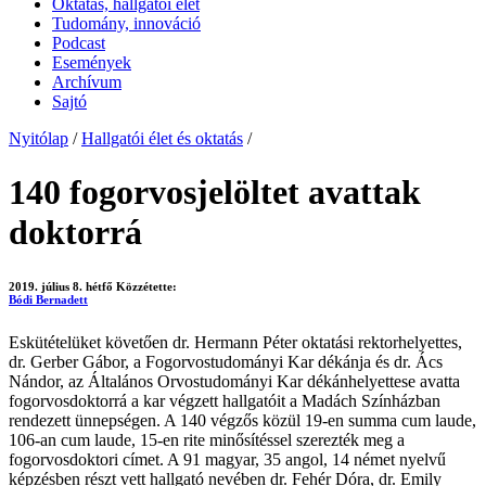
Oktatás, hallgatói élet
Tudomány, innováció
Podcast
Események
Archívum
Sajtó
Nyitólap
/
Hallgatói élet és oktatás
/
140 fogorvosjelöltet avattak
doktorrá
2019. július 8. hétfő
Közzétette:
Bódi Bernadett
Eskütételüket követően dr. Hermann Péter oktatási rektorhelyettes,
dr. Gerber Gábor, a Fogorvostudományi Kar dékánja és dr. Ács
Nándor, az Általános Orvostudományi Kar dékánhelyettese avatta
fogorvosdoktorrá a kar végzett hallgatóit a Madách Színházban
rendezett ünnepségen. A 140 végzős közül 19-en summa cum laude,
106-an cum laude, 15-en rite minősítéssel szerezték meg a
fogorvosdoktori címet. A 91 magyar, 35 angol, 14 német nyelvű
képzésben részt vett hallgató nevében dr. Fehér Dóra, dr. Emily