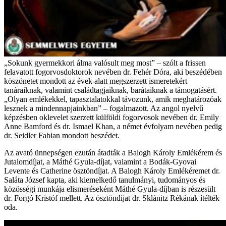
„Sokunk gyermekkori álma valósult meg most” – szólt a frissen
felavatott fogorvosdoktorok nevében dr. Fehér Dóra, aki beszédében
köszönetet mondott az évek alatt megszerzett ismeretekért
tanáraiknak, valamint családtagjaiknak, barátaiknak a támogatásért.
„Olyan emlékekkel, tapasztalatokkal távozunk, amik meghatározóak
lesznek a mindennapjainkban” – fogalmazott. Az angol nyelvű
képzésben oklevelet szerzett külföldi fogorvosok nevében dr. Emily
Anne Bamford és dr. Ismael Khan, a német évfolyam nevében pedig
dr. Seidler Fabian mondott beszédet.
Az avató ünnepségen ezután átadták a Balogh Károly Emlékérem és
Jutalomdíjat, a Máthé Gyula-díjat, valamint a Bodák-Gyovai
Levente és Catherine ösztöndíjat. A Balogh Károly Emlékéremet dr.
Saláta József kapta, aki kiemelkedő tanulmányi, tudományos és
közösségi munkája elismeréseként Máthé Gyula-díjban is részesült
dr. Forgó Kristóf mellett. Az ösztöndíjat dr. Sklánitz Rékának ítélték
oda.