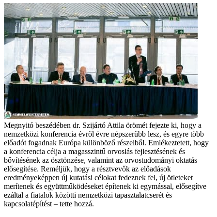
Megnyitó beszédében dr. Szijártó Attila örömét fejezte ki, hogy a
nemzetközi konferencia évről évre népszerűbb lesz, és egyre több
előadót fogadnak Európa különböző részeiből. Emlékeztetett, hogy
a konferencia célja a magasszintű orvoslás fejlesztésének és
bővítésének az ösztönzése, valamint az orvostudományi oktatás
elősegítése. Reméljük, hogy a résztvevők az előadások
eredményeképpen új kutatási célokat fedeznek fel, új ötleteket
merítenek és együttműködéseket építenek ki egymással, elősegítve
ezáltal a fiatalok közötti nemzetközi tapasztalatcserét és
kapcsolatépítést – tette hozzá.