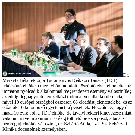
Dr.
Merkely Béla rektor, a Tudományos Diákköri Tanács (TDT)
leköszönő elnöke a megnyitón mondott köszöntőjében elmondta: az
immáron nyolcadik alkalommal megrendezett esemény valószínűleg
az eddigi legnagyobb nemzetközi tudományos diákkonferencia,
mivel 10 európai országból összesen 68 előadást jelentettek be, és az
előadók 16 különböző egyetemet képviselnek. Hozzátette, hogy ő
maga 10 évig volt a TDT elnöke, de tavalyi rektori kinevezése miatt,
valamint mivel maximum 10 évig tölthető be ez a poszt, a tanács
nemrég új elnököt választott, dr. Szijártó Attila, az I. Sz. Sebészeti
Klinika docensének személyében.