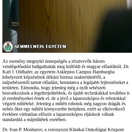
Az esemény megnyitó ünnepségén a résztvevők három
vendégelőadást hallgathattak meg külföldi és magyar előadóktól. Dr.
Karl J. Oldhafer, az egyetem Asklepios Campus Hamburgba
kihelyezett képzésének dékáni biztosa szakterületéről, a
májsebészetről tartott előadást, bemutatva a legújabb fejlesztéseket a
területen. Elmondta, hogy jelenleg még a nyílt sebészeti
beavatkozások a legelterjedtebbek, és újabb technikákkal továbbra is
jó eredményeket érnek el, de a jövő a laparoszkópos és robotokkal
végzett műtéteké. Jelenleg a műtéti robotok még nagyon drágák és
nehéz őket egy műtéti környezetbe beépíteni, ezért az elkövetkező
években várhatóan először a laparoszkópos eljárások válnak
standarddá a májműtétek esetében.
Dr. Ivan P. Moshurov, a voronyezsi Klinikai Onkológiai Központ