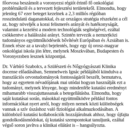
főorvosa beszámolt a voronyezsi régiót érintő fő onkológiai
problémákról és a tervezett fejlesztési területekről. Elmondta, hogy
jelenleg 67 ezer beteget kezelnek a 2,3 milliós régióban
rosszindulatú daganatokkal, és az országos stratégia részeként a cél
az, hogy növeljék a korai felismerés arányát és hatékonyságát,
valamint a kezelést a modern technológiák segítségével, ezáltal
csökkentve a halálozási arányt. Szintén tervezik a nemzetközi
tudományos együttműködéseik bővítését Európában és Ázsiában is.
Ennek része az a tavalyi bejelentés, hogy egy új orosz-magyar
onkológiai iskola jön létre, melynek Moszkvában, Budapesten és
Voronyezsben lesznek központjai.
Dr. Várbíró Szabolcs, a Szülészeti és Nőgyógyászati Klinika
docense előadásában, Semmelweis Ignác példájából kiindulva a
transzlációs orvostudományok fontosságáról beszélt, bemutatva,
hogy az egyetem névadójának mai utódai hogyan használják ezt a
tudományt, melynek lényege, hogy mindenféle kutatási eredményt
mihamarabb visszajuttassanak a betegellátásba. Elmondta, hogy
saját kutatásai során, másokkal együttműködve például fontos
információkat nyert arról, hogy milyen nemek közti különbségek
vannak a szív úszáshoz való fiziológiai alkalmazkodásában. A
különböző kutatási kollaborációk hozzájárulnak ahhoz, hogy újfajta
gondolkodásmódokat, új kutatási szempontokat tanuljunk, ezáltal
végső soron javítva a klinikai ellátást is – hangsúlyozta.