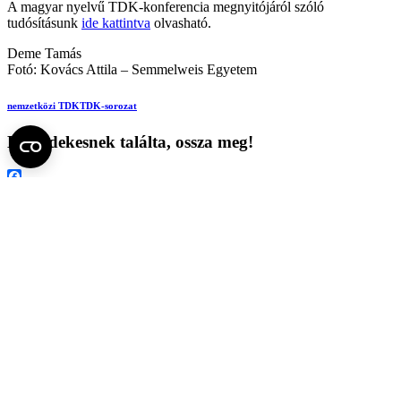
A magyar nyelvű TDK-konferencia megnyitójáról szóló
tudósításunk
ide kattintva
olvasható.
Deme Tamás
Fotó: Kovács Attila – Semmelweis Egyetem
nemzetközi TDK
TDK-sorozat
Ha érdekesnek találta, ossza meg!
Facebook
X
LinkedIn
Print
Ezek is érdekelhetik