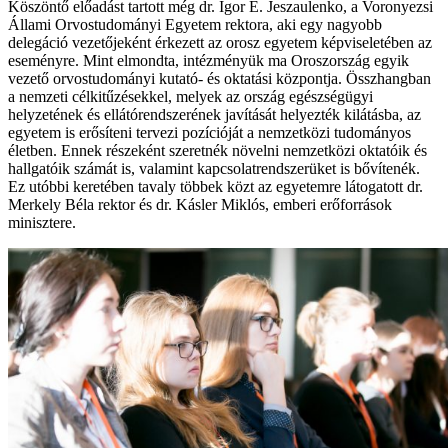
Köszöntő előadást tartott még dr. Igor E. Jeszaulenko, a Voronyezsi
Állami Orvostudományi Egyetem rektora, aki egy nagyobb
delegáció vezetőjeként érkezett az orosz egyetem képviseletében az
eseményre. Mint elmondta, intézményük ma Oroszország egyik
vezető orvostudományi kutató- és oktatási központja. Összhangban
a nemzeti célkitűzésekkel, melyek az ország egészségügyi
helyzetének és ellátórendszerének javítását helyezték kilátásba, az
egyetem is erősíteni tervezi pozícióját a nemzetközi tudományos
életben. Ennek részeként szeretnék növelni nemzetközi oktatóik és
hallgatóik számát is, valamint kapcsolatrendszerüket is bővítenék.
Ez utóbbi keretében tavaly többek közt az egyetemre látogatott dr.
Merkely Béla rektor és dr. Kásler Miklós, emberi erőforrások
minisztere.