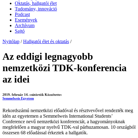
Oktatás, hallgatói élet
Tudomány, innováció
Podcast
Események
Archívum
Sajtó
Nyitólap
/
Hallgatói élet és oktatás
/
Az eddigi legnagyobb
nemzetközi TDK-konferencia
az idei
2019. február 14. csütörtök
Közzétette:
Semmelweis Egyetem
Rekordszámú nemzetközi előadóval és résztvevővel rendezték meg
idén az egyetemen a Semmelweis International Students’
Conference nevű nemzetközi konferenciát, a hagyományoknak
megfelelően a magyar nyelvű TDK-val párhuzamosan. 10 országból
összesen 68 előadással érkeztek a hallgatók.