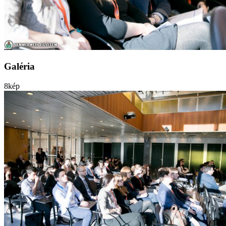
Galéria
8
kép