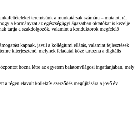
unkafeltételeket teremtsünk a munkatársak számára – mutatott rá.
, hogy a kormányzat az egészségügyi ágazatban oktatókat is kezelje
snak tartja a szakdolgozók, valamint a konduktorok megfelelő
ogatást kapnak, javul a kollégiumi ellátás, valamint fejlesztések
re kiterjesztené, melynek feladatai közé tartozna a digitális
özpontot hozna létre az egyetem balatonvilágosi ingatlanjában, mely
tt a régen elavult kollektív szerződés megújítására a jövő év