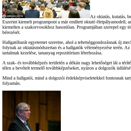
Az oktatás, kutatás, 
Eszerint kiemelt programpont a már említett oktató életpályamodell, 
kiemelten a szakorvosokhoz hasonlóan. Programjában szerepel egy több
bérezését.
Hallgatóbarát egyetemet szeretne, ahol a tehetséggondozásnak új mech
folynak az oktatásmódszertan és a hallgatók véleményezése terén. Az 
tartalmak kezelése, tananyag repozitórium létrehozása.
A szak- és továbbképzés területén a dékán nagy lehetőséget lát a té
télen a bevételt termelő továbbképzéseket, nyáron a dolgozók üdülését
Mind a hallgatói, mind a dolgozói érdekképviseletekkel fontosnak tartj
folyamán.