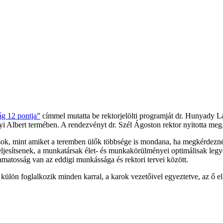
ág 12 pontja”
címmel mutatta be rektorjelölti programját dr. Hunyady 
 Albert termében. A rendezvényt dr. Szél Ágoston rektor nyitotta meg
ok, mint amiket a teremben ülők többsége is mondana, ha megkérdeznék
teljesítsenek, a munkatársak élet- és munkakörülményei optimálisak legy
yamatosság van az eddigi munkássága és rektori tervei között.
ülön foglalkozik minden karral, a karok vezetőivel egyeztetve, az ő elké