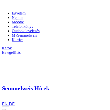
Egyetem
Neptun
Moodle
Telefonkönyv
Outlook levelezés
MySemmelweis
Karrier
Karok
Betegellátás
Semmelweis Hírek
hu
EN
DE