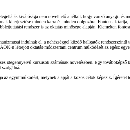
betegellátás kiválósága nem növelhető anélkül, hogy vonzó anyagi- és m
annak kiterjesztése minden karra és minden dolgozóra. Fontosnak tartja
letjuttatási rendszer is az oktatás minősége alapján. Kiemelten fonto
anizmusai indulnak el, a nehézséggel küzdő hallgatók rendszerszintű tám
ÁOK-n létrejött oktatás-módszertani centrum működését az egész egyetem
rítéses idegennyelvű kurzusok számának növelésében. Egy továbbképző k
 szolgálná.
a az együttműködést, melynek alapját a közös célok képezik. Ígéretet te