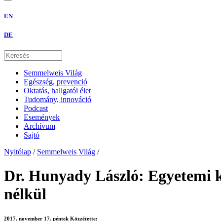
EN
DE
Semmelweis Világ
Egészség, prevenció
Oktatás, hallgatói élet
Tudomány, innováció
Podcast
Események
Archívum
Sajtó
Nyitólap
/
Semmelweis Világ
/
Dr. Hunyady László: Egyetemi ki
nélkül
2017. november 17. péntek
Közzétette: