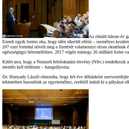
Az elmúlt három év ga
Ennek egyik fontos oka, hogy idén sikerült elérni – személyes kezdemén
207 ezer forinttal növeli meg a fizetését valamennyi olyan oktatón
egészségügyi béremelésben. 2017 végén mintegy 26 milliárd forint va
Kitért arra, hogy a Nemzeti felsőoktatási törvény (Nftv.) rendelkezik
mentén kell történnie – hangsúlyozta.
Dr. Hunyady László elmondta, hogy két éve dékánként szervezetfejle
tekintetben hasonlóak az egyeteméhez, ezekből indult ki a pályázat el