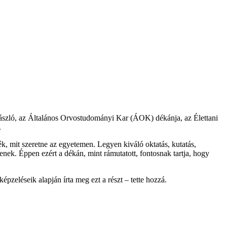
László, az Általános Orvostudományi Kar (ÁOK) dékánja, az Élettani
.
, mit szeretne az egyetemen. Legyen kiváló oktatás, kutatás,
enek. Éppen ezért a dékán, mint rámutatott, fontosnak tartja, hogy
pzeléseik alapján írta meg ezt a részt – tette hozzá.