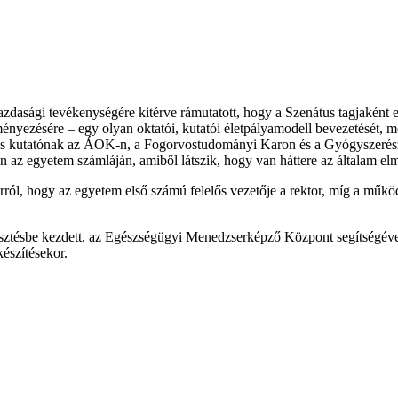
zdasági tevékenységére kitérve rámutatott, hogy a Szenátus tagjaként 
yezésére – egy olyan oktatói, kutatói életpályamodell bevezetését, mely
ak és kutatónak az ÁOK-n, a Fogorvostudományi Karon és a Gyógyszeré
n az egyetem számláján, amiből látszik, hogy van háttere az általam e
 arról, hogy az egyetem első számú felelős vezetője a rektor, míg a műk
sztésbe kezdett, az Egészségügyi Menedzserképző Központ segítségével
készítésekor.