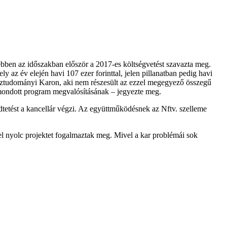
ebben az időszakban először a 2017-es költségvetést szavazta meg.
 az év elején havi 107 ezer forinttal, jelen pillanatban pedig havi
sztudományi Karon, aki nem részesült az ezzel megegyező összegű
lmondott program megvalósításának – jegyezte meg.
ödtetést a kancellár végzi. Az együttműködésnek az Nftv. szelleme
 nyolc projektet fogalmaztak meg. Mivel a kar problémái sok