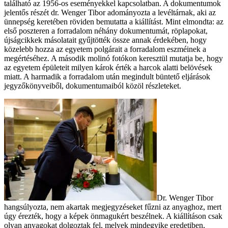
található az 1956-os eseményekkel kapcsolatban. A dokumentumok
jelentős részét dr. Wenger Tibor adományozta a levéltárnak, aki az
ünnepség keretében röviden bemutatta a kiállítást. Mint elmondta: az
első poszteren a forradalom néhány dokumentumát, röplapokat,
újságcikkek másolatait gyűjtötték össze annak érdekében, hogy
közelebb hozza az egyetem polgárait a forradalom eszméinek a
megértéséhez. A második molinó fotókon keresztül mutatja be, hogy
az egyetem épületeit milyen károk érték a harcok alatti belövések
miatt. A harmadik a forradalom után megindult büntető eljárások
jegyzőkönyveiből, dokumentumaiból közöl részleteket.
Dr. Wenger Tibor
hangsúlyozta, nem akartak megjegyzéseket fűzni az anyaghoz, mert
úgy érezték, hogy a képek önmagukért beszélnek. A kiállításon csak
olyan anyagokat dolgoztak fel, melyek mindegyike eredetiben,