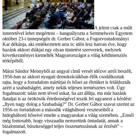
A jelent csak a múlt
ismeretével lehet megérteni – hangsúlyozta a Semmelweis Egyetem
október 23-i ünnepségén dr. Gerber Gábor, a Fogorvostudományi
Kar dékánja, aki emlékeztetett arra is: idén lesz hatvan éve, hogy
hazánk akkori diákjai egy olyan tüntetést szerveztek, melynek
következményei kiemelték Magyarországot a világ kétdimenziós
térképéből.
Márai Sándor Mennyből az angyal című versét idézve arról beszélt,
1956-ban az akkori nyugati demokráciákban élők csodálkoztak
rajta, hogy a forradalom mártírjai és hősei az életüket is feláldozták
azért a szabadságért, amely nekik teljesen természetes volt. Úgy
fogalmazott: talán nem téved sokat, ha azt állítja, ma már hazánk
fiataljai is az örökösök értetlenségével teszik fel ugyanezt a kérdést:
„Ilyen nagy dolog a Szabadság?” Dr. Gerber Gábor szavai szerint az
1956-os forradalom a második világháború veszteseiből a
hidegháború hőseivé emelte a magyarokat a világ szemében. „Ennél
még fontosabb, hogy visszaadta nemzetünk öntudatát, annak a
bizalommal, büszkeséggel teljes összetartozásnak az érzését” –
fogalmazott.