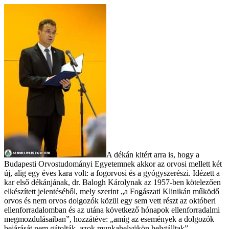
A dékán kitért arra is, hogy a
Budapesti Orvostudományi Egyetemnek akkor az orvosi mellett két
új, alig egy éves kara volt: a fogorvosi és a gyógyszerészi. Idézett a
kar első dékánjának, dr. Balogh Károlynak az 1957-ben kötelezően
elkészített jelentéséből, mely szerint „a Fogászati Klinikán működő
orvos és nem orvos dolgozók közül egy sem vett részt az októberi
ellenforradalomban és az utána következő hónapok ellenforradalmi
megmozdulásaiban”, hozzátéve: „amíg az események a dolgozók
bejárását nem gátolták, azok munkahelyükön helytálltak”.