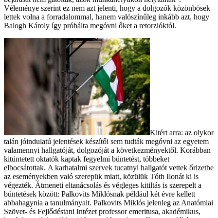
Véleménye szerint ez nem azt jelenti, hogy a dolgozók közönbösek
lettek volna a forradalommal, hanem valószínűleg inkább azt, hogy
Balogh Károly így próbálta megóvni őket a retorzióktól.
Kitért arra: az olykor
talán jóindulatú jelentések készítői sem tudták megóvni az egyetem
valamennyi hallgatóját, dolgozóját a következményektől. Korábban
kitüntetett oktatók kaptak fegyelmi büntetést, többeket
elbocsátottak. A karhatalmi szervek tucatnyi hallgatót vettek őrizetbe
az eseményekben való szerepük miatt, közülük Tóth Ilonát ki is
végezték. Átmeneti eltanácsolás és végleges kitiltás is szerepelt a
büntetések között: Palkovits Miklósnak például két évre kellett
abbahagynia a tanulmányait. Palkovits Miklós jelenleg az Anatómiai
Szövet- és Fejlődéstani Intézet professor emeritusa, akadémikus,