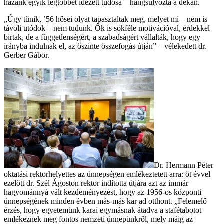
hazánk egyik legtöbbet idézett tudósa – hangsúlyozta a dékán.
„Úgy tűnik, ’56 hősei olyat tapasztaltak meg, melyet mi – nem is
távoli utódok – nem tudunk. Ők is sokféle motivációval, érdekkel
bírtak, de a függetlenségért, a szabadságért vállalták, hogy egy
irányba indulnak el, az őszinte összefogás útján” – vélekedett dr.
Gerber Gábor.
Dr. Hermann Péter
oktatási rektorhelyettes az ünnepségen emlékeztetett arra: öt évvel
ezelőtt dr. Szél Ágoston rektor indította útjára azt az immár
hagyománnyá vált kezdeményezést, hogy az 1956-os központi
ünnepségének minden évben más-más kar ad otthont. „Felemelő
érzés, hogy egyetemünk karai egymásnak átadva a stafétabotot
emlékeznek meg fontos nemzeti ünnepünkről, mely máig az