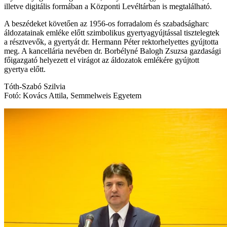
illetve digitális formában a Központi Levéltárban is megtalálható.
A beszédeket követően az 1956-os forradalom és szabadságharc
áldozatainak emléke előtt szimbolikus gyertyagyújtással tisztelegtek
a résztvevők, a gyertyát dr. Hermann Péter rektorhelyettes gyújtotta
meg. A kancellária nevében dr. Borbélyné Balogh Zsuzsa gazdasági
főigazgató helyezett el virágot az áldozatok emlékére gyújtott
gyertya előtt.
Tóth-Szabó Szilvia
Fotó: Kovács Attila, Semmelweis Egyetem