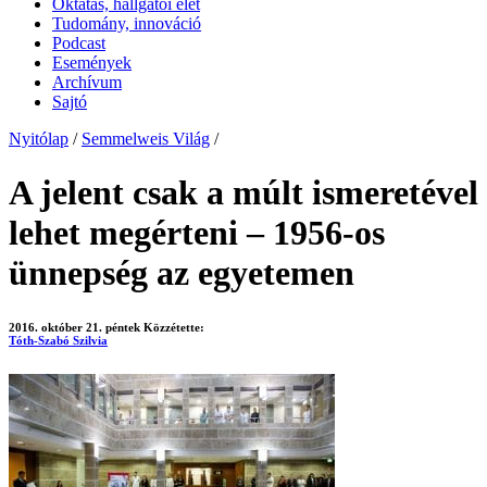
Oktatás, hallgatói élet
Tudomány, innováció
Podcast
Események
Archívum
Sajtó
Nyitólap
/
Semmelweis Világ
/
A jelent csak a múlt ismeretével
lehet megérteni – 1956-os
ünnepség az egyetemen
2016. október 21. péntek
Közzétette:
Tóth-Szabó Szilvia