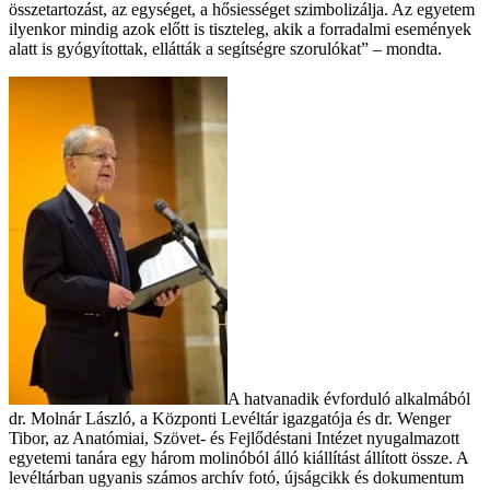
összetartozást, az egységet, a hősiességet szimbolizálja. Az egyetem
ilyenkor mindig azok előtt is tiszteleg, akik a forradalmi események
alatt is gyógyítottak, ellátták a segítségre szorulókat” – mondta.
A hatvanadik évforduló alkalmából
dr. Molnár László, a Központi Levéltár igazgatója és dr. Wenger
Tibor, az Anatómiai, Szövet- és Fejlődéstani Intézet nyugalmazott
egyetemi tanára egy három molinóból álló kiállítást állított össze. A
levéltárban ugyanis számos archív fotó, újságcikk és dokumentum