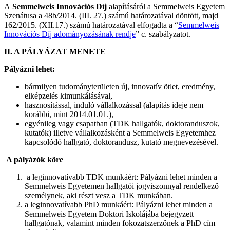
A
Semmelweis Innovációs Díj
alapításáról a Semmelweis Egyetem
Szenátusa a 48b/2014. (III. 27.) számú határozatával döntött, majd
162/2015. (XII.17.) számú határozatával elfogadta a “
Semmelweis
Innovációs Díj adományozásának rendje
” c. szabályzatot.
II. A PÁLYÁZAT MENETE
Pályázni lehet:
bármilyen tudományterületen új, innovatív ötlet, eredmény,
elképzelés kimunkálásával,
hasznosítással, induló vállalkozással (alapítás ideje nem
korábbi, mint 2014.01.01.),
egyénileg vagy csapatban (TDK hallgatók, doktoranduszok,
kutatók) illetve vállalkozásként a Semmelweis Egyetemhez
kapcsolódó hallgató, doktorandusz, kutató megnevezésével.
A pályázók köre
a leginnovatívabb TDK munkáért: Pályázni lehet minden a
Semmelweis Egyetemen hallgatói jogviszonnyal rendelkező
személynek, aki részt vesz a TDK munkában.
a leginnovatívabb PhD munkáért: Pályázni lehet minden a
Semmelweis Egyetem Doktori Iskolájába bejegyzett
hallgatónak, valamint minden fokozatszerzőnek a PhD cím