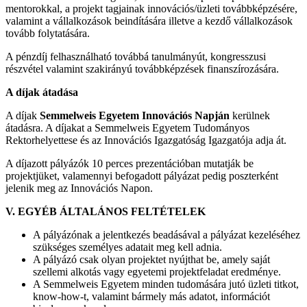
mentorokkal, a projekt tagjainak innovációs/üzleti továbbképzésére,
valamint a vállalkozások beindítására illetve a kezdő vállalkozások
tovább folytatására.
A pénzdíj felhasználható továbbá tanulmányút, kongresszusi
részvétel valamint szakirányú továbbképzések finanszírozására.
A díjak átadása
A díjak
Semmelweis Egyetem Innovációs Napján
kerülnek
átadásra. A díjakat a Semmelweis Egyetem Tudományos
Rektorhelyettese és az Innovációs Igazgatóság Igazgatója adja át.
A díjazott pályázók 10 perces prezentációban mutatják be
projektjüket, valamennyi befogadott pályázat pedig poszterként
jelenik meg az Innovációs Napon.
V. EGYÉB ÁLTALÁNOS FELTÉTELEK
A pályázónak a jelentkezés beadásával a pályázat kezeléséhez
szükséges személyes adatait meg kell adnia.
A pályázó csak olyan projektet nyújthat be, amely saját
szellemi alkotás vagy egyetemi projektfeladat eredménye.
A Semmelweis Egyetem minden tudomására jutó üzleti titkot,
know-how-t, valamint bármely más adatot, információt