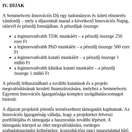
IV. DÍJAK
A Semmelweis Innovációs Díj egy tudományos és üzleti elismerés:
vándordíj – mely a díjazottnál marad a következő Innovációs Napig,
oklevél és pénzdíj formájában. A pénzdíjak összege:
a leginnovatívabb TDK munkáért – a pénzdíj összege 250
ezer Ft
a leginnovatívabb PhD munkáért – a pénzdíj összege 500 ezer
Ft
a leginnovatívabb kutató munkáért – a pénzdíj összege 1
millió Ft
a leginnovatívabb klinikai kutató munkáért – a pénzdíj
összege 1 millió Ft
A pénzdíj felhasználható a további kutatások és a projekt
megvalósításának kezdeti finanszírozására, melyhez a Semmelweis
Egyetem Innovációs Igazgatósága komplex szolgáltatáscsomagot
biztosít.
A díjazott projektek jelentős természetbeni támogatást kaphatnak. Az
Innovációs Igazgatóság vállalja, hogy a projekteket felveszi
portfóliójába és támogatja a hasznosítás további lépéseit. A
támogatás kiterjed az ötlet megvalósítására, esetleges
szabadalmaztatási költségekre, konzultációra piaci tapasztalattal bíró