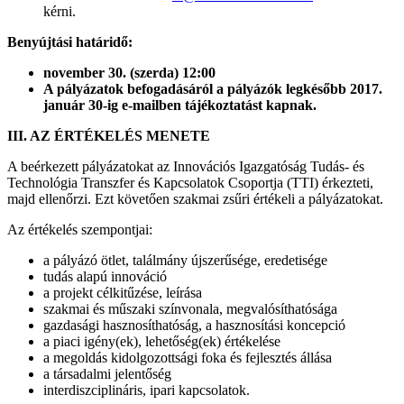
kérni.
Benyújtási határidő:
november 30. (szerda) 12:00
A pályázatok befogadásáról a pályázók legkésőbb 2017.
január 30-ig e-mailben tájékoztatást kapnak.
III. AZ ÉRTÉKELÉS MENETE
A beérkezett pályázatokat az Innovációs Igazgatóság Tudás- és
Technológia Transzfer és Kapcsolatok Csoportja (TTI) érkezteti,
majd ellenőrzi. Ezt követően szakmai zsűri értékeli a pályázatokat.
Az értékelés szempontjai:
a pályázó ötlet, találmány újszerűsége, eredetisége
tudás alapú innováció
a projekt célkitűzése, leírása
szakmai és műszaki színvonala, megvalósíthatósága
gazdasági hasznosíthatóság, a hasznosítási koncepció
a piaci igény(ek), lehetőség(ek) értékelése
a megoldás kidolgozottsági foka és fejlesztés állása
a társadalmi jelentőség
interdiszciplináris, ipari kapcsolatok.