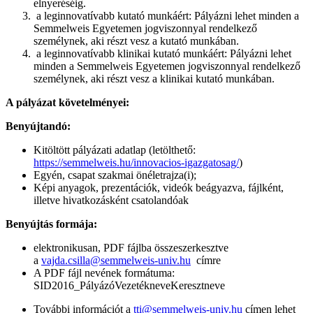
elnyeréséig.
a leginnovatívabb kutató munkáért: Pályázni lehet minden a
Semmelweis Egyetemen jogviszonnyal rendelkező
személynek, aki részt vesz a kutató munkában.
a leginnovatívabb klinikai kutató munkáért: Pályázni lehet
minden a Semmelweis Egyetemen jogviszonnyal rendelkező
személynek, aki részt vesz a klinikai kutató munkában.
A pályázat követelményei:
Benyújtandó:
Kitöltött pályázati adatlap (letölthető:
https://semmelweis.hu/innovacios-igazgatosag/
)
Egyén, csapat szakmai önéletrajza(i);
Képi anyagok, prezentációk, videók beágyazva, fájlként,
illetve hivatkozásként csatolandóak
Benyújtás formája:
elektronikusan, PDF fájlba összeszerkesztve
a
vajda.csilla@semmelweis-univ.hu
címre
A PDF fájl nevének formátuma:
SID2016_PályázóVezetékneveKeresztneve
További információt a
tti@semmelweis-univ.hu
címen lehet