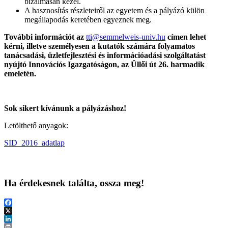
bizalmasan kezel.
A hasznosítás részleteiről az egyetem és a pályázó külön
megállapodás keretében egyeznek meg.
További információt az
tti@semmelweis-univ.hu
címen lehet
kérni, illetve személyesen a kutatók számára folyamatos
tanácsadási, üzletfejlesztési és információadási szolgáltatást
nyújtó Innovációs Igazgatóságon, az Üllői út 26. harmadik
emeletén.
Sok sikert kívánunk a pályázáshoz!
Letölthető anyagok:
SID_2016_adatlap
Ha érdekesnek találta, ossza meg!
Facebook
X
LinkedIn