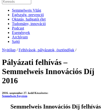
Semmelweis Világ
Egészség, prevenció
Oktatás, hallgatói élet
Tudomány, innováció
Podcast
Események
Archívum
Sajtó
Nyitólap
/
Felhívások, pályázatok, ösztöndíjak
/
Pályázati felhívás –
Semmelweis Innovációs Díj
2016
2016. szeptember 27. kedd
Közzétette:
Semmelweis Egyetem
Semmelweis Innovációs Díj felhívás