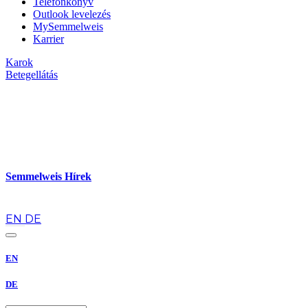
Telefonkönyv
Outlook levelezés
MySemmelweis
Karrier
Karok
Betegellátás
Semmelweis Hírek
hu
EN
DE
EN
DE