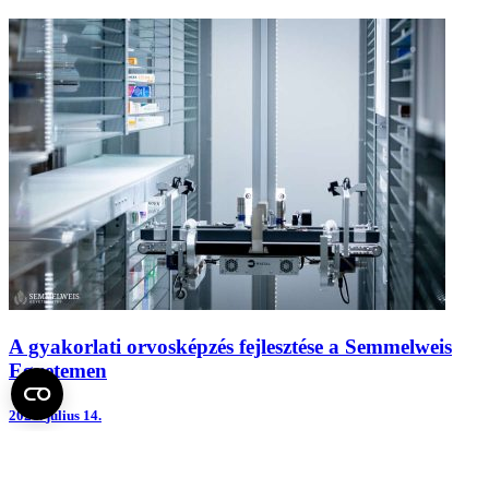
A gyakorlati orvosképzés fejlesztése a Semmelweis
Egyetemen
2026.
július 14.