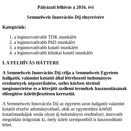
Pályázati felhívás a 2016. évi
Semmelweis Innovációs Díj elnyerésére
Kategóriák:
a leginnovatívabb TDK munkáért
a leginnovatívabb PhD munkáért
a leginnovatívabb kutató munkáért
a leginnovatívabb klinikai kutató munkáért
I. A FELHÍVÁS HÁTTERE
A Semmelweis Innovációs Díj célja a Semmelweis Egyetem
hallgatói, valamint kutatói által létrehozott tudományos
eredmények népszerűsítése, széles körben történő
megismertetése és a létrejött szellemi termékek hasznosításának
elősegítése üzletfejlesztésen keresztül.
A Semmelweis Innovációs Díj az egyetem azon hallgatói valamint
kutatói részére adományozható, akik az egyetemhez kötődő
kutatómunkájuk során olyan új tudományos eredményt, innovatív
megoldást dolgoztak ki, mely üzleti szempontból is hasznosítható
lehet.