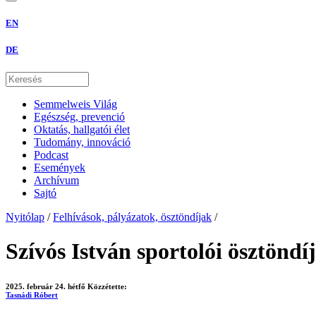
EN
DE
Semmelweis Világ
Egészség, prevenció
Oktatás, hallgatói élet
Tudomány, innováció
Podcast
Események
Archívum
Sajtó
Nyitólap
/
Felhívások, pályázatok, ösztöndíjak
/
Szívós István sportolói ösztöndíj
2025. február 24. hétfő
Közzétette:
Tasnádi Róbert