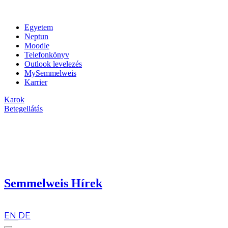
Egyetem
Neptun
Moodle
Telefonkönyv
Outlook levelezés
MySemmelweis
Karrier
Karok
Betegellátás
Semmelweis Hírek
hu
EN
DE