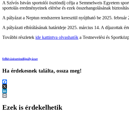
A Szívós István sportolói ösztöndíj célja a Semmelweis Egyetem sport
sportolás eredményeinek elérése és ezek összehangolásának biztosítás
A pályázat a Neptun rendszeren keresztül nyújtható be 2025. február 2
A pályázati elbírálásának határideje 2025. március 14. A díjazottak ér
További részletek
ide kattintva olvashatók
a Testnevelési és Sportközp
felhívás
ösztöndíj
pályázat
Ha érdekesnek találta, ossza meg!
Facebook
X
LinkedIn
Print
Ezek is érdekelhetik