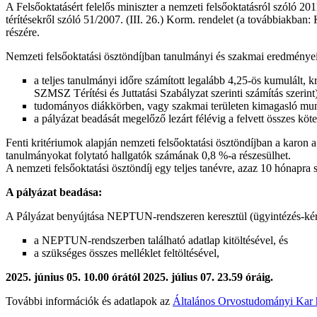
A Felsőoktatásért felelős miniszter a nemzeti felsőoktatásról szóló 201
térítésekről szóló 51/2007. (III. 26.) Korm. rendelet (a továbbiakban
részére.
Nemzeti felsőoktatási ösztöndíjban tanulmányi és szakmai eredményei
a teljes tanulmányi időre számított legalább 4,25-ös kumulált,
SZMSZ Térítési és Juttatási Szabályzat szerinti számítás szerint),
tudományos diákkörben, vagy szakmai területen kimagasló mun
a pályázat beadását megelőző lezárt félévig a felvett összes kötel
Fenti kritériumok alapján nemzeti felsőoktatási ösztöndíjban a karon a 2
tanulmányokat folytató hallgatók számának 0,8 %-a részesülhet.
A nemzeti felsőoktatási ösztöndíj egy teljes tanévre, azaz 10 hónapra 
A pályázat beadása:
A Pályázat benyújtása NEPTUN-rendszeren keresztül (ügyintézés-kér
a NEPTUN-rendszerben található adatlap kitöltésével, és
a szükséges összes melléklet feltöltésével,
2025. június 05. 10.00 órától 2025. július 07. 23.59 óráig.
További információk és adatlapok az
Általános Orvostudományi Kar h