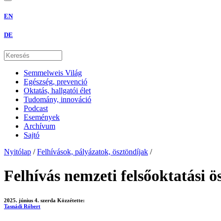
EN
DE
Semmelweis Világ
Egészség, prevenció
Oktatás, hallgatói élet
Tudomány, innováció
Podcast
Események
Archívum
Sajtó
Nyitólap
/
Felhívások, pályázatok, ösztöndíjak
/
Felhívás nemzeti felsőoktatási ö
2025. június 4. szerda
Közzétette:
Tasnádi Róbert