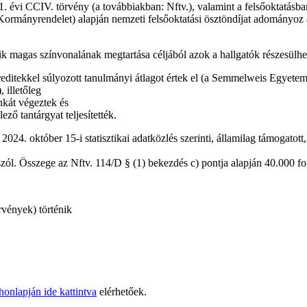
1. évi CCIV. törvény (a továbbiakban: Nftv.), valamint a felsőoktatásban
: Kormányrendelet) alapján nemzeti felsőoktatási ösztöndíjat adományoz 
k magas színvonalának megtartása céljából azok a hallgatók részesülhe
 kreditekkel súlyozott tanulmányi átlagot értek el (a Semmelweis Egyet
 illetőleg
kát végeztek és
ező tantárgyat teljesítették.
024. október 15-i statisztikai adatközlés szerinti, államilag támogatott,
szól. Összege az Nftv. 114/D § (1) bekezdés c) pontja alapján 40.000 fo
vények) történik
onlapján ide kattintva
elérhetőek.