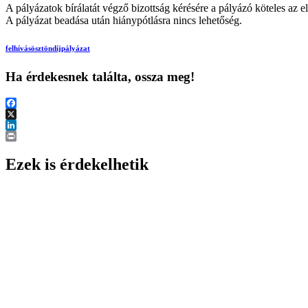
A pályázatok bírálatát végző bizottság kérésére a pályázó köteles az e
A pályázat beadása után hiánypótlásra nincs lehetőség.
felhívás
ösztöndíj
pályázat
Ha érdekesnek találta, ossza meg!
Facebook
X
LinkedIn
Print
Ezek is érdekelhetik