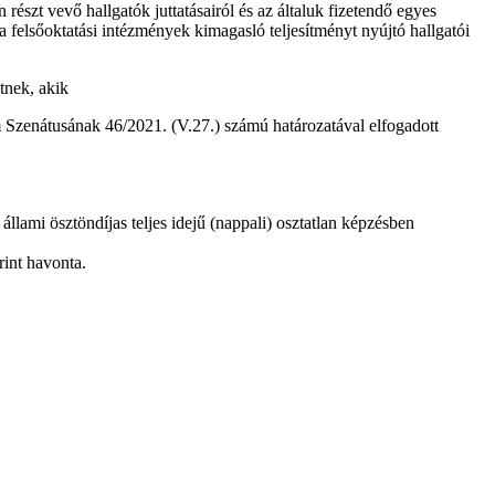
 részt vevő hallgatók juttatásairól és az általuk fizetendő egyes
a felsőoktatási intézmények kimagasló teljesítményt nyújtó hallgatói
tnek, akik
em Szenátusának 46/2021. (V.27.) számú határozatával elfogadott
 állami ösztöndíjas teljes idejű (nappali) osztatlan képzésben
rint havonta.