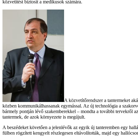
közvetítést biztosít a medikusok számára.
A közvetítőrendszer a tantermeket akár
közben kommunikálhassanak egymással. Az új technológia a szakorvoské
bármely pontján lévő szakemberekkel – mondta a további tervekről az i
tantermek, de azok környezete is megújult.
A beszédeket követően a jelenlévők az egyik új tanteremben egy hallás
fülben rögzített kengyelt részlegesen eltávolították, majd egy hallócsont