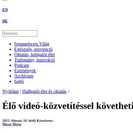
EN
DE
Semmelweis Világ
Egészség, prevenció
Oktatás, hallgatói élet
Tudomány, innováció
Podcast
Események
Archívum
Sajtó
Nyitólap
/
Hallgatói élet és oktatás
/
Élő videó-közvetítéssel követhe
2015. február 16. hétfő
Közzétette:
Mozer Mária