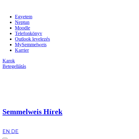
Egyetem
Neptun
Moodle
Telefonkönyv
Outlook levelezés
MySemmelweis
Karrier
Karok
Betegellátás
Semmelweis Hírek
hu
EN
DE