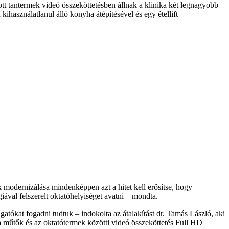
tott tantermek videó összeköttetésben állnak a klinika két legnagyobb
használatlanul álló konyha átépítésével és egy étellift
 modernizálása mindenképpen azt a hitet kell erősítse, hogy
iával felszerelt oktatóhelyiséget avatni – mondta.
atókat fogadni tudtuk – indokolta az átalakítást dr. Tamás László, aki
a: a műtők és az oktatótermek közötti videó összeköttetés Full HD