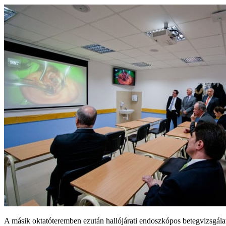
A másik oktatóteremben ezután hallójárati endoszkópos betegvizsgál