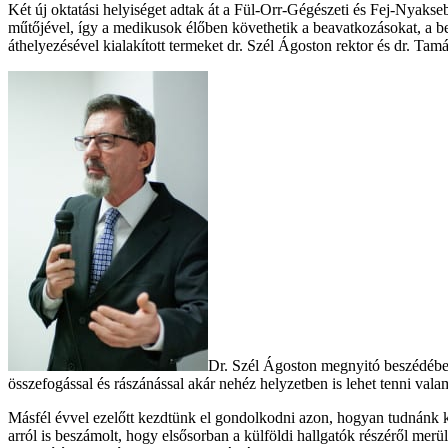
Két új oktatási helyiséget adtak át a Fül-Orr-Gégészeti és Fej-Nyakseb
műtőjével, így a medikusok élőben követhetik a beavatkozásokat, a bet
áthelyezésével kialakított termeket dr. Szél Ágoston rektor és dr. Tamá
Dr. Szél Ágoston megnyitó beszédében 
összefogással és rászánással akár nehéz helyzetben is lehet tenni val
Másfél évvel ezelőtt kezdtünk el gondolkodni azon, hogyan tudnánk kor
arról is beszámolt, hogy elsősorban a külföldi hallgatók részéről merül