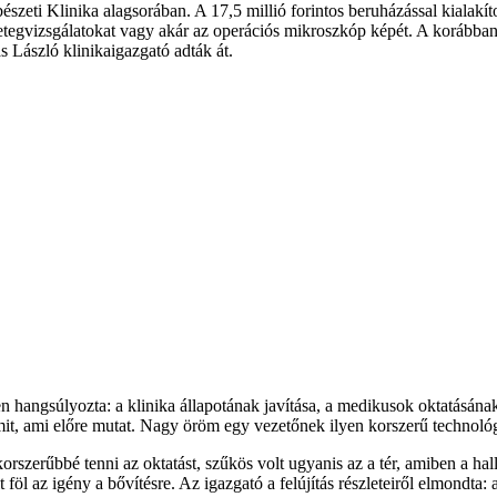
észeti Klinika alagsorában. A 17,5 millió forintos beruházással kialakí
egvizsgálatokat vagy akár az operációs mikroszkóp képét. A korábban ki
s László klinikaigazgató adták át.
hangsúlyozta: a klinika állapotának javítása, a medikusok oktatásának
amit, ami előre mutat. Nagy öröm egy vezetőnek ilyen korszerű technológ
szerűbbé tenni az oktatást, szűkös volt ugyanis az a tér, amiben a hallg
t föl az igény a bővítésre. Az igazgató a felújítás részleteiről elmondt