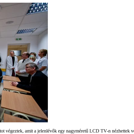
atot végeztek, amit a jelenlévők egy nagyméretű LCD TV-n nézhettek v