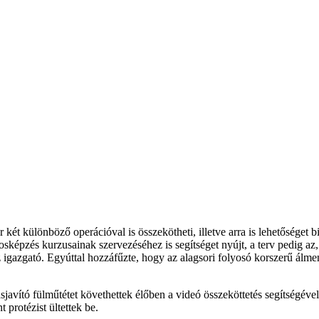
 két különböző operációval is összekötheti, illetve arra is lehetőséget 
pzés kurzusainak szervezéséhez is segítséget nyújt, a terv pedig az, 
gazgató. Egyúttal hozzáfűzte, hogy az alagsori folyosó korszerű álmenn
javító fülműtétet követhettek élőben a videó összeköttetés segítségével
 protézist ültettek be.