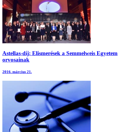
Astellas-díj: Elismerések a Semmelweis Egyetem
orvosainak
2016.
március 21.