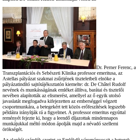
Dr. Perner Ferenc, a
Transzplantációs és Sebészeti Klinika professor emeritusa, az
Astellas pályázat szakmai zsűrijének tiszteletbeli elnöke a
pályázatindító sajtótájékoztatón kiemelte: dr. De Châtel Rudolf
nevének és munkásságának emléket állítva, barátai és tisztelői
nevében alapították az elismerést, amellyel az ő egyik utolsó
javaslatát megfogadva kifejezetten az emberséggel végzett
csoportmunkára, a betegekért tett közös erőfeszítések legszebb
példáira irányítják rá a figyelmet. A professor emeritus egyúttal
reményét fejezte ki, hogy a leendő díjazottak mindennapos
munkájukkal méltó módon ápolják majd a névadó szellemi
örökségét.
Az alapítói szándék szerint az Emlékdíj várományosait a betegek