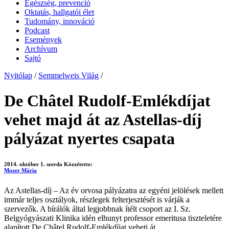
Egészség, prevenció
Oktatás, hallgatói élet
Tudomány, innováció
Podcast
Események
Archívum
Sajtó
Nyitólap
/
Semmelweis Világ
/
De Châtel Rudolf-Emlékdíjat
vehet majd át az Astellas-díj
pályázat nyertes csapata
2014. október 1. szerda
Közzétette:
Mozer Mária
Az Astellas-díj – Az év orvosa pályázatra az egyéni jelölések mellett
immár teljes osztályok, részlegek felterjesztését is várják a
szervezők. A bírálók által legjobbnak ítélt csoport az I. Sz.
Belgyógyászati Klinika idén elhunyt professor emeritusa tiszteletére
alapított De Châtel Rudolf-Emlékdíjat veheti át.