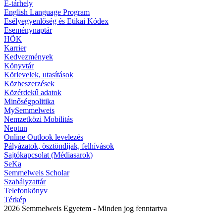
E-tárhely
English Language Program
Esélyegyenlőség és Etikai Kódex
Eseménynaptár
HÖK
Karrier
Kedvezmények
Könyvtár
Körlevelek, utasítások
Közbeszerzések
Közérdekű adatok
Minőségpolitika
MySemmelweis
Nemzetközi Mobilitás
Neptun
Online Outlook levelezés
Pályázatok, ösztöndíjak, felhívások
Sajtókapcsolat (Médiasarok)
SeKa
Semmelweis Scholar
Szabályzattár
Telefonkönyv
Térkép
2026 Semmelweis Egyetem - Minden jog fenntartva