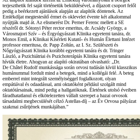
terjeszthetik fel saját történetük beküldésével, a díjazott csoport felől
pedig a beérkezett ajánlások alapján az alapítók döntenek. Az
Emlékdíjat megtestesítő érmet és oklevelet évente két alkalommal
nyújtják majd át. Az elismerést Dr. Perner Ferenc mellett a SE
részéről dr. Sótonyi Péter rector emeritus, dr. Acsády György, a
Városmajori Szív – és Érgyógyászati Klinika egyetemi tanára, dr.
Monos Emil, a Klinikai Kísérleti Kutató- és Humán Élettani Intézet
professor emeritusa, dr. Papp Zoltán, az I. Sz. Szülészeti és
Nőgyógyászati Klinika korábbi egyetemi tanára és dr. Tringer
László, a Pszichiátriai és Pszichoterápiás Klinika egyetemi tanára
hívták életre. Ahogyan az alapító okiratában olvasható: „Dr.
De Châtel Rudolf munkássága során orvosi tudásán kívül klasszikus
humánummal fordult mind a betegek, mind a kollégái felé. A beteg
emberrel mint integrált személyiséggel foglalkozott, olyan
empátiával és odaadással, ami oktatóként például szolgált mind
oktatótársainak, mind pedig a hallgatóknak. Életének utolsó éveiben
fáradhatatlanul és elkötelezetten vállalt szerepet a hazai orvosok
társadalmi megbecsülését célzó Astellas-díj – az Év Orvosa pályázat
szakmai zsűrijének munkájában.”