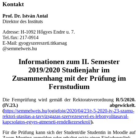
Kontakt
Prof
. Dr. István Antal
Direktor des Instituts
Adresse: H-1092 Hőgyes Endre u. 7.
Tel./fax: 217-0914
E-Mail: gyogyszereszeti.titkarsag
@semmelweis.hu
Informationen zum II. Semester
2019/2020 Studienjahr im
Zusammenhang mit der Prüfung im
Fernstudium
Die Fernprüfung wird gemäß der Rektoratsverordnung
R/5/2020.
(IV.23.)
abgewickelt.
(
https://semmelweis.hu/jogigfoig/2020/04/23/r-5-2020-iv-23-szamu-
rektori-utasitas-a-tavvizsgazas-szervezesevel-es-lebonyolitasaval-
kapcsolatos-egyes-atmeneti-rendelkezesekrol/
).
Für die Prüfung kann sich der Student/die Studentin in Moodle auf
Zoom-Meeting anmelden oder erhaltet er/sie einen Einladungslink.