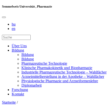
Semmelweis Universität , Pharmazie
hu
en
Über Uns
Bildung
Bildung
Bildung
Pharmazeutische Technologie
Klinische Pharmakokinetik und Biopharmazie
Industrielle Pharmazeutische Technologie – Wahlfächer
Arzneimittelherstellung in der Apotheke – Wahlfächer
Physiologische Pharmazie und Arzneiformenlehre
Diplomarbeit
Forschung
Kontakt
Startseite
/