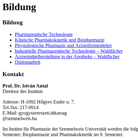
Bildung
Bildung
Pharmazeutische Technologie
Klinische Pharmakokinetik und Biopharmazie
Physiologische Pharmazie und Arzneiformenlehre
Industrielle Pharmazeutische Technologie – Wahlfächer
Arzneimittelherstellung in der Apotheke – Wahlfächer
Diplomarbeit
Kontakt
Prof
. Dr. István Antal
Direktor des Instituts
Adresse: H-1092 Hőgyes Endre u. 7.
Tel./fax: 217-0914
E-Mail: gyogyszereszeti.titkarsag
@semmelweis.hu
Im Institut für Pharmazie der Semmelweis Universität werden die folg
Semester; Biopharmazie und Pharmakokinetik im 9. Semester.