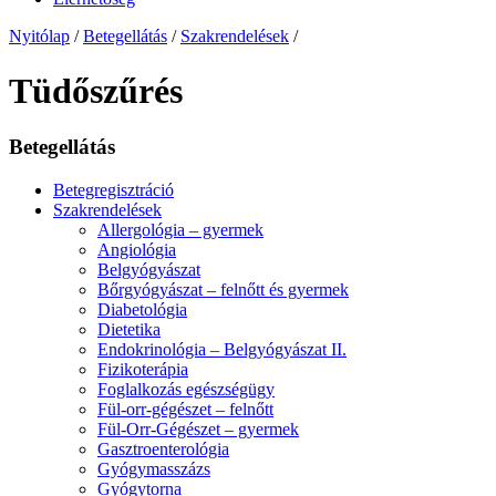
Nyitólap
/
Betegellátás
/
Szakrendelések
/
Tüdőszűrés
Betegellátás
Betegregisztráció
Szakrendelések
Allergológia – gyermek
Angiológia
Belgyógyászat
Bőrgyógyászat – felnőtt és gyermek
Diabetológia
Dietetika
Endokrinológia – Belgyógyászat II.
Fizikoterápia
Foglalkozás egészségügy
Fül-orr-gégészet – felnőtt
Fül-Orr-Gégészet – gyermek
Gasztroenterológia
Gyógymasszázs
Gyógytorna