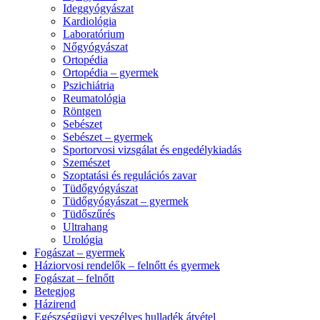
Ideggyógyászat
Kardiológia
Laboratórium
Nőgyógyászat
Ortopédia
Ortopédia – gyermek
Pszichiátria
Reumatológia
Röntgen
Sebészet
Sebészet – gyermek
Sportorvosi vizsgálat és engedélykiadás
Szemészet
Szoptatási és regulációs zavar
Tüdőgyógyászat
Tüdőgyógyászat – gyermek
Tüdőszűrés
Ultrahang
Urológia
Fogászat – gyermek
Háziorvosi rendelők – felnőtt és gyermek
Fogászat – felnőtt
Betegjog
Házirend
Egészségügyi veszélyes hulladék átvétel