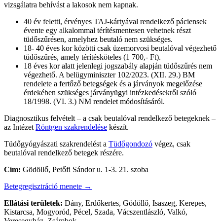
vizsgálatra behívást a lakosok nem kapnak.
40 év feletti, érvényes TAJ-kártyával rendelkező páciensek
évente egy alkalommal térítésmentesen vehetnek részt
tüdőszűrésen, amelyhez beutaló nem szükséges.
18- 40 éves kor közötti csak üzemorvosi beutalóval végezhető
tüdőszűrés, amely térítésköteles (1 700,- Ft).
18 éves kor alatt jelenlegi jogszabály alapján tüdőszűrés nem
végezhető. A belügyminiszter 102/2023. (XII. 29.) BM
rendelete a fertőző betegségek és a járványok megelőzése
érdekében szükséges járványügyi intézkedésekről szóló
18/1998. (VI. 3.) NM rendelet módosításáról.
Diagnosztikus felvételt – a csak beutalóval rendelkező betegeknek –
az Intézet
Röntgen szakrendelése
készít.
Tüdőgyógyászati szakrendelést a
Tüdőgondozó
végez, csak
beutalóval rendelkező betegek részére.
Cím:
Gödöllő, Petőfi Sándor u. 1-3. 21. szoba
Betegregisztráció menete →
Ellátási területek:
Dány, Erdőkertes, Gödöllő, Isaszeg, Kerepes,
Kistarcsa, Mogyoród, Pécel, Szada, Vácszentlászló, Valkó,
Veresegyház, Zsámbok