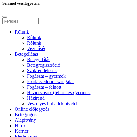
Semmelweis Egyetem
Rólunk
Rólunk
Rólunk
Vezetőség
Betegellátás
Betegellátás
Betegregisztráció
Szakrendelések
Fogászat – gyermek
Iskola-védőnői szolgálat
Fogászat – felnőtt
Háziorvosok (felnőtt és gyermek)
Házirend
Veszélyes hulladék átvétel
Online előjegyzés
Betegjogok
Alapítvány
Hírek
Karrier
Elérhetőség