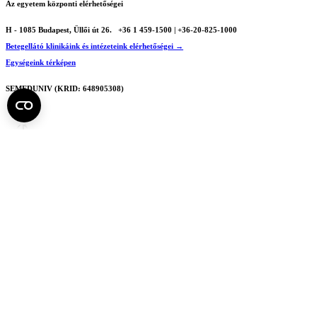
Az egyetem központi elérhetőségei
H - 1085 Budapest, Üllői út 26.
+36 1 459-1500 | +36-20-825-1000
Betegellátó klinikáink és intézeteink elérhetőségei →
Egységeink térképen
SEMEDUNIV (KRID: 648905308)