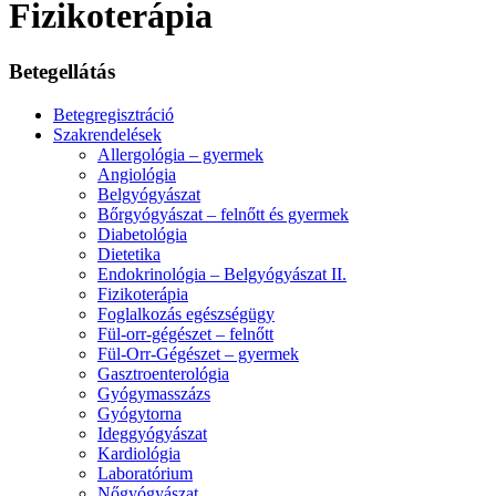
Fizikoterápia
Betegellátás
Betegregisztráció
Szakrendelések
Allergológia – gyermek
Angiológia
Belgyógyászat
Bőrgyógyászat – felnőtt és gyermek
Diabetológia
Dietetika
Endokrinológia – Belgyógyászat II.
Fizikoterápia
Foglalkozás egészségügy
Fül-orr-gégészet – felnőtt
Fül-Orr-Gégészet – gyermek
Gasztroenterológia
Gyógymasszázs
Gyógytorna
Ideggyógyászat
Kardiológia
Laboratórium
Nőgyógyászat