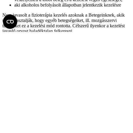
aki alkoholos befolyásolt állapotban jelentkezik kezelésre
Nem javasolt a fizioterápia kezelés azoknak a Betegeinknek, akik
úgy tapasztalják, hogy egyéb betegségeiket, ill. mozgásszervi
tüneteiket ez a kezelési mód rontotta. Célszerű ilyenkor a kezelést
javasló orvost haladéktalan felkeresni.
Kérjük, saját- és Betegtársaik érdekében a fentiekben leírtak szíves
tudomásul vételét és betartását. Mielőbbi gyógyulást kívánunk!
Fel az oldal tetejére
Semmelweis Egyetem
Kutató-Elitegyetem
Az egyetem központi elérhetőségei
H - 1085 Budapest, Üllői út 26.
+36 1 459-1500 | +36-20-825-1000
Betegellátó klinikáink és intézeteink elérhetőségei →
Egységeink térképen
SEMEDUNIV (KRID: 648905308)