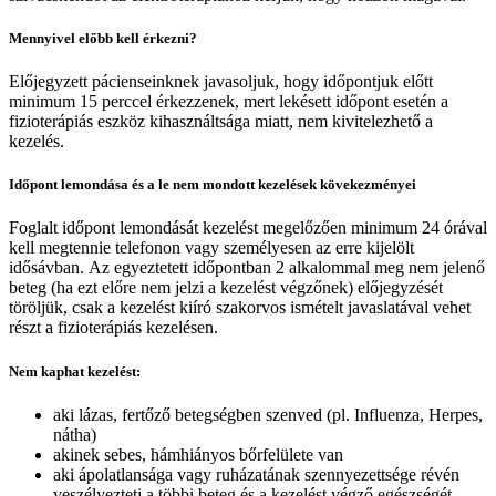
Mennyivel előbb kell érkezni?
Előjegyzett pácienseinknek javasoljuk, hogy időpontjuk előtt
minimum 15 perccel érkezzenek, mert lekésett időpont esetén a
fizioterápiás eszköz kihasználtsága miatt, nem kivitelezhető a
kezelés.
Időpont lemondása és a le nem mondott kezelések kövekezményei
Foglalt időpont lemondását kezelést megelőzően minimum 24 órával
kell megtennie telefonon vagy személyesen az erre kijelölt
idősávban. Az egyeztetett időpontban 2 alkalommal meg nem jelenő
beteg (ha ezt előre nem jelzi a kezelést végzőnek) előjegyzését
töröljük, csak a kezelést kiíró szakorvos ismételt javaslatával vehet
részt a fizioterápiás kezelésen.
Nem kaphat kezelést:
aki lázas, fertőző betegségben szenved (pl. Influenza, Herpes,
nátha)
akinek sebes, hámhiányos bőrfelülete van
aki ápolatlansága vagy ruházatának szennyezettsége révén
veszélyezteti a többi beteg és a kezelést végző egészségét,