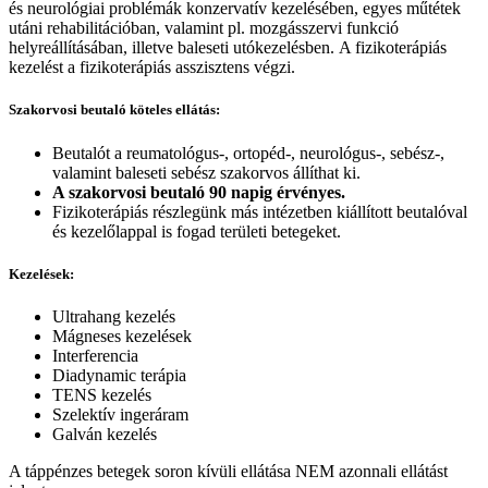
és neurológiai problémák konzervatív kezelésében, egyes műtétek
utáni rehabilitációban, valamint pl. mozgásszervi funkció
helyreállításában, illetve baleseti utókezelésben.
A fizikoterápiás
kezelést a fizikoterápiás asszisztens végzi.
Szakorvosi beutaló köteles ellátás:
Beutalót a reumatológus-, ortopéd-, neurológus-, sebész-,
valamint baleseti sebész szakorvos állíthat ki.
A szakorvosi beutaló 90 napig érvényes.
Fizikoterápiás részlegünk más intézetben kiállított beutalóval
és kezelőlappal is fogad területi betegeket.
Kezelések:
Ultrahang kezelés
Mágneses kezelések
Interferencia
Diadynamic terápia
TENS kezelés
Szelektív ingeráram
Galván kezelés
A táppénzes betegek soron kívüli ellátása NEM azonnali ellátást