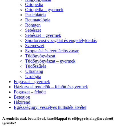
Ortopédia
Ortopédia – gyermek
Pszichiátria
Reumatológia
Röntgen
Sebészet
Sebészet – gyermek
Sportorvosi vizsgálat és engedélykiadás
Szemészet
Szoptatási és regulációs zavar
Tüdőgyógyászat
Tüdőgyógyászat – gyermek
Tüdőszűrés
Ultrahang
Urológia
Fogászat – gyermek
Háziorvosi rendelők – felnőtt és gyermek
Fogászat – felnőtt
Betegjog
Házirend
Egészségügyi veszélyes hulladék átvétel
A rendelés csak beutalóval, kezelőlappal és előjegyzés alapján vehető
igénybe!