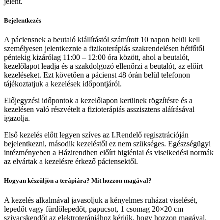
jelent.
Bejelentkezés
A páciensnek a beutaló kiállítástól számított 10 napon belül kell
személyesen jelentkeznie a fizikoterápiás szakrendelésen hétfőtől
péntekig kizárólag 11:00 – 12:00 óra között, ahol a beutalót,
kezelőlapot leadja és a szakdolgozó ellenőrzi a beutalót, az előírt
kezeléseket. Ezt követően a pácienst 48 órán belül telefonon
tájékoztatjuk a kezelések időpontjáról.
Előjegyzési időpontok a kezelőlapon kerülnek rögzítésre és a
kezelésen való részvételt a fizioterápiás asszisztens aláírásával
igazolja.
Első kezelés előtt legyen szíves az I.Rendelő regisztrációján
bejelentkezni, második kezeléstől ez nem szükséges. Egészségügyi
intézményeben a Házirendben előírt higiéniai és viselkedési normák
az elvártak a kezelésre érkező páciensektől.
Hogyan készüljön a terápiára? Mit hozzon magával?
A kezelés alkalmával javasoljuk a kényelmes ruházat viselését,
lepedőt vagy fürdőlepedőt, papucsot, 1 csomag 20×20 cm
szivacskendőt az elektroterápiához kérjük, hogy hozzon magával.