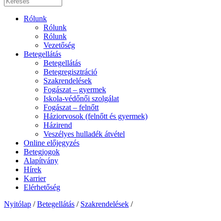
Rólunk
Rólunk
Rólunk
Vezetőség
Betegellátás
Betegellátás
Betegregisztráció
Szakrendelések
Fogászat – gyermek
Iskola-védőnői szolgálat
Fogászat – felnőtt
Háziorvosok (felnőtt és gyermek)
Házirend
Veszélyes hulladék átvétel
Online előjegyzés
Betegjogok
Alapítvány
Hírek
Karrier
Elérhetőség
Nyitólap
/
Betegellátás
/
Szakrendelések
/