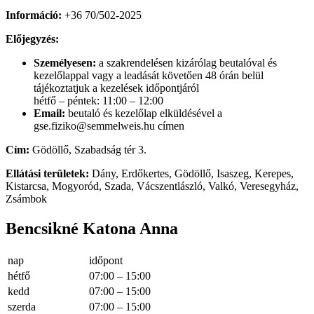
Információ:
+36 70/502-2025
Előjegyzés:
Személyesen:
a szakrendelésen kizárólag beutalóval és
kezelőlappal vagy a leadását követően 48 órán belül
tájékoztatjuk a kezelések időpontjáról
hétfő – péntek: 11:00 – 12:00
Email:
beutaló és kezelőlap elküldésével a
gse.fiziko@semmelweis.hu címen
Cím:
Gödöllő, Szabadság tér 3.
Ellátási területek:
Dány, Erdőkertes, Gödöllő, Isaszeg, Kerepes,
Kistarcsa, Mogyoród, Szada, Vácszentlászló, Valkó, Veresegyház,
Zsámbok
Bencsikné Katona Anna
nap
időpont
hétfő
07:00 – 15:00
kedd
07:00 – 15:00
szerda
07:00 – 15:00