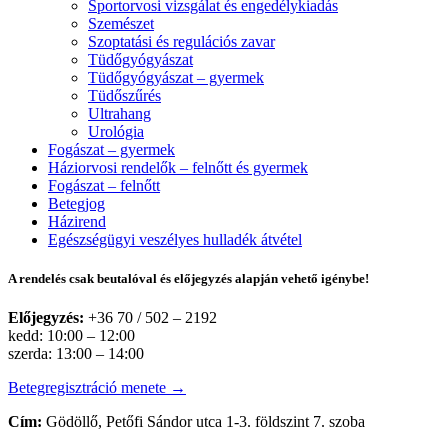
Sportorvosi vizsgálat és engedélykiadás
Szemészet
Szoptatási és regulációs zavar
Tüdőgyógyászat
Tüdőgyógyászat – gyermek
Tüdőszűrés
Ultrahang
Urológia
Fogászat – gyermek
Háziorvosi rendelők – felnőtt és gyermek
Fogászat – felnőtt
Betegjog
Házirend
Egészségügyi veszélyes hulladék átvétel
A rendelés csak beutalóval és előjegyzés alapján vehető igénybe!
Előjegyzés:
+36 70 / 502 – 2192
kedd: 10:00 – 12:00
szerda: 13:00 – 14:00
Betegregisztráció menete →
Cím:
Gödöllő, Petőfi Sándor utca 1-3. földszint 7. szoba