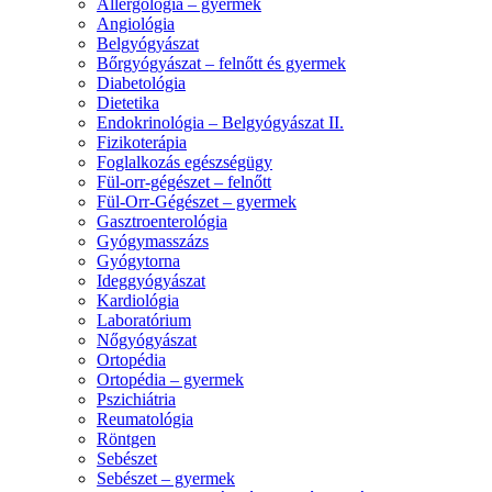
Allergológia – gyermek
Angiológia
Belgyógyászat
Bőrgyógyászat – felnőtt és gyermek
Diabetológia
Dietetika
Endokrinológia – Belgyógyászat II.
Fizikoterápia
Foglalkozás egészségügy
Fül-orr-gégészet – felnőtt
Fül-Orr-Gégészet – gyermek
Gasztroenterológia
Gyógymasszázs
Gyógytorna
Ideggyógyászat
Kardiológia
Laboratórium
Nőgyógyászat
Ortopédia
Ortopédia – gyermek
Pszichiátria
Reumatológia
Röntgen
Sebészet
Sebészet – gyermek