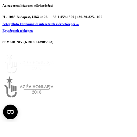
Az egyetem központi elérhetőségei
H - 1085 Budapest, Üllői út 26.
+36 1 459-1500 | +36-20-825-1000
Betegellátó klinikáink és intézeteink elérhetőségei →
Egységeink térképen
SEMEDUNIV (KRID: 648905308)