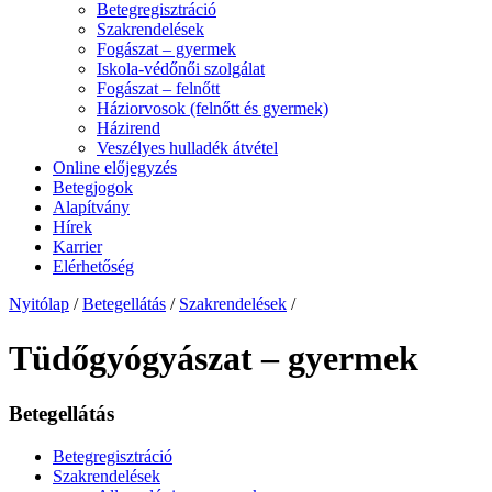
Betegregisztráció
Szakrendelések
Fogászat – gyermek
Iskola-védőnői szolgálat
Fogászat – felnőtt
Háziorvosok (felnőtt és gyermek)
Házirend
Veszélyes hulladék átvétel
Online előjegyzés
Betegjogok
Alapítvány
Hírek
Karrier
Elérhetőség
Nyitólap
/
Betegellátás
/
Szakrendelések
/
Tüdőgyógyászat – gyermek
Betegellátás
Betegregisztráció
Szakrendelések