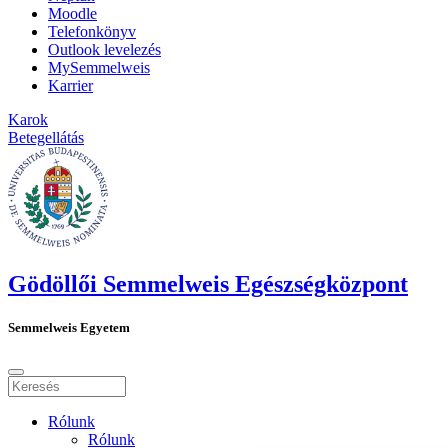
Moodle
Telefonkönyv
Outlook levelezés
MySemmelweis
Karrier
Karok
Betegellátás
Gödöllői Semmelweis Egészségközpont
Semmelweis Egyetem
Rólunk
Rólunk