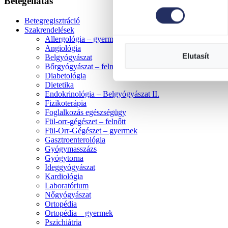
Betegellátás
Betegregisztráció
Szakrendelések
Allergológia – gyermek
Angiológia
Elutasít
Belgyógyászat
Bőrgyógyászat – felnőtt és gyermek
Diabetológia
Dietetika
Endokrinológia – Belgyógyászat II.
Fizikoterápia
Foglalkozás egészségügy
Fül-orr-gégészet – felnőtt
Fül-Orr-Gégészet – gyermek
Gasztroenterológia
Gyógymasszázs
Gyógytorna
Ideggyógyászat
Kardiológia
Laboratórium
Nőgyógyászat
Ortopédia
Ortopédia – gyermek
Pszichiátria