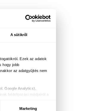
A sütikről
átogatókról. Ezek az adatok
s hogy jobb
yanakkor az adatgyűjtés nem
l. Google Analytics),
nak feldolgozási módjairól a
 visszavonhatja a
Marketing