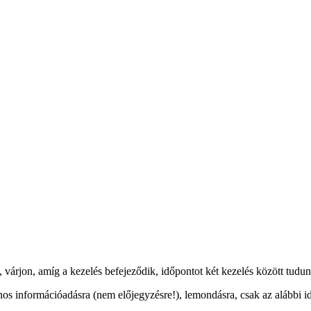
 várjon, amíg a kezelés befejeződik, időpontot két kezelés között tudun
os információadásra (nem előjegyzésre!), lemondásra, csak az alábbi i