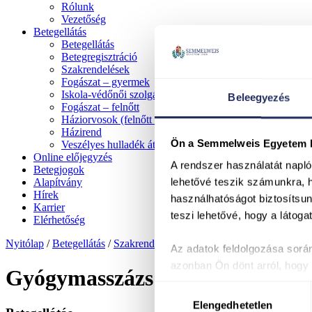
Rólunk
Vezetőség
Betegellátás
Betegellátás
Betegregisztráció
Szakrendelések
Fogászat – gyermek
Iskola-védőnői szolgálat
Beleegyezés
Fogászat – felnőtt
Háziorvosok (felnőtt és gyermek)
Házirend
Ön a Semmelweis Egyetem ho
Veszélyes hulladék átvétel
Online előjegyzés
A rendszer használatát napl
Betegjogok
lehetővé teszik számunkra, 
Alapítvány
Hírek
használhatóságot biztosítsun
Karrier
teszi lehetővé, hogy a láto
Elérhetőség
Nyitólap
/
Betegellátás
/
Szakrendelések
/
Az adatok feldolgozása során
azonban Ön dönt arról, hogy k
Gyógymasszázs
Sütik fülön és adja meg pref
Hozzájárulás
Sütinyilatkozathoz való hozzá
Elengedhetetlen
kiválasztása