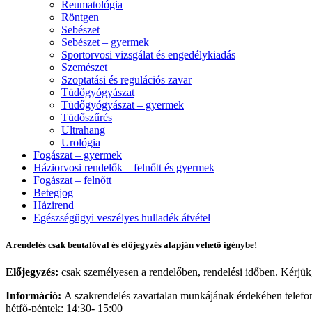
Reumatológia
Röntgen
Sebészet
Sebészet – gyermek
Sportorvosi vizsgálat és engedélykiadás
Szemészet
Szoptatási és regulációs zavar
Tüdőgyógyászat
Tüdőgyógyászat – gyermek
Tüdőszűrés
Ultrahang
Urológia
Fogászat – gyermek
Háziorvosi rendelők – felnőtt és gyermek
Fogászat – felnőtt
Betegjog
Házirend
Egészségügyi veszélyes hulladék átvétel
A rendelés csak beutalóval és előjegyzés alapján vehető igénybe!
Előjegyzés:
csak személyesen a rendelőben, rendelési időben. Kérjük,
Információ:
A szakrendelés zavartalan munkájának érdekében telefon
hétfő-péntek: 14:30- 15:00