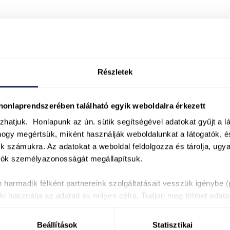
Részletek
nlaprendszerében található egyik weboldalra érkezett
ózhatjuk.
Honlapunk az ún. sütik segítségével adatokat gyűjt a l
hogy megértsük, miként használják weboldalunkat a látogatók, é
k számukra. Az adatokat a weboldal feldolgozza és tárolja, ug
gatók személyazonosságát megállapítsuk.
 harmadik félként partnereink szolgáltatásait vesszük igénybe (p
i használja az adatait és milyen célra. Tudjon meg többet adatai
erenciáit a Részletek fülben. Később bármikor módosíthatja vagy
járulását.
Beállítások
Statisztikai