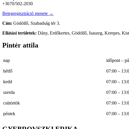
+3670/502-2030
Betegregisztráció menete →
Cím:
Gödöllő, Szabadság tér 3.
Ellátási területek:
Dány, Erdőkertes, Gödöllő, Isaszeg, Kerepes, Ki
Pintér attila
nap
időpont – 
hétfő
07:00 
kedd
07:00 
szerda
07:00 
csütörtök
07:00 
péntek
07:00 