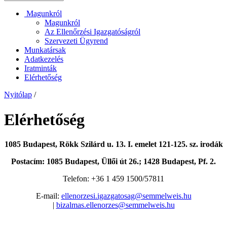
Magunkról
Magunkról
Az Ellenőrzési Igazgatóságról
Szervezeti Ügyrend
Munkatársak
Adatkezelés
Iratminták
Elérhetőség
Nyitólap
/
Elérhetőség
1085 Budapest, Rökk Szilárd u. 13. I. emelet 121-125. sz. irodák
Postacím: 1085 Budapest, Üllői út 26.; 1428 Budapest, Pf. 2.
Telefon: +36 1 459 1500/57811
E-mail:
ellenorzesi.igazgatosag@semmelweis.hu
|
bizalmas.ellenorzes@semmelweis.hu