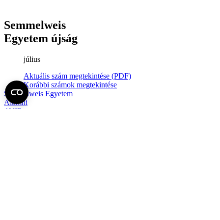
Semmelweis
Egyetem újság
július
Aktuális szám megtekintése (PDF)
Korábbi számok megtekintése
Semmelweis Egyetem
Alumni
AVIR
Családbarát Egyetem Program
Deutschsprachiges Studium
E-learning (Moodle)
E-tárhely
English Language Program
Esélyegyenlőség és Etikai Kódex
Eseménynaptár
HÖK
Karrier
Kedvezmények
Könyvtár
Körlevelek, utasítások