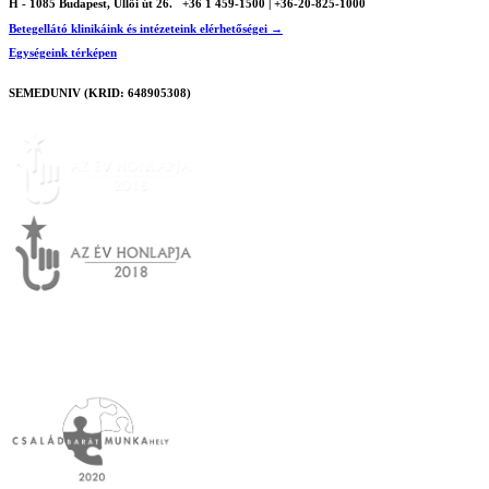
H - 1085 Budapest, Üllői út 26.
+36 1 459-1500 | +36-20-825-1000
Betegellátó klinikáink és intézeteink elérhetőségei →
Egységeink térképen
SEMEDUNIV (KRID: 648905308)