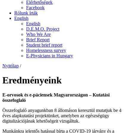
Elérhetőségek
Facebook
Rólunk írták
English
English
D.E.M.O. Project
Who We Are
Brief Report
Student brief report
Homelessness survey
E-Physicians in Hungary
Nyitólap
/
Eredményeink
E-orvosok és e-páciensek Magyarországon – Kutatási
összefoglaló
Összefoglaló anyagunkban 8 állomáson keresztül mutatjuk be 4
éves alapkutatási projektünket, amelyben az egészségügy
digitalizációjának lehetőségeit vizsgáltuk.
Munkánkra jelentős hatással bírta a COVID-19 járvány és a