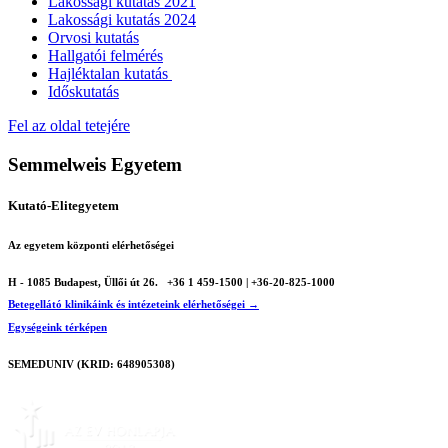
Lakossági kutatás 2021
Lakossági kutatás 2024
Orvosi kutatás
Hallgatói felmérés
Hajléktalan kutatás
Időskutatás
Fel az oldal tetejére
Semmelweis Egyetem
Kutató-Elitegyetem
Az egyetem központi elérhetőségei
H - 1085 Budapest, Üllői út 26.
+36 1 459-1500 | +36-20-825-1000
Betegellátó klinikáink és intézeteink elérhetőségei →
Egységeink térképen
SEMEDUNIV (KRID: 648905308)