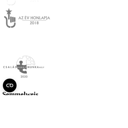
Semmelweis
Egyetem újság
július
Aktuális szám megtekintése (PDF)