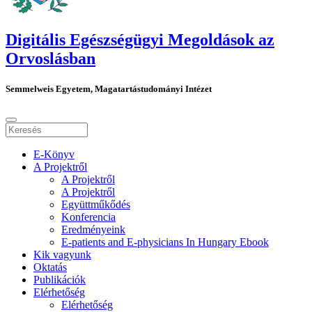
Digitális Egészségügyi Megoldások az
Orvoslásban
Semmelweis Egyetem, Magatartástudományi Intézet
E-Könyv
A Projektről
A Projektről
A Projektről
Együttműkődés
Konferencia
Eredményeink
E-patients and E-physicians In Hungary Ebook
Kik vagyunk
Oktatás
Publikációk
Elérhetőség
Elérhetőség