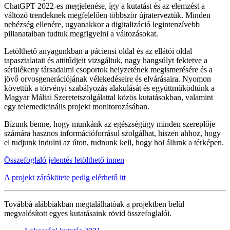
ChatGPT 2022-es megjelenése, így a kutatást és az elemzést a
változó trendeknek megfelelően többször újraterveztük. Minden
nehézség ellenére, ugyanakkor a digitalizáció legintenzívebb
pillanataiban tudtuk megfigyelni a változásokat.
Letölthető anyagunkban a páciensi oldal és az ellátói oldal
tapasztalatait és attitűdjeit vizsgáltuk, nagy hangsúlyt fektetve a
sérülékeny társadalmi csoportok helyzetének megismerésére és a
jövő orvosgenerációjának vélekedéseire és elvárásaira. Nyomon
követtük a törvényi szabályozás alakulását és együttműködtünk a
Magyar Máltai Szeretetszolgálattal közös kutatásokban, valamint
egy telemedicinális projekt monitorozásában.
Bízunk benne, hogy munkánk az egészségügy minden szereplője
számára hasznos információforrásul szolgálhat, hiszen ahhoz, hogy
el tudjunk indulni az úton, tudnunk kell, hogy hol állunk a térképen.
Összefoglaló jelentés letölthető innen
A projekt zárókötete pedig elérhető itt
Továbbá alábbiakban megtalálhatóak a projektben belül
megvalósított egyes kutatásaink rövid összefoglalói.