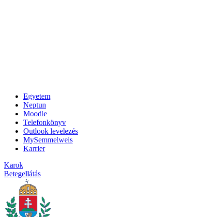
Egyetem
Neptun
Moodle
Telefonkönyv
Outlook levelezés
MySemmelweis
Karrier
Karok
Betegellátás