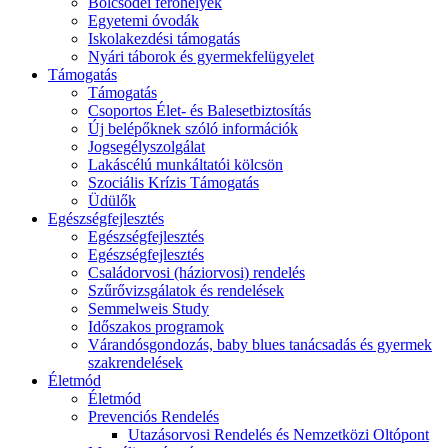
Bölcsődei férőhelyek
Egyetemi óvodák
Iskolakezdési támogatás
Nyári táborok és gyermekfelügyelet
Támogatás
Támogatás
Csoportos Élet- és Balesetbiztosítás
Új belépőknek szóló információk
Jogsegélyszolgálat
Lakáscélú munkáltatói kölcsön
Szociális Krízis Támogatás
Üdülők
Egészségfejlesztés
Egészségfejlesztés
Egészségfejlesztés
Családorvosi (háziorvosi) rendelés
Szűrővizsgálatok és rendelések
Semmelweis Study
Időszakos programok
Várandósgondozás, baby blues tanácsadás és gyermek
szakrendelések
Életmód
Életmód
Prevenciós Rendelés
Utazásorvosi Rendelés és Nemzetközi Oltópont