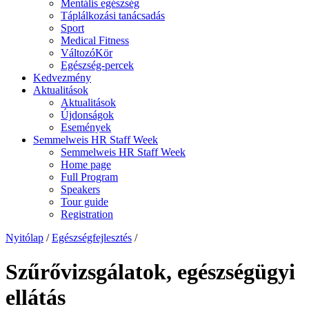
Mentális egészség
Táplálkozási tanácsadás
Sport
Medical Fitness
VáltozóKör
Egészség-percek
Kedvezmény
Aktualitások
Aktualitások
Újdonságok
Események
Semmelweis HR Staff Week
Semmelweis HR Staff Week
Home page
Full Program
Speakers
Tour guide
Registration
Nyitólap
/
Egészségfejlesztés
/
Szűrővizsgálatok, egészségügyi
ellátás