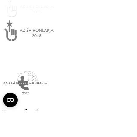
Semmelweis
Egyetem újság
július