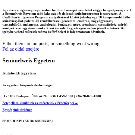
A prevenció egészségmegőrzésben betöltött szerepét nem lehet eléggé hangsúlyozni, ezért
a Semmelweis Egyetem több lakossági és dolgozói szűrőprogramot is szervezett. A
Családbarát Egyetem Program szolgáltatásai között jelenleg egy 10 komponensből álló
szűrővizsgálat-paletta áll rendelkezésre (prosztata, emlőrák, nőgyógyászati,
vastagbélrák, melanoma, audiológiai, fogászati, gége, szemészeti, csontsűrűség-mérés),
amelyekre az egyetem munkatársai és családtagjaik egész évben jelentkezhetnek. Az
igénybe vehető szűrések száma és férőhelyei is folyamatosan bővülnek.
Either there are no posts, or something went wrong.
Fel az oldal tetejére
Semmelweis Egyetem
Kutató-Elitegyetem
Az egyetem központi elérhetőségei
H - 1085 Budapest, Üllői út 26.
+36 1 459-1500 | +36-20-825-1000
Betegellátó klinikáink és intézeteink elérhetőségei →
Egységeink térképen
SEMEDUNIV (KRID: 648905308)