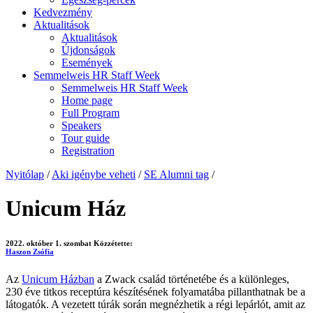
Kedvezmény
Aktualitások
Aktualitások
Újdonságok
Események
Semmelweis HR Staff Week
Semmelweis HR Staff Week
Home page
Full Program
Speakers
Tour guide
Registration
Nyitólap
/
Aki igénybe veheti
/
SE Alumni tag
/
Unicum Ház
2022. október 1. szombat
Közzétette:
Haszon Zsófia
Az
Unicum Házban
a Zwack család történetébe és a különleges,
230 éve titkos receptúra
készítésének folyamatába pillanthatnak be a
látogatók. A vezetett túrák során megnézhetik a régi lepárlót, amit az