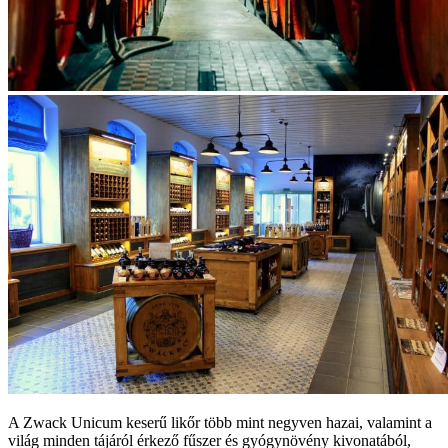
A Zwack Unicum keserű likőr több mint negyven hazai, valamint a
világ minden tájáról érkező fűszer és gyógynövény kivonatából,