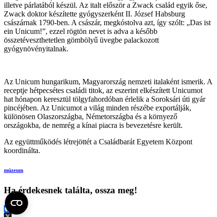
illetve párlatából készül. Az italt először a Zwack család egyik őse,
Zwack doktor készítette gyógyszerként II. József Habsburg
császárnak 1790-ben. A császár, megkóstolva azt, így szólt: „Das ist
ein Unicum!”, ezzel rögtön nevet is adva a később
összetéveszthetetlen gömbölyű üvegbe palackozott
gyógynövényitalnak.
Az Unicum hungarikum, Magyarország nemzeti italaként ismerik. A
receptje hétpecsétes családi titok, az eszerint elkészített Unicumot
hat hónapon keresztül tölgyfahordóban érlelik a Soroksári úti gyár
pincéjében. Az Unicumot a világ minden részébe exportálják,
különösen Olaszországba, Németországba és a környező
országokba, de nemrég a kínai piacra is bevezetésre került.
Az együttműködés létrejöttét a Családbarát Egyetem Központ
koordinálta.
múzeum
Ha érdekesnek találta, ossza meg!
Facebook