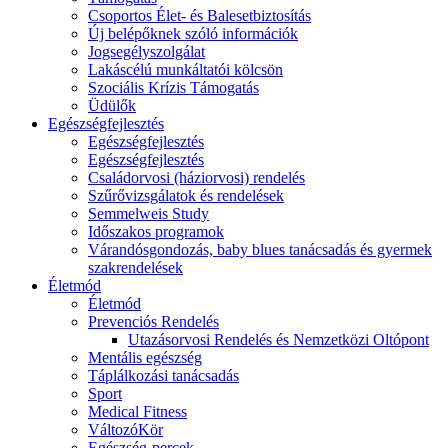
Csoportos Élet- és Balesetbiztosítás
Új belépőknek szóló információk
Jogsegélyszolgálat
Lakáscélú munkáltatói kölcsön
Szociális Krízis Támogatás
Üdülők
Egészségfejlesztés
Egészségfejlesztés
Egészségfejlesztés
Családorvosi (háziorvosi) rendelés
Szűrővizsgálatok és rendelések
Semmelweis Study
Időszakos programok
Várandósgondozás, baby blues tanácsadás és gyermek
szakrendelések
Életmód
Életmód
Prevenciós Rendelés
Utazásorvosi Rendelés és Nemzetközi Oltópont
Mentális egészség
Táplálkozási tanácsadás
Sport
Medical Fitness
VáltozóKör
Egészség-percek