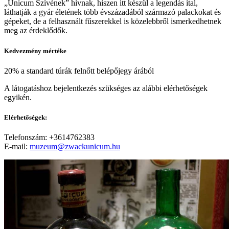
„Unicum Szívének” hívnak, hiszen itt készül a legendás ital,
láthatják a gyár életének több évszázadából származó palackokat és
gépeket, de a felhasznált fűszerekkel is közelebbről ismerkedhetnek
meg az érdeklődők.
Kedvezmény mértéke
20% a standard túrák felnőtt belépőjegy árából
A látogatáshoz bejelentkezés szükséges az alábbi elérhetőségek
egyikén.
Elérhetőségek:
Telefonszám: +3614762383
E-mail:
muzeum@zwackunicum.hu