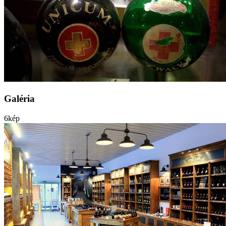
Galéria
6
kép