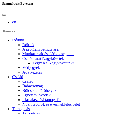
Semmelweis Egyetem
en
Rólunk
Rólunk
A program bemutatása
Munkatársak és elérhetőségeink
Családbarát Nagykövetek
Legyen a Nagykövetünk!
Védjegyek
Adatkezelés
Család
Család
Babacsomag
Bölcsődei férőhelyek
Egyetemi óvodák
Iskolakezdési támogatás
Nyári táborok és gyermekfelügyelet
Támogatás
Támogatás