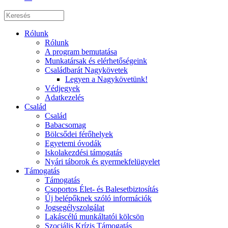
Rólunk
Rólunk
A program bemutatása
Munkatársak és elérhetőségeink
Családbarát Nagykövetek
Legyen a Nagykövetünk!
Védjegyek
Adatkezelés
Család
Család
Babacsomag
Bölcsődei férőhelyek
Egyetemi óvodák
Iskolakezdési támogatás
Nyári táborok és gyermekfelügyelet
Támogatás
Támogatás
Csoportos Élet- és Balesetbiztosítás
Új belépőknek szóló információk
Jogsegélyszolgálat
Lakáscélú munkáltatói kölcsön
Szociális Krízis Támogatás