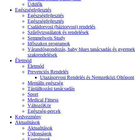
Üdülők
Egészségfejlesztés
Egészségfejlesztés
Egészségfejlesztés
Családorvosi (háziorvosi) rendelés
Szűrővizsgálatok és rendelések
Semmelweis Study
Időszakos programok
Várandósgondozás, baby blues tanácsadás és gyermek
szakrendelések
Életmód
Életmód
Prevenciós Rendelés
Utazásorvosi Rendelés és Nemzetközi Oltópont
Mentális egészség
Táplálkozási tanácsadás
Sport
Medical Fitness
VáltozóKör
Egészség-percek
Kedvezmény
Aktualitások
Aktualitások
Újdonságok
Események