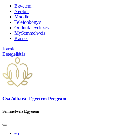
Egyetem
Neptun
Moodle
Telefonkönyv
Outlook levelezés
MySemmelweis
Karrier
Karok
Betegellátás
Családbarát Egyetem Program
Semmelweis Egyetem
en