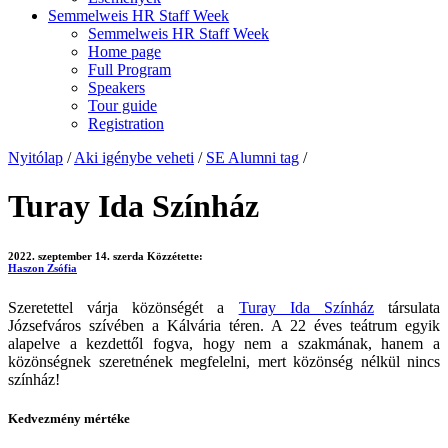
Semmelweis HR Staff Week
Semmelweis HR Staff Week
Home page
Full Program
Speakers
Tour guide
Registration
Nyitólap
/
Aki igénybe veheti
/
SE Alumni tag
/
Turay Ida Színház
2022. szeptember 14. szerda
Közzétette:
Haszon Zsófia
Szeretettel várja közönségét a
Turay Ida Színház
társulata
Józsefváros szívében a Kálvária téren. A 22 éves teátrum egyik
alapelve a kezdettől fogva, hogy nem a szakmának, hanem a
közönségnek szeretnének megfelelni, mert közönség nélkül nincs
színház!
Kedvezmény mértéke