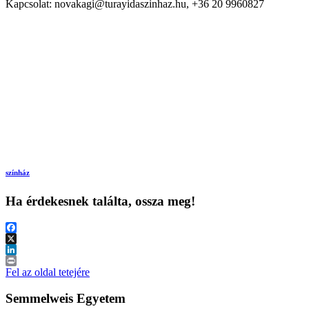
Kapcsolat:
novakagi@turayidaszinhaz.hu,
+36 20 9960827
színház
Ha érdekesnek találta, ossza meg!
Facebook
X
LinkedIn
Print
Fel az oldal tetejére
Semmelweis Egyetem