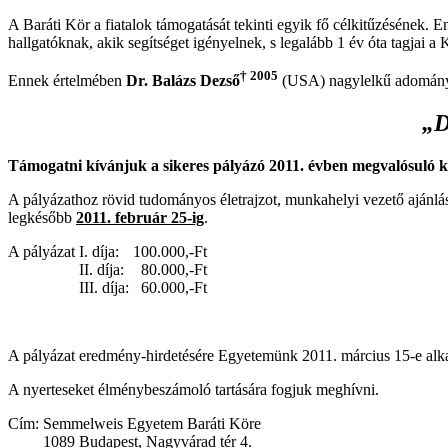
A Baráti Kör a fiatalok támogatását tekinti egyik fő célkitűzésének. 
hallgatóknak, akik segítséget igényelnek, s legalább 1 év óta tagjai a
† 2005
Ennek értelmében
Dr. Balázs Dezső
(USA) nagylelkű adomány
„D
Támogatni kívánjuk a sikeres pályázó 2011. évben megvalósuló kül
A pályázathoz rövid tudományos életrajzot, munkahelyi vezető ajánlásá
legkésőbb
2011. február 25-ig
.
A pályázat
I. díja:
100.000,-Ft
II. díja:
80.000,-Ft
III. díja:
60.000,-Ft
A pályázat eredmény-hirdetésére Egyetemünk 2011. március 15-e alka
A nyerteseket élménybeszámoló tartására fogjuk meghívni.
Cím:
Semmelweis Egyetem Baráti Köre
1089 Budapest, Nagyvárad tér 4.