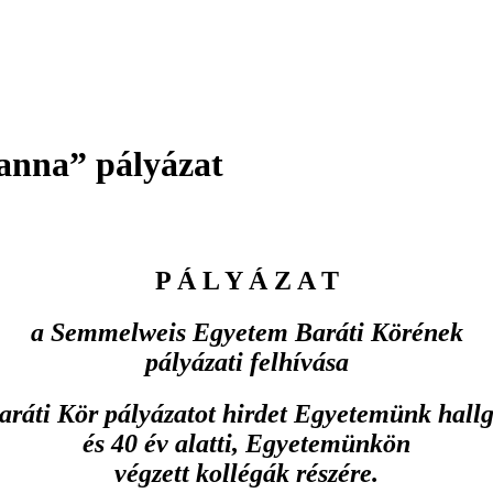
ianna” pályázat
P Á L Y Á Z A T
a Semmelweis Egyetem Baráti Körének
pályázati felhívása
aráti Kör pályázatot hirdet Egyetemünk hallg
és 40 év alatti, Egyetemünkön
végzett kollégák részére.