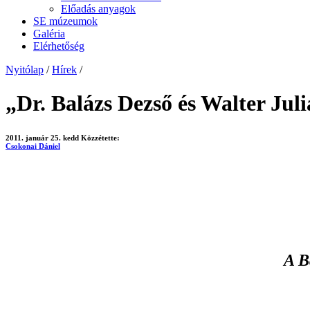
Előadás anyagok
SE múzeumok
Galéria
Elérhetőség
Nyitólap
/
Hírek
/
„Dr. Balázs Dezső és Walter Jul
2011. január 25. kedd
Közzétette:
Csokonai Dániel
A B