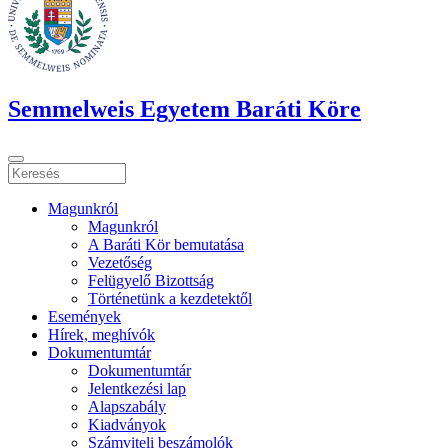
Semmelweis Egyetem Baráti Köre
Magunkról
Magunkról
A Baráti Kör bemutatása
Vezetőség
Felügyelő Bizottság
Történetünk a kezdetektől
Események
Hírek, meghívók
Dokumentumtár
Dokumentumtár
Jelentkezési lap
Alapszabály
Kiadványok
Számviteli beszámolók