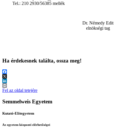
Tel.: 210 2930/56385 mellék
Dr. Némedy Edit
elnökségi tag
Ha érdekesnek találta, ossza meg!
Facebook
X
LinkedIn
Print
Fel az oldal tetejére
Semmelweis Egyetem
Kutató-Elitegyetem
Az egyetem központi elérhetőségei