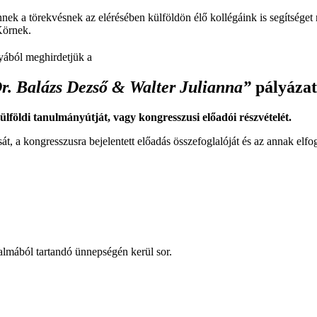
Ennek a törekvésnek az elérésében külföldön élő kollégáink is segítsége
 Körnek.
ából meghirdetjük a
r. Balázs Dezső & Walter Julianna”
pályázat
földi tanulmányútját, vagy kongresszusi előadói részvételét.
t, a kongresszusra bejelentett előadás összefoglalóját és az annak elfog
lmából tartandó ünnepségén kerül sor.