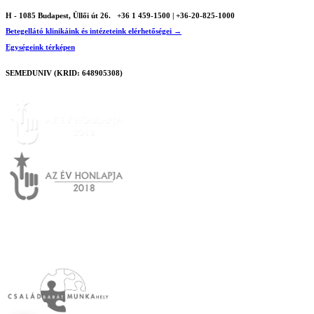
H - 1085 Budapest, Üllői út 26.
+36 1 459-1500 | +36-20-825-1000
Betegellátó klinikáink és intézeteink elérhetőségei →
Egységeink térképen
SEMEDUNIV (KRID: 648905308)