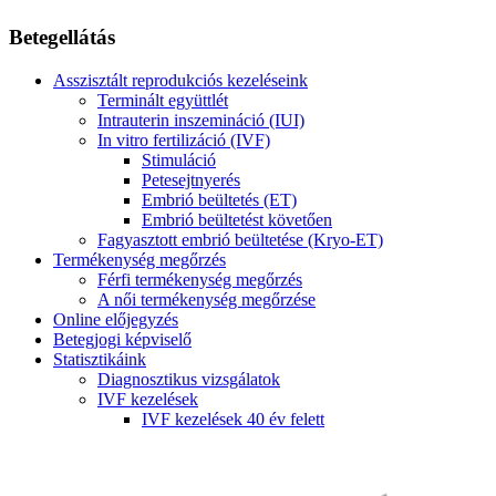
Betegellátás
Asszisztált reprodukciós kezeléseink
Terminált együttlét
Intrauterin inszemináció (IUI)
In vitro fertilizáció (IVF)
Stimuláció
Petesejtnyerés
Embrió beültetés (ET)
Embrió beültetést követően
Fagyasztott embrió beültetése (Kryo-ET)
Termékenység megőrzés
Férfi termékenység megőrzés
A női termékenység megőrzése
Online előjegyzés
Betegjogi képviselő
Statisztikáink
Diagnosztikus vizsgálatok
IVF kezelések
IVF kezelések 40 év felett