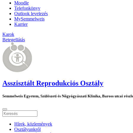
Moodle
Telefonkönyv
Outlook levelezés
MySemmelweis
Karrier
Karok
Betegellátás
Asszisztált Reprodukciós Osztály
Semmelweis Egyetem, Szülészeti és Nőgyógyászati Klinika, Baross utcai részl
Hírek, közlemények
Osztályunkról