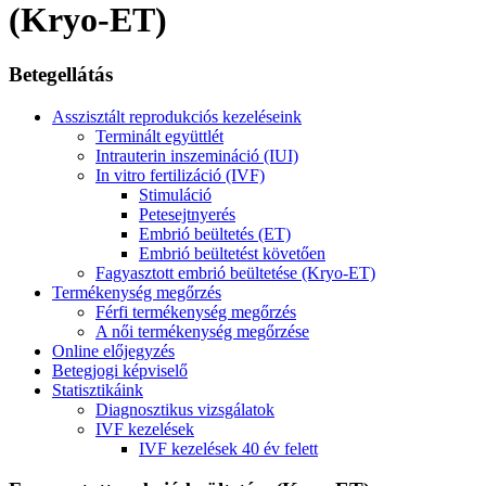
(Kryo-ET)
Betegellátás
Asszisztált reprodukciós kezeléseink
Terminált együttlét
Intrauterin inszemináció (IUI)
In vitro fertilizáció (IVF)
Stimuláció
Petesejtnyerés
Embrió beültetés (ET)
Embrió beültetést követően
Fagyasztott embrió beültetése (Kryo-ET)
Termékenység megőrzés
Férfi termékenység megőrzés
A női termékenység megőrzése
Online előjegyzés
Betegjogi képviselő
Statisztikáink
Diagnosztikus vizsgálatok
IVF kezelések
IVF kezelések 40 év felett