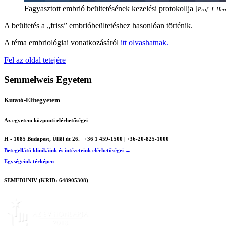
Fagyasztott embrió beültetésének kezelési protokollja [
Prof. J. He
A beültetés a „friss” embrióbeültetéshez hasonlóan történik.
A téma embriológiai vonatkozásáról
itt olvashatnak.
Fel az oldal tetejére
Semmelweis Egyetem
Kutató-Elitegyetem
Az egyetem központi elérhetőségei
H - 1085 Budapest, Üllői út 26.
+36 1 459-1500 | +36-20-825-1000
Betegellátó klinikáink és intézeteink elérhetőségei →
Egységeink térképen
SEMEDUNIV (KRID: 648905308)