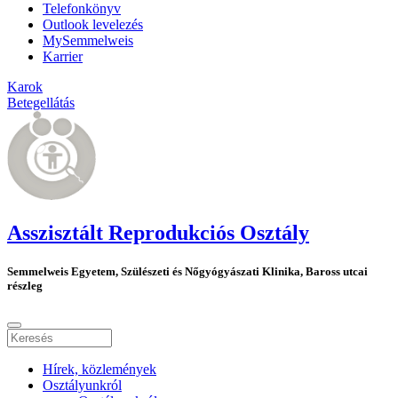
Telefonkönyv
Outlook levelezés
MySemmelweis
Karrier
Karok
Betegellátás
Asszisztált Reprodukciós Osztály
Semmelweis Egyetem, Szülészeti és Nőgyógyászati Klinika, Baross utcai
részleg
Hírek, közlemények
Osztályunkról