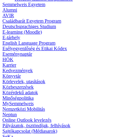
Semmelweis Egyetem
Alumni
AVIR
Családbarát Egyetem Program
Deutschsprachiges Studium
E-learning (Moodle)
E-tárhely
English Language Program
Esélyegyenlőség és Etikai Kódex
Eseménynaptár
HÖK
Karrier
Kedvezmények
Könyvtár
Körlevelek, utasítások
Közbeszerzések
Közérdekű adatok
Minőségpolitika
MySemmelweis
Nemzetközi Mobilitás
Neptun
Online Outlook levelezés
Pályázatok, ösztöndíjak, felhívások
Sajtókapcsolat (Médiasarok)
SeKa