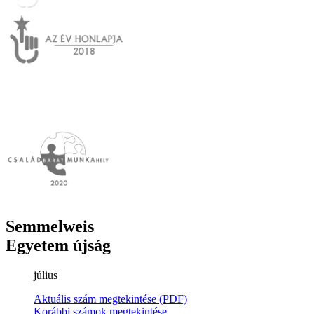
Semmelweis
Egyetem újság
július
Aktuális szám megtekintése (PDF)
Korábbi számok megtekintése