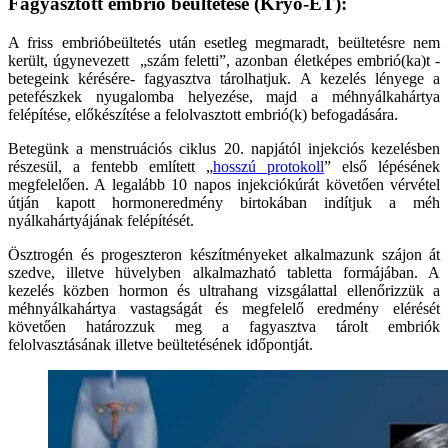
Fagyasztott embrió beültetése (Kryo-ET):
A friss embrióbeültetés után esetleg megmaradt, beültetésre nem
került, úgynevezett „szám feletti”, azonban életképes embrió(ka)t -
betegeink kérésére- fagyasztva tárolhatjuk. A kezelés lényege a
petefészkek nyugalomba helyezése, majd a méhnyálkahártya
felépítése, előkészítése a felolvasztott embrió(k) befogadására.
Betegünk a menstruációs ciklus 20. napjától injekciós kezelésben
részesül, a fentebb említett „
hosszú protokoll
” első lépésének
megfelelően. A legalább 10 napos injekciókúrát követően vérvétel
útján kapott hormoneredmény birtokában indítjuk a méh
nyálkahártyájának felépítését.
Ösztrogén és progeszteron készítményeket alkalmazunk szájon át
szedve, illetve hüvelyben alkalmazható tabletta formájában. A
kezelés közben hormon és ultrahang vizsgálattal ellenőrizzük a
méhnyálkahártya vastagságát és megfelelő eredmény elérését
követően határozzuk meg a fagyasztva tárolt embriók
felolvasztásának illetve beültetésének időpontját.