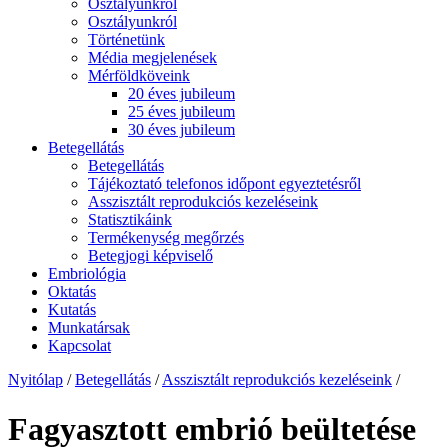
Osztályunkról
Osztályunkról
Történetünk
Média megjelenések
Mérföldköveink
20 éves jubileum
25 éves jubileum
30 éves jubileum
Betegellátás
Betegellátás
Tájékoztató telefonos időpont egyeztetésről
Asszisztált reprodukciós kezeléseink
Statisztikáink
Termékenység megőrzés
Betegjogi képviselő
Embriológia
Oktatás
Kutatás
Munkatársak
Kapcsolat
Nyitólap
/
Betegellátás
/
Asszisztált reprodukciós kezeléseink
/
Fagyasztott embrió beültetése