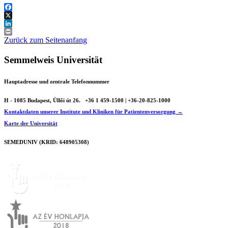
Facebook
X
LinkedIn
Print
Zurück zum Seitenanfang
Semmelweis Universität
Hauptadresse und zentrale Telefonnummer
H - 1085 Budapest, Üllői út 26.
+36 1 459-1500 | +36-20-825-1000
Kontaktdaten unserer Institute und Kliniken für Patientenversorgung →
Karte der Universität
SEMEDUNIV (KRID: 648905308)