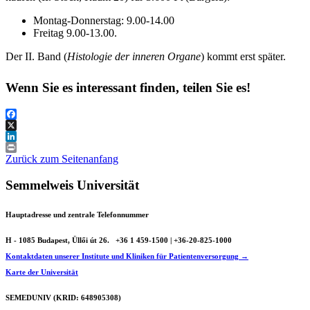
Montag-Donnerstag: 9.00-14.00
Freitag 9.00-13.00.
Der II. Band (
Histologie der inneren Organe
) kommt erst später.
Wenn Sie es interessant finden, teilen Sie es!
Facebook
X
LinkedIn
Print
Zurück zum Seitenanfang
Semmelweis Universität
Hauptadresse und zentrale Telefonnummer
H - 1085 Budapest, Üllői út 26.
+36 1 459-1500 | +36-20-825-1000
Kontaktdaten unserer Institute und Kliniken für Patientenversorgung →
Karte der Universität
SEMEDUNIV (KRID: 648905308)