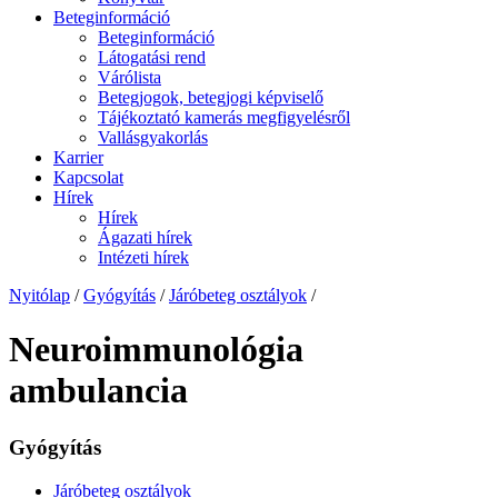
Beteginformáció
Beteginformáció
Látogatási rend
Várólista
Betegjogok, betegjogi képviselő
Tájékoztató kamerás megfigyelésről
Vallásgyakorlás
Karrier
Kapcsolat
Hírek
Hírek
Ágazati hírek
Intézeti hírek
Nyitólap
/
Gyógyítás
/
Járóbeteg osztályok
/
Neuroimmunológia
ambulancia
Gyógyítás
Járóbeteg osztályok