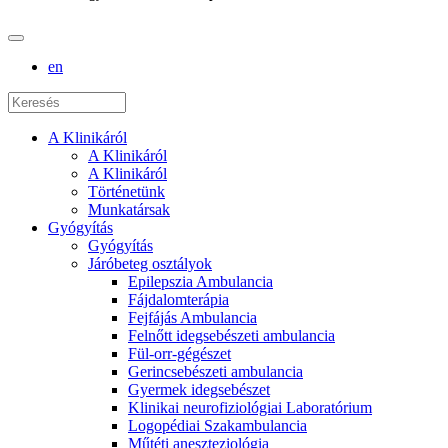
en
A Klinikáról
A Klinikáról
A Klinikáról
Történetünk
Munkatársak
Gyógyítás
Gyógyítás
Járóbeteg osztályok
Epilepszia Ambulancia
Fájdalomterápia
Fejfájás Ambulancia
Felnőtt idegsebészeti ambulancia
Fül-orr-gégészet
Gerincsebészeti ambulancia
Gyermek idegsebészet
Klinikai neurofiziológiai Laboratórium
Logopédiai Szakambulancia
Műtéti aneszteziológia