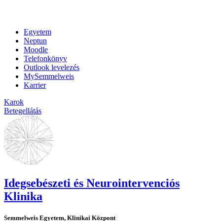
Egyetem
Neptun
Moodle
Telefonkönyv
Outlook levelezés
MySemmelweis
Karrier
Karok
Betegellátás
Idegsebészeti és Neurointervenciós
Klinika
Semmelweis Egyetem, Klinikai Központ