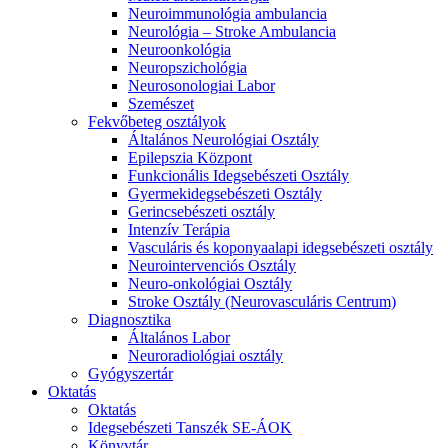
Neuroimmunológia ambulancia
Neurológia – Stroke Ambulancia
Neuroonkológia
Neuropszichológia
Neurosonologiai Labor
Szemészet
Fekvőbeteg osztályok
Általános Neurológiai Osztály
Epilepszia Központ
Funkcionális Idegsebészeti Osztály
Gyermekidegsebészeti Osztály
Gerincsebészeti osztály
Intenzív Terápia
Vasculáris és koponyaalapi idegsebészeti osztály
Neurointervenciós Osztály
Neuro-onkológiai Osztály
Stroke Osztály (Neurovasculáris Centrum)
Diagnosztika
Általános Labor
Neuroradiológiai osztály
Gyógyszertár
Oktatás
Oktatás
Idegsebészeti Tanszék SE-ÁOK
Könyvtár