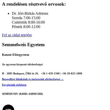
A rendelésen résztvevő orvosok:
Dr. Jóri-Birkás Adrienn
Szerda 7:00-15:00
Csütörtök 8:00-16:00
Péntek 8:00-12:00
Fel az oldal tetejére
Semmelweis Egyetem
Kutató-Elitegyetem
Az egyetem központi elérhetőségei
H - 1085 Budapest, Üllői út 26.
+36 1 459-1500 | +36-20-825-1000
Betegellátó klinikáink és intézeteink elérhetőségei →
Egységeink térképen
SEMEDUNIV (KRID: 648905308)