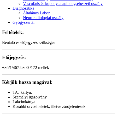
Vasculáris és koponyaalapi idegsebészeti osztály
Diagnosztika
Általános Labor
Neuroradiológiai osztály
Gyógyszertár
Feltételek:
Beutaló és előjegyzés szükséges
Előjegyzés:
+36/1/467-9300 /172 mellék
Kérjük hozza magával:
TAJ kártya,
Személyi igazolvány
Lakcímkártya
Korábbi orvosi leletek, illetve zárójelentések