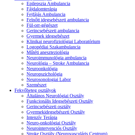
Epilepszia Ambulancia
Fájdalomterápia
Fejfájás Ambulancia
Felnőtt idegsebészeti ambulancia
Fül-orr-gégészet
Gerincsebészeti ambulancia
Gyermek idegsebészet
Klinikai neurofiziológiai Laboratórium
Logopédiai Szakambulancia
Műtéti aneszteziológia
Neuroimmunológia ambulancia
Neurológia – Stroke Ambulancia
Neuroonkológia
Neuropszichológia
Neurosonologiai Labor
Szemészet
Fekvőbeteg osztályok
Általános Neurológiai Osztály
Funkcionális Idegsebészeti Osztály
Gerincsebészeti osztály
Gyermekidegsebészeti Osztály
Intenzív Terápia
Neuro-onkológiai Osztály
Neurointervenciós Osztály
Stroke Osztály (Neurovasculáris Centrum)