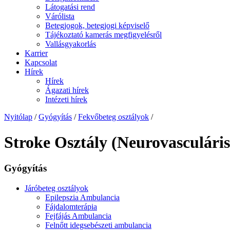
Látogatási rend
Várólista
Betegjogok, betegjogi képviselő
Tájékoztató kamerás megfigyelésről
Vallásgyakorlás
Karrier
Kapcsolat
Hírek
Hírek
Ágazati hírek
Intézeti hírek
Nyitólap
/
Gyógyítás
/
Fekvőbeteg osztályok
/
Stroke Osztály (Neurovasculári
Gyógyítás
Járóbeteg osztályok
Epilepszia Ambulancia
Fájdalomterápia
Fejfájás Ambulancia
Felnőtt idegsebészeti ambulancia