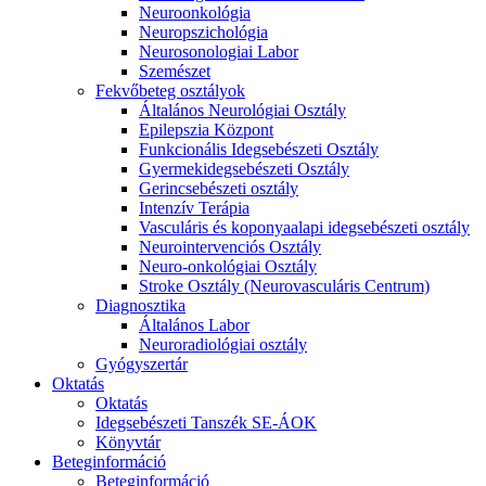
Neuroonkológia
Neuropszichológia
Neurosonologiai Labor
Szemészet
Fekvőbeteg osztályok
Általános Neurológiai Osztály
Epilepszia Központ
Funkcionális Idegsebészeti Osztály
Gyermekidegsebészeti Osztály
Gerincsebészeti osztály
Intenzív Terápia
Vasculáris és koponyaalapi idegsebészeti osztály
Neurointervenciós Osztály
Neuro-onkológiai Osztály
Stroke Osztály (Neurovasculáris Centrum)
Diagnosztika
Általános Labor
Neuroradiológiai osztály
Gyógyszertár
Oktatás
Oktatás
Idegsebészeti Tanszék SE-ÁOK
Könyvtár
Beteginformáció
Beteginformáció