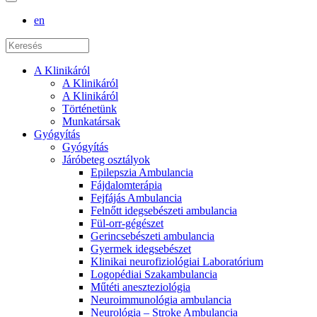
en
A Klinikáról
A Klinikáról
A Klinikáról
Történetünk
Munkatársak
Gyógyítás
Gyógyítás
Járóbeteg osztályok
Epilepszia Ambulancia
Fájdalomterápia
Fejfájás Ambulancia
Felnőtt idegsebészeti ambulancia
Fül-orr-gégészet
Gerincsebészeti ambulancia
Gyermek idegsebészet
Klinikai neurofiziológiai Laboratórium
Logopédiai Szakambulancia
Műtéti aneszteziológia
Neuroimmunológia ambulancia
Neurológia – Stroke Ambulancia