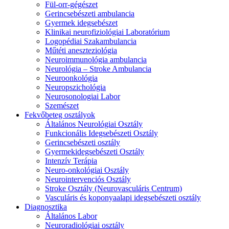
Fül-orr-gégészet
Gerincsebészeti ambulancia
Gyermek idegsebészet
Klinikai neurofiziológiai Laboratórium
Logopédiai Szakambulancia
Műtéti aneszteziológia
Neuroimmunológia ambulancia
Neurológia – Stroke Ambulancia
Neuroonkológia
Neuropszichológia
Neurosonologiai Labor
Szemészet
Fekvőbeteg osztályok
Általános Neurológiai Osztály
Funkcionális Idegsebészeti Osztály
Gerincsebészeti osztály
Gyermekidegsebészeti Osztály
Intenzív Terápia
Neuro-onkológiai Osztály
Neurointervenciós Osztály
Stroke Osztály (Neurovasculáris Centrum)
Vasculáris és koponyaalapi idegsebészeti osztály
Diagnosztika
Általános Labor
Neuroradiológiai osztály