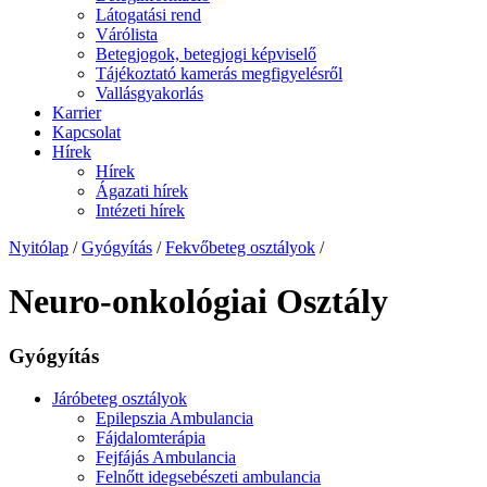
Látogatási rend
Várólista
Betegjogok, betegjogi képviselő
Tájékoztató kamerás megfigyelésről
Vallásgyakorlás
Karrier
Kapcsolat
Hírek
Hírek
Ágazati hírek
Intézeti hírek
Nyitólap
/
Gyógyítás
/
Fekvőbeteg osztályok
/
Neuro-onkológiai Osztály
Gyógyítás
Járóbeteg osztályok
Epilepszia Ambulancia
Fájdalomterápia
Fejfájás Ambulancia
Felnőtt idegsebészeti ambulancia