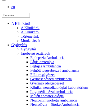
en
A Klinikáról
A Klinikáról
A Klinikáról
Történetünk
Munkatársak
Gyógyítás
Gyógyítás
Járóbeteg osztályok
Epilepszia Ambulancia
Fájdalomterápia
Fejfájás Ambulancia
Felnőtt idegsebészeti ambulancia
Fül-orr-gégészet
Gerincsebészeti ambulancia
Gyermek idegsebészet
Klinikai neurofiziológiai Laboratórium
Logopédiai Szakambulancia
Műtéti aneszteziológia
Neuroimmunológia ambulancia
Neurológia – Stroke Ambulancia