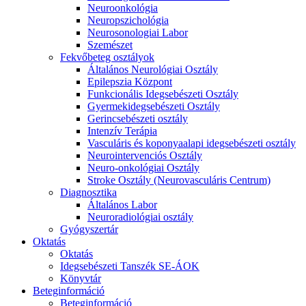
Neuroonkológia
Neuropszichológia
Neurosonologiai Labor
Szemészet
Fekvőbeteg osztályok
Általános Neurológiai Osztály
Epilepszia Központ
Funkcionális Idegsebészeti Osztály
Gyermekidegsebészeti Osztály
Gerincsebészeti osztály
Intenzív Terápia
Vasculáris és koponyaalapi idegsebészeti osztály
Neurointervenciós Osztály
Neuro-onkológiai Osztály
Stroke Osztály (Neurovasculáris Centrum)
Diagnosztika
Általános Labor
Neuroradiológiai osztály
Gyógyszertár
Oktatás
Oktatás
Idegsebészeti Tanszék SE-ÁOK
Könyvtár
Beteginformáció
Beteginformáció