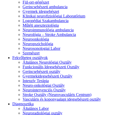
Fül-orr-gégészet
Gerincsebészeti ambulancia
Gyermek idegsebészet
Klinikai neurofiziológiai Laboratórium
Logopédiai Szakambulancia
Műtéti aneszteziológia
Neuroimmunológia ambulancia
Neurológia – Stroke Ambulancia
Neuroonkológia
Neuropszichológia
Neurosonologiai Labor
Szemészet
Fekvőbeteg osztályok
Általános Neurológiai Osztály
Funkcionális Idegsebészeti Osztály
Gerincsebészeti osztály
Gyermekidegsebészeti Osztály
Intenzív Terápia
Neuro-onkológiai Osztály
Neurointervenciós Osztály
Stroke Osztály (Neurovasculáris Centrum)
Vasculáris és koponyaalapi idegsebészeti osztály
Diagnosztika
Általános Labor
Neuroradiológiai osztály