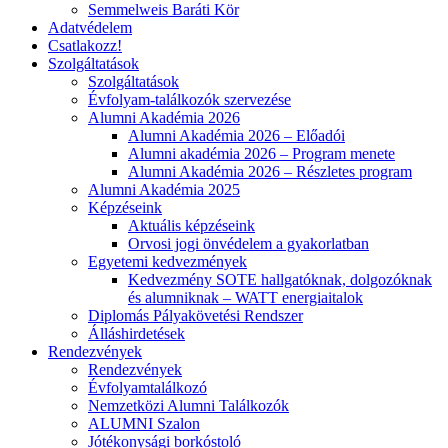
Semmelweis Baráti Kör
Adatvédelem
Csatlakozz!
Szolgáltatások
Szolgáltatások
Évfolyam-találkozók szervezése
Alumni Akadémia 2026
Alumni Akadémia 2026 – Előadói
Alumni akadémia 2026 – Program menete
Alumni Akadémia 2026 – Részletes program
Alumni Akadémia 2025
Képzéseink
Aktuális képzéseink
Orvosi jogi önvédelem a gyakorlatban
Egyetemi kedvezmények
Kedvezmény SOTE hallgatóknak, dolgozóknak
és alumniknak – WATT energiaitalok
Diplomás Pályakövetési Rendszer
Álláshirdetések
Rendezvények
Rendezvények
Évfolyamtalálkozó
Nemzetközi Alumni Találkozók
ALUMNI Szalon
Jótékonysági borkóstoló