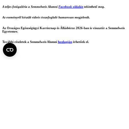
A teljes fotógaléria a Semmelweis Alumni
Facebook oldalán
tekinthető meg.
Az eseményről készült videós összefoglaló hamarosan megjelenik.
Az Országos Egészségügyi Karriernap és Állásbörze 2026-ban is visszatér a Semmelweis
Egyetemre.
További részletek a Semmelweis Alumni
honlapján
érhetőek el.
Fotó: Bartha Bálint – Semmelweis Egyetem
Szöveg: Semmelweis Egyetem Nemzetközi Kapcsolatok és
Alumni Igazgatóság
Ha érdekesnek találta, ossza meg!
Facebook
X
LinkedIn
Print
Fel az oldal tetejére