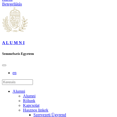
Betegellátás
A L U M N I
Semmelweis Egyetem
en
Alumni
Alumni
Rólunk
Kapcsolat
Hasznos linkek
Szervezeti Ügyrend