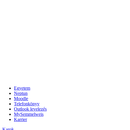
Egyetem
Neptun
Moodle
Telefonkönyv
Outlook levelezés
MySemmelweis
Karrier
Karok