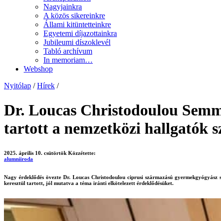
Nagyjainkra
A közös sikereinkre
Állami kitüntetteinkre
Egyetemi díjazottainkra
Jubileumi díszoklevél
Tabló archívum
In memoriam…
Webshop
Nyitólap
/
Hírek
/
Dr. Loucas Christodoulou Semm
tartott a nemzetközi hallgatók 
2025. április 10. csütörtök
Közzétette:
alumniiroda
Nagy érdeklődés övezte Dr. Loucas Christodoulou ciprusi származású gyermekgyógyász s
keresztül tartott, jól mutatva a téma iránti elkötelezett érdeklődésüket.