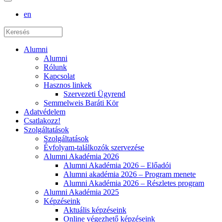
en
Alumni
Alumni
Rólunk
Kapcsolat
Hasznos linkek
Szervezeti Ügyrend
Semmelweis Baráti Kör
Adatvédelem
Csatlakozz!
Szolgáltatások
Szolgáltatások
Évfolyam-találkozók szervezése
Alumni Akadémia 2026
Alumni Akadémia 2026 – Előadói
Alumni akadémia 2026 – Program menete
Alumni Akadémia 2026 – Részletes program
Alumni Akadémia 2025
Képzéseink
Aktuális képzéseink
Online végezhető képzéseink