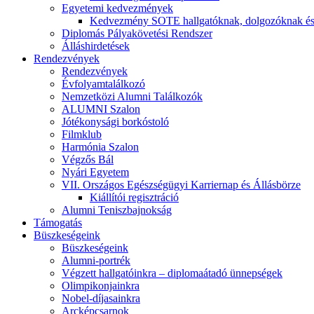
Egyetemi kedvezmények
Kedvezmény SOTE hallgatóknak, dolgozóknak és
Diplomás Pályakövetési Rendszer
Álláshirdetések
Rendezvények
Rendezvények
Évfolyamtalálkozó
Nemzetközi Alumni Találkozók
ALUMNI Szalon
Jótékonysági borkóstoló
Filmklub
Harmónia Szalon
Végzős Bál
Nyári Egyetem
VII. Országos Egészségügyi Karriernap és Állásbörze
Kiállítói regisztráció
Alumni Teniszbajnokság
Támogatás
Büszkeségeink
Büszkeségeink
Alumni-portrék
Végzett hallgatóinkra – diplomaátadó ünnepségek
Olimpikonjainkra
Nobel-díjasainkra
Arcképcsarnok