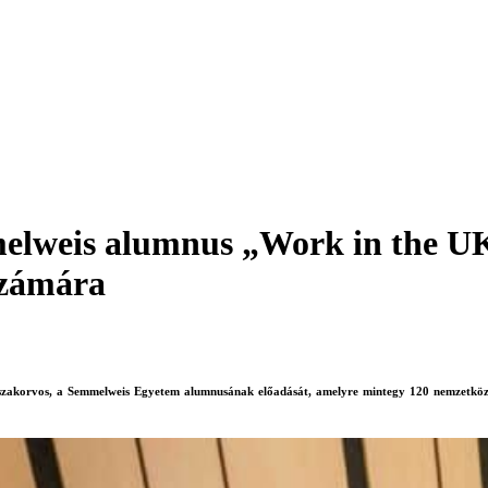
elweis alumnus „Work in the UK”
számára
zakorvos, a Semmelweis Egyetem alumnusának előadását, amelyre mintegy 120 nemzetközi ha