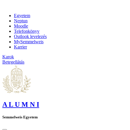
Egyetem
Neptun
Moodle
Telefonkönyv
Outlook levelezés
MySemmelweis
Karrier
Karok
Betegellátás
A L U M N I
Semmelweis Egyetem