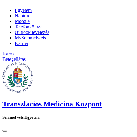
Egyetem
Neptun
Moodle
Telefonkönyv
Outlook levelezés
MySemmelweis
Karrier
Karok
Betegellátás
Transzlációs Medicina Központ
Semmelweis Egyetem