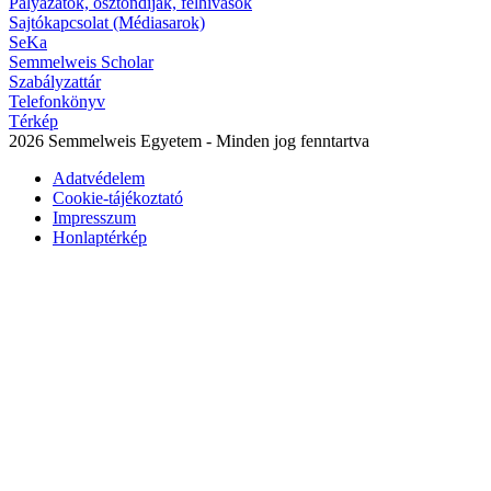
Pályázatok, ösztöndíjak, felhívások
Sajtókapcsolat (Médiasarok)
SeKa
Semmelweis Scholar
Szabályzattár
Telefonkönyv
Térkép
2026 Semmelweis Egyetem - Minden jog fenntartva
Adatvédelem
Cookie-tájékoztató
Impresszum
Honlaptérkép