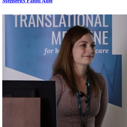
Meznerics Fanni Adél