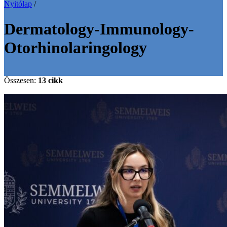
Nyitólap
/
Dermatology-Immunology-
Otorhinolaringology
Összesen:
13 cikk