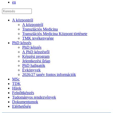
en
A központról
A központról
Transzlációs Medicina
Transzlációs Medicina Központ története
TMK tevékenysége
PhD képzés
PhD képzés
A PhD képzésről
Képzési program
Jelentkezési űrlap
PhD hallgatók
Évkönyvek
2026/27 tanév fontos információk
MSc
TDK
Hírek
Felnőttképzés
Tudományos rendezvények
Dokumentumok
Elérhetőség