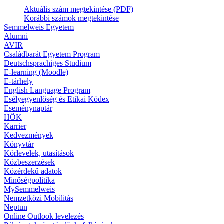
Aktuális szám megtekintése (PDF)
Korábbi számok megtekintése
Semmelweis Egyetem
Alumni
AVIR
Családbarát Egyetem Program
Deutschsprachiges Studium
E-learning (Moodle)
E-tárhely
English Language Program
Esélyegyenlőség és Etikai Kódex
Eseménynaptár
HÖK
Karrier
Kedvezmények
Könyvtár
Körlevelek, utasítások
Közbeszerzések
Közérdekű adatok
Minőségpolitika
MySemmelweis
Nemzetközi Mobilitás
Neptun
Online Outlook levelezés