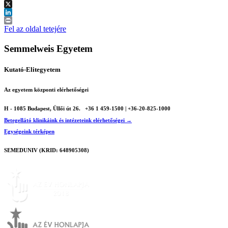
Facebook
X
LinkedIn
Print
Fel az oldal tetejére
Semmelweis Egyetem
Kutató-Elitegyetem
Az egyetem központi elérhetőségei
H - 1085 Budapest, Üllői út 26.
+36 1 459-1500 | +36-20-825-1000
Betegellátó klinikáink és intézeteink elérhetőségei →
Egységeink térképen
SEMEDUNIV (KRID: 648905308)