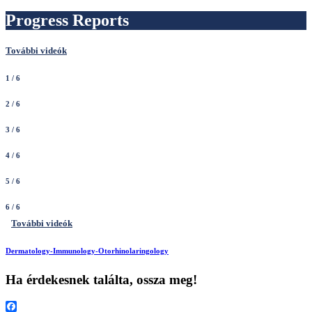
Progress Reports
További videók
1
/ 6
2
/ 6
3
/ 6
4
/ 6
5
/ 6
6
/ 6
További videók
Dermatology-Immunology-Otorhinolaringology
Ha érdekesnek találta, ossza meg!