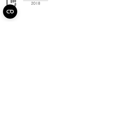
Semmelweis
Egyetem újság
július
Aktuális szám megtekintése (PDF)
Korábbi számok megtekintése
Semmelweis Egyetem
Alumni
AVIR