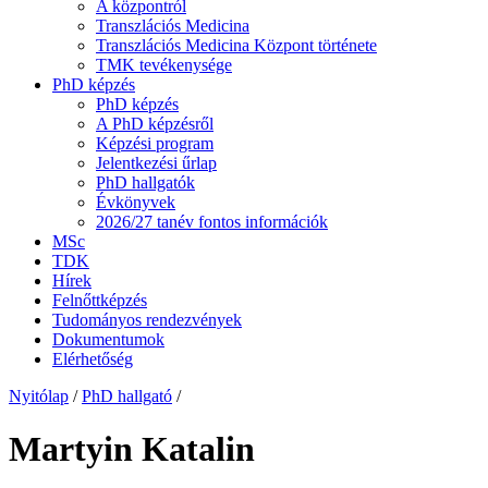
A központról
Transzlációs Medicina
Transzlációs Medicina Központ története
TMK tevékenysége
PhD képzés
PhD képzés
A PhD képzésről
Képzési program
Jelentkezési űrlap
PhD hallgatók
Évkönyvek
2026/27 tanév fontos információk
MSc
TDK
Hírek
Felnőttképzés
Tudományos rendezvények
Dokumentumok
Elérhetőség
Nyitólap
/
PhD hallgató
/
Martyin Katalin