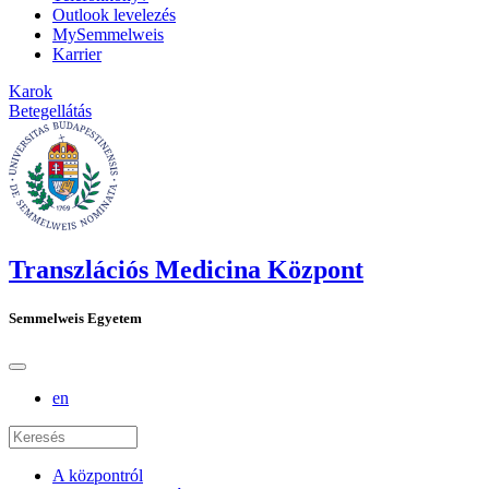
Outlook levelezés
MySemmelweis
Karrier
Karok
Betegellátás
Transzlációs Medicina Központ
Semmelweis Egyetem
en
A központról